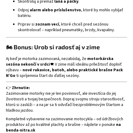
Skontroluj a premaž
laná a páčky
.
Odpoj
alarm alebo príslušenstvo
, ktoré by mohlo vybíjať
batériu.
Priprav si
zoznam vecí
, ktoré chceš pred sezónou
skontrolovať – napríklad pneumatiky, brzdy, kvapaliny.
🏍️ Bonus: Urob si radosť aj v zime
Aj keď je motorka zazimovaná, nezabúdaj, že
motorkárska
sezóna nekončí v srdci
❤️. V zime máš ideálnu príležitosť doplniť
výbavu –
nové rukavice, batoh, alebo praktické brašne Pack
N’Go
ti spríjemnia štart do ďalšej sezóny.
👉
Zhrnutie:
Zazimovanie motorky nie je len povinnosť, ale investícia do jej
životnosti a tvojej bezpečnosti. Dopraj svojmu stroju starostlivosť,
ktorú si zaslúži – a na jar sa ti odvďačí bezproblémovým štartom a
hladkou jazdou.
Kompletné vybavenie na zazimovanie motocykla – od údržbových
produktov až po kvalitné plachty a brašne – nájdete v ponuke
na
benda-nitra.sk