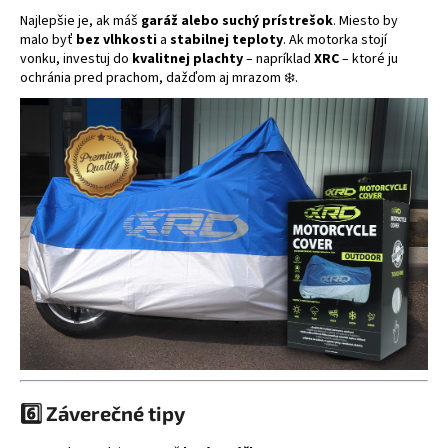
Najlepšie je, ak máš
garáž alebo suchý prístrešok
. Miesto by
malo byť
bez vlhkosti
a
stabilnej teploty
. Ak motorka stojí
vonku, investuj do
kvalitnej plachty
– napríklad
XRC
– ktoré ju
ochránia pred prachom, dažďom aj mrazom ❄️.
6️⃣ Záverečné tipy