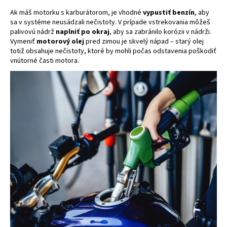
č
a
Ak máš motorku s karburátorom, je vhodné
vypustiť benzín
, aby
sa v systéme neusádzali nečistoty. V prípade vstrekovania môžeš
m
palivovú nádrž
naplniť po okraj
, aby sa zabránilo korózii v nádrži.
e
Vymeniť
motorový olej
pred zimou je skvelý nápad – starý olej
totiž obsahuje nečistoty, ktoré by mohli počas odstavenia poškodiť
vnútorné časti motora.
XRC
FRONTER
BLACK
GLOSSY
€243