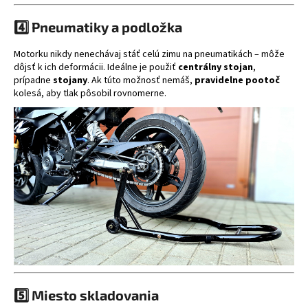
4️⃣ Pneumatiky a podložka
Motorku nikdy nenechávaj stáť celú zimu na pneumatikách – môže
dôjsť k ich deformácii. Ideálne je použiť
centrálny stojan
,
prípadne
stojany
. Ak túto možnosť nemáš,
pravidelne pootoč
kolesá, aby tlak pôsobil rovnomerne.
5️⃣ Miesto skladovania