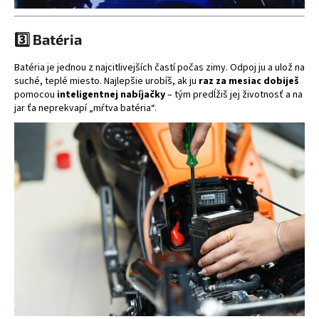
3️⃣ Batéria
Batéria je jednou z najcitlivejších častí počas zimy. Odpoj ju a ulož na
suché, teplé miesto. Najlepšie urobíš, ak ju
raz za mesiac dobiješ
pomocou
inteligentnej nabíjačky
– tým predĺžiš jej životnosť a na
jar ťa neprekvapí „mŕtva batéria“.