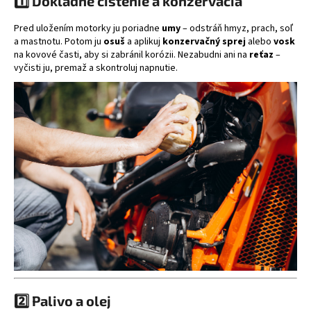
1️⃣ Dôkladné čistenie a konzervácia
á
Pred uložením motorky ju poriadne
umy
– odstráň hmyz, prach, soľ
j
a mastnotu. Potom ju
osuš
a aplikuj
konzervačný sprej
alebo
vosk
s
na kovové časti, aby si zabránil korózii. Nezabudni ani na
reťaz
–
vyčisti ju, premaž a skontroluj napnutie.
ť
?
HĽADAŤ
O
d
p
o
r
ú
2️⃣ Palivo a olej