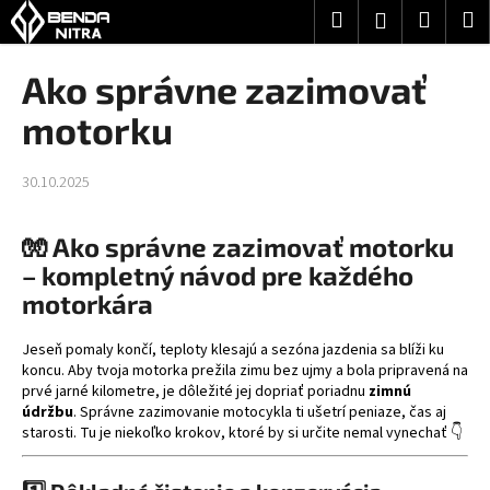
K
Prejsť
Hľadať
Nákup
M
Prihlásenie
na
o
obsah
Späť
Späť
košík
š
Ako správne zazimovať
í
Č
motorku
k
o
p
30.10.2025
o
t
🧤 Ako správne zazimovať motorku
r
– kompletný návod pre každého
e
motorkára
b
u
Jeseň pomaly končí, teploty klesajú a sezóna jazdenia sa blíži ku
j
koncu. Aby tvoja motorka prežila zimu bez ujmy a bola pripravená na
prvé jarné kilometre, je dôležité jej dopriať poriadnu
zimnú
e
údržbu
. Správne zazimovanie motocykla ti ušetrí peniaze, čas aj
t
starosti. Tu je niekoľko krokov, ktoré by si určite nemal vynechať 👇
e
n