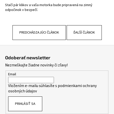
Stačí pár klikov a vaša motorka bude pripravená na zimný
odpočinok v bezpečí.
PREDCHÁDZAJÚCI ČLÁNOK
ĎALŠÍ ČLÁNOK
Z
á
Odoberať newsletter
p
Nezmeškajte žiadne novinky či zľavy!
ä
t
Email
i
Vložením e-mailu súhlasíte s
podmienkami ochrany
e
osobných údajov
PRIHLÁSIŤ SA