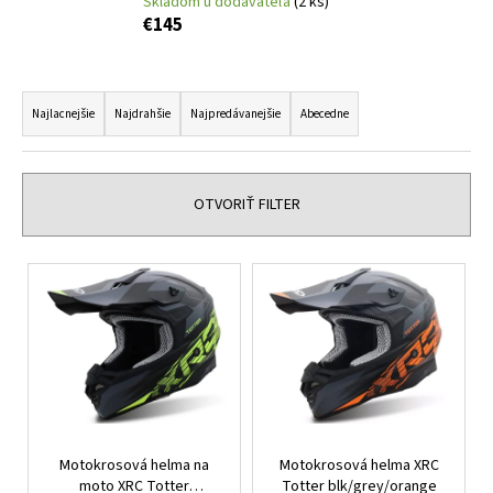
Skladom u dodávateľa
(2 ks)
á
€145
j
s
R
ť
a
Najlacnejšie
Najdrahšie
Najpredávanejšie
Abecedne
?
d
e
n
OTVORIŤ FILTER
i
HĽADAŤ
e
V
p
ý
r
p
o
O
i
d
d
s
p
u
p
o
k
r
r
t
Motokrosová helma na
Motokrosová helma XRC
o
ú
o
moto XRC Totter
Totter blk/grey/orange