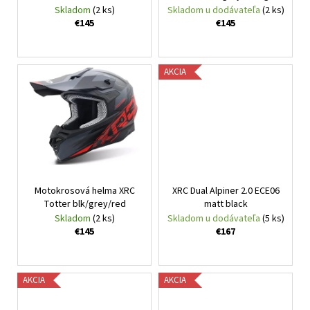
č
d
blk/grey/fluo
Skladom
(2 ks)
Skladom u dodávateľa
(2 ks)
v
a
u
€145
€145
m
k
e
t
AKCIA
o
CABERG
v
TRIP
LUNAR
MATT
BLACK/GREY/YELLOW
FLUO
€364
Motokrosová helma XRC
XRC Dual Alpiner 2.0 ECE06
Totter blk/grey/red
matt black
Skladom
(2 ks)
Skladom u dodávateľa
(5 ks)
€145
€167
AKCIA
AKCIA