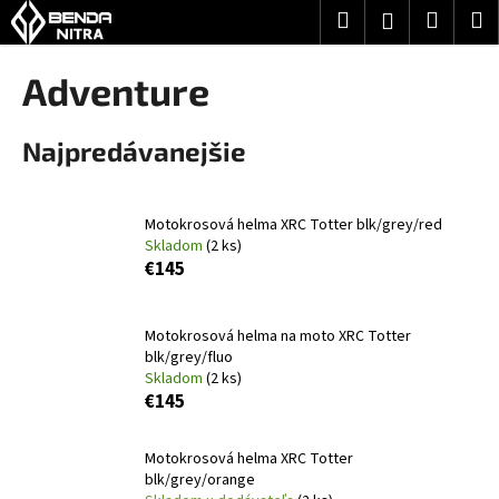
K
Prejsť
Hľadať
Nákup
M
Prihlásenie
na
o
obsah
Späť
Späť
košík
š
Adventure
í
Č
k
Najpredávanejšie
o
p
o
Motokrosová helma XRC Totter blk/grey/red
t
Skladom
(2 ks)
r
€145
e
b
Motokrosová helma na moto XRC Totter
u
blk/grey/fluo
j
Skladom
(2 ks)
€145
e
t
Motokrosová helma XRC Totter
e
blk/grey/orange
n