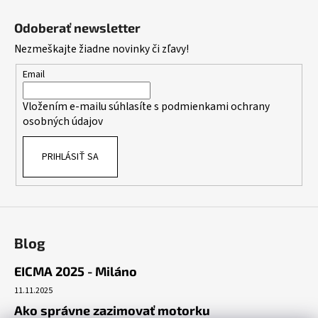
Z
v
a
a
á
c
Odoberať newsletter
n
p
i
i
Nezmeškajte žiadne novinky či zľavy!
e
ä
e
p
t
Email
r
i
v
Vložením e-mailu súhlasíte s
podmienkami ochrany
e
k
osobných údajov
y
v
PRIHLÁSIŤ SA
ý
p
i
s
u
Blog
EICMA 2025 - Miláno
11.11.2025
Ako správne zazimovať motorku