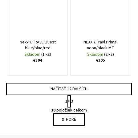
Nexx Y.TRAVL Quest
NEXX Y.Travl Primal
blue/blue/red
neon/black MT
Skladom
(1 ks)
Skladom
(2 ks)
€304
€305
NAČÍTAŤ 12 ĎALŠÍCH
S
1
3
t
O
r
30
položiek celkom
v
á
HORE
l
n
k
á
o
d