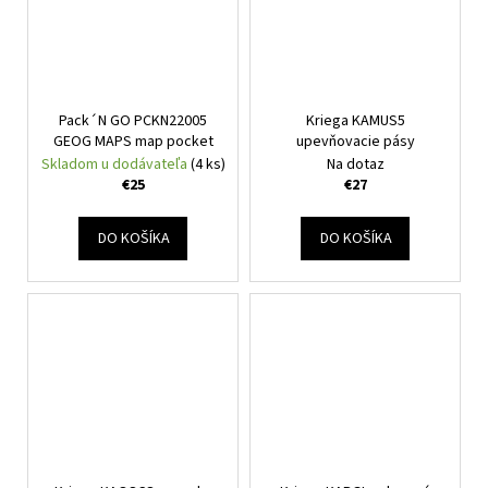
Pack´N GO PCKN22005
Kriega KAMUS5
GEOG MAPS map pocket
upevňovacie pásy
Skladom u dodávateľa
(4 ks)
Na dotaz
€25
€27
DO KOŠÍKA
DO KOŠÍKA