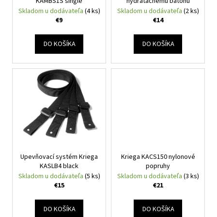
o
KAMBS1S single
hydratačnému batohu
d
Skladom u dodávateľa
(4 ks)
Skladom u dodávateľa
(2 ks)
v
u
€9
€14
k
t
DO KOŠÍKA
DO KOŠÍKA
o
v
Upevňovací systém Kriega
Kriega KACS150 nylonové
KASLB4 black
popruhy
Skladom u dodávateľa
(5 ks)
Skladom u dodávateľa
(3 ks)
€15
€21
DO KOŠÍKA
DO KOŠÍKA