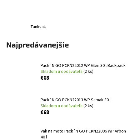
á
j
s
Tankvak
ť
?
Najpredávanejšie
Pack´N GO PCKN22012 WP Glen 30 l Backpack
Skladom u dodávateľa
(2 ks)
HĽADAŤ
€68
O
Pack´N GO PCKN22013 WP Samak 30 l
Skladom u dodávateľa
(2 ks)
d
€68
p
o
r
Vak na moto Pack´N GO PCKN22006 WP Arbon
ú
40 l