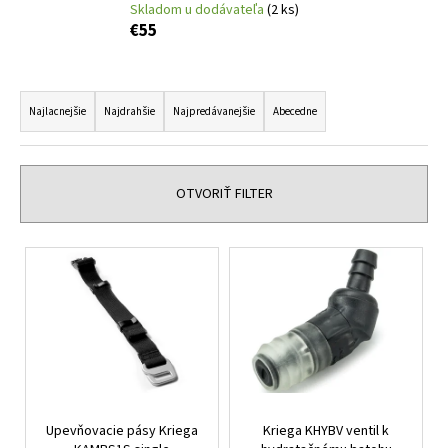
č
Skladom u dodávateľa
(2 ks)
a
€55
m
e
R
a
Najlacnejšie
Najdrahšie
Najpredávanejšie
Abecedne
XRC
d
FRONTER
BLACK
e
MATT
n
OTVORIŤ FILTER
€243
i
e
V
p
ý
r
p
o
i
d
s
u
p
k
r
t
Upevňovacie pásy Kriega
Kriega KHYBV ventil k
o