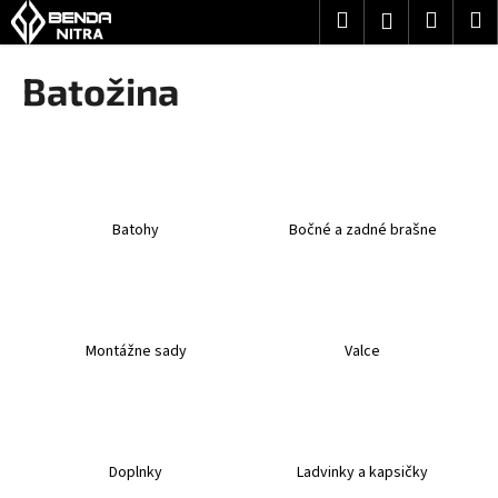
K
Prejsť
Hľadať
Nákup
M
Prihlásenie
na
o
obsah
Späť
Späť
košík
š
Batožina
í
Č
k
o
p
o
Batohy
Bočné a zadné brašne
t
r
e
b
u
Montážne sady
Valce
j
e
t
e
Doplnky
Ladvinky a kapsičky
n