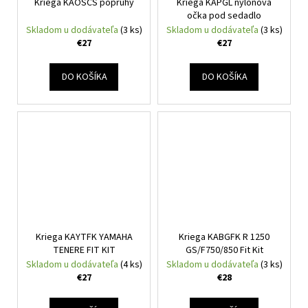
Kriega KAOSCS popruhy
Kriega KAPGL nylonová
očka pod sedadlo
Skladom u dodávateľa
(3 ks)
Skladom u dodávateľa
(3 ks)
€27
€27
DO KOŠÍKA
DO KOŠÍKA
Kriega KAYTFK YAMAHA
Kriega KABGFK R 1250
TENERE FIT KIT
GS/F750/850 Fit Kit
Skladom u dodávateľa
(4 ks)
Skladom u dodávateľa
(3 ks)
€27
€28