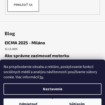
v
PRIHLÁSIŤ SA
ý
p
i
s
u
Blog
EICMA 2025 - Miláno
11.11.2025
Ako správne zazimovať motorku
30.10.2025
Na prispôsobenie obsahu a reklám, poskytovanie funkcií
Začiatok cesty
sociálnych médií a analýzu návštevnosti používame súbory
19.10.2025
cookie. Viac informácií
tu
.
Nastavenie
Vytvoril Shoptet
Copyright 2026
Benda Nitra
. Všetky práva vyhradené.
Upraviť
Odmietnuť
Súhlasím
nastavenie cookies