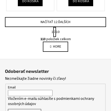
DO KOŠÍKA
DO KOŠÍKA
NAČÍTAŤ 12 ĎALŠÍCH
S
1
10
t
O
r
113
položiek celkom
v
á
HORE
l
n
k
á
o
d
Z
v
a
a
á
c
Odoberať newsletter
n
p
i
i
Nezmeškajte žiadne novinky či zľavy!
e
ä
e
p
t
Email
r
i
v
Vložením e-mailu súhlasíte s
podmienkami ochrany
e
k
osobných údajov
y