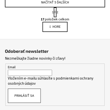
NAČÍTAŤ 5 ĎALŠÍCH
S
1
2
t
O
r
17
položiek celkom
v
á
HORE
l
n
k
á
o
d
Z
v
a
a
á
c
Odoberať newsletter
n
p
i
i
Nezmeškajte žiadne novinky či zľavy!
e
ä
e
p
t
Email
r
i
v
Vložením e-mailu súhlasíte s
podmienkami ochrany
e
k
osobných údajov
y
v
PRIHLÁSIŤ SA
ý
p
i