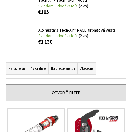
Tech-Air® Tech 7x/Off Road
á
Skladom u dodávateľa
(2 ks)
€105
j
s
ť
Alpinestars Tech-Air® RACE airbagová vesta
Skladom u dodávateľa
(2 ks)
?
€1 130
R
a
HĽADAŤ
Najlacnejšie
Najdrahšie
Najpredávanejšie
Abecedne
d
e
n
OTVORIŤ FILTER
O
i
d
p
e
V
o
p
ý
r
r
p
ú
o