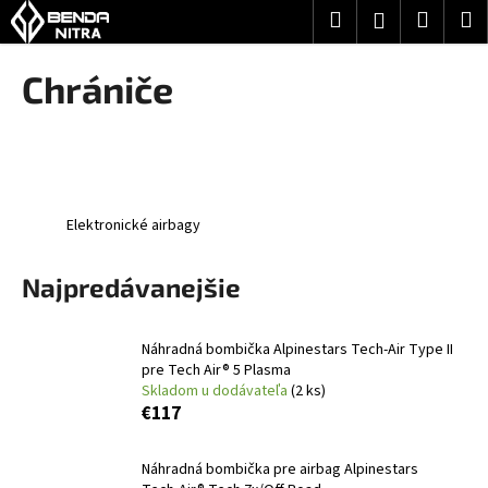
K
Prejsť
Hľadať
Nákup
M
Prihlásenie
na
o
obsah
Späť
Späť
košík
š
Chrániče
í
Č
k
o
p
o
Elektronické airbagy
t
r
Najpredávanejšie
e
b
u
Náhradná bombička Alpinestars Tech-Air Type II
j
pre Tech Air® 5 Plasma
Skladom u dodávateľa
(2 ks)
e
€117
t
e
Náhradná bombička pre airbag Alpinestars
n