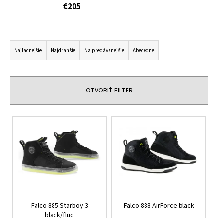
€205
á
j
s
R
ť
a
Najlacnejšie
Najdrahšie
Najpredávanejšie
Abecedne
?
d
e
n
OTVORIŤ FILTER
i
HĽADAŤ
e
V
p
ý
r
p
o
O
i
d
d
s
p
u
p
o
k
r
r
t
Falco 885 Starboy 3
Falco 888 AirForce black
o
ú
o
black/fluo