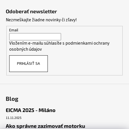
Z
v
a
a
á
c
Odoberať newsletter
n
p
i
i
Nezmeškajte žiadne novinky či zľavy!
e
ä
e
p
t
Email
r
i
v
Vložením e-mailu súhlasíte s
podmienkami ochrany
e
k
osobných údajov
y
v
PRIHLÁSIŤ SA
ý
p
i
s
u
Blog
EICMA 2025 - Miláno
11.11.2025
Ako správne zazimovať motorku