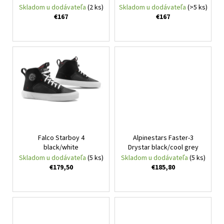
č
d
Skladom u dodávateľa
(2 ks)
Skladom u dodávateľa
(>5 ks)
v
a
u
€167
€167
m
k
e
t
o
CABERG
v
TRIP
WHITE
€314
Falco Starboy 4
Alpinestars Faster-3
black/white
Drystar black/cool grey
Skladom u dodávateľa
(5 ks)
Skladom u dodávateľa
(5 ks)
€179,50
€185,80