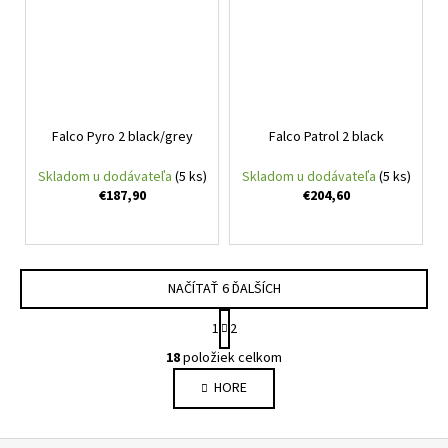
Falco Pyro 2 black/grey
Falco Patrol 2 black
Skladom u dodávateľa
(5 ks)
Skladom u dodávateľa
(5 ks)
€187,90
€204,60
NAČÍTAŤ 6 ĎALŠÍCH
S
1
2
t
O
r
18
položiek celkom
v
á
HORE
l
n
k
á
o
d