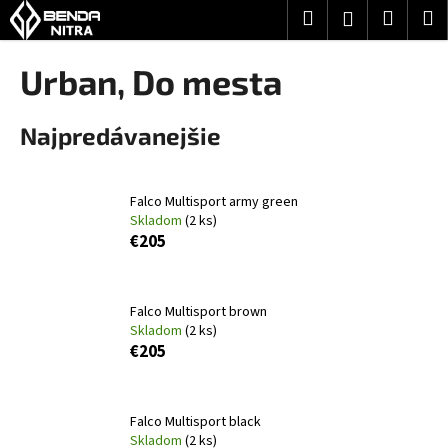
K
Prejsť
Hľadať
Nákup
M
Prihlásenie
na
o
obsah
Späť
Späť
košík
š
Urban, Do mesta
í
Č
k
Najpredávanejšie
o
p
o
Falco Multisport army green
t
Skladom
(2 ks)
r
€205
e
b
Falco Multisport brown
u
Skladom
(2 ks)
j
€205
e
t
e
Falco Multisport black
Skladom
(2 ks)
n