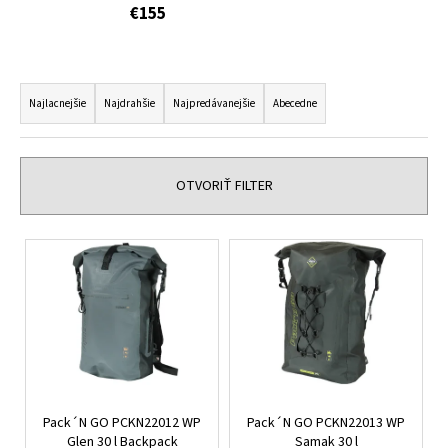
€155
á
j
s
R
ť
a
Najlacnejšie
Najdrahšie
Najpredávanejšie
Abecedne
?
d
e
n
OTVORIŤ FILTER
i
HĽADAŤ
e
V
p
ý
r
p
o
O
i
d
d
s
p
u
p
o
k
r
r
t
Pack´N GO PCKN22012 WP
Pack´N GO PCKN22013 WP
o
ú
o
Glen 30 l Backpack
Samak 30 l