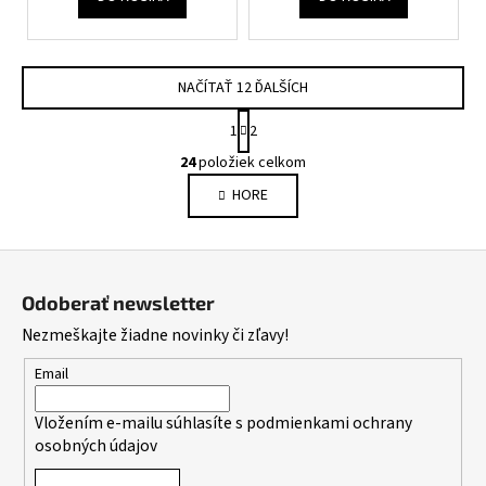
NAČÍTAŤ 12 ĎALŠÍCH
S
1
2
t
O
r
24
položiek celkom
v
á
HORE
l
n
k
á
o
d
Z
v
a
a
á
c
Odoberať newsletter
n
p
i
i
Nezmeškajte žiadne novinky či zľavy!
e
ä
e
p
t
Email
r
i
v
Vložením e-mailu súhlasíte s
podmienkami ochrany
e
k
osobných údajov
y