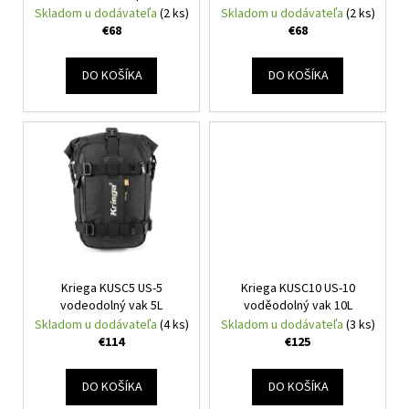
č
d
Skladom u dodávateľa
(2 ks)
Skladom u dodávateľa
(2 ks)
v
a
u
€68
€68
m
k
e
t
DO KOŠÍKA
DO KOŠÍKA
o
CABERG
v
TRIP
WHITE
€314
Kriega KUSC5 US-5
Kriega KUSC10 US-10
vodeodolný vak 5L
voděodolný vak 10L
Skladom u dodávateľa
(4 ks)
Skladom u dodávateľa
(3 ks)
€114
€125
DO KOŠÍKA
DO KOŠÍKA