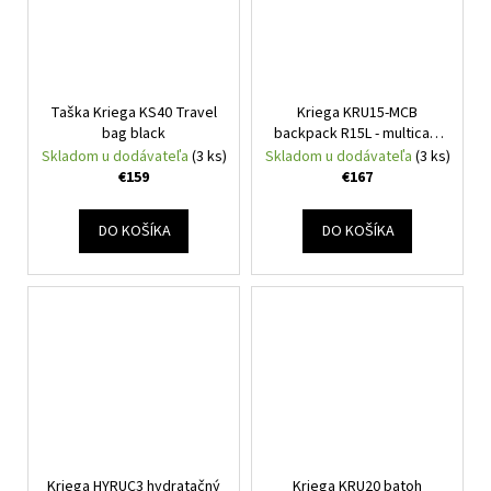
Taška Kriega KS40 Travel
Kriega KRU15-MCB
bag black
backpack R15L - multicam
black
Skladom u dodávateľa
(3 ks)
Skladom u dodávateľa
(3 ks)
€159
€167
DO KOŠÍKA
DO KOŠÍKA
Kriega HYRUC3 hydratačný
Kriega KRU20 batoh