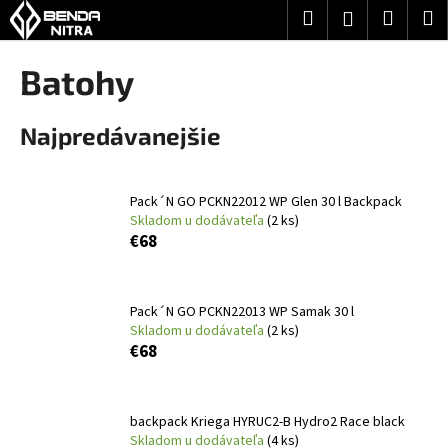
K
Prejsť
Hľadať
Nákup
M
Prihlásenie
na
o
obsah
Späť
Späť
košík
š
Batohy
í
Č
k
Najpredávanejšie
o
p
o
Pack´N GO PCKN22012 WP Glen 30 l Backpack
t
Skladom u dodávateľa
(2 ks)
r
€68
e
b
Pack´N GO PCKN22013 WP Samak 30 l
u
Skladom u dodávateľa
(2 ks)
j
€68
e
t
e
backpack Kriega HYRUC2-B Hydro2 Race black
Skladom u dodávateľa
(4 ks)
n