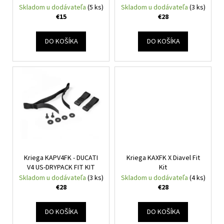
č
d
KIT
Skladom u dodávateľa
(5 ks)
Skladom u dodávateľa
(3 ks)
v
a
u
€15
€28
m
k
e
t
DO KOŠÍKA
DO KOŠÍKA
o
CABERG
v
TRIP
LUNAR
MATT
BLACK/GREY/YELLOW
FLUO
€364
Kriega KAPV4FK - DUCATI
Kriega KAXFK X Diavel Fit
V4 US-DRYPACK FIT KIT
Kit
Skladom u dodávateľa
(3 ks)
Skladom u dodávateľa
(4 ks)
€28
€28
DO KOŠÍKA
DO KOŠÍKA