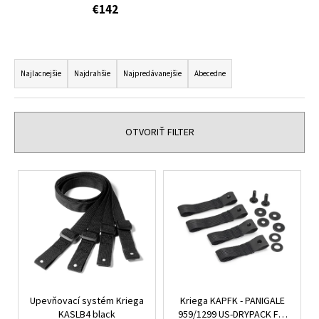
€142
á
j
s
R
ť
a
Najlacnejšie
Najdrahšie
Najpredávanejšie
Abecedne
?
d
e
n
OTVORIŤ FILTER
i
HĽADAŤ
e
V
p
ý
r
p
o
O
i
d
d
s
p
u
p
o
k
r
r
t
Upevňovací systém Kriega
Kriega KAPFK - PANIGALE
o
ú
o
KASLB4 black
959/1299 US-DRYPACK FIT