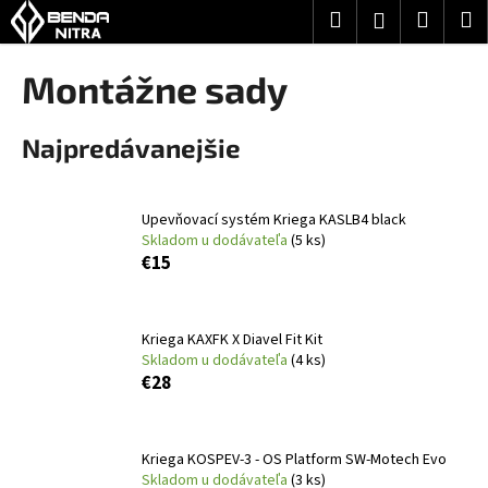
K
Prejsť
Hľadať
Nákup
M
Prihlásenie
na
o
obsah
Späť
Späť
košík
š
Montážne sady
í
Č
k
Najpredávanejšie
o
p
o
Upevňovací systém Kriega KASLB4 black
t
Skladom u dodávateľa
(5 ks)
r
€15
e
b
Kriega KAXFK X Diavel Fit Kit
u
Skladom u dodávateľa
(4 ks)
j
€28
e
t
e
Kriega KOSPEV-3 - OS Platform SW-Motech Evo
Skladom u dodávateľa
(3 ks)
n