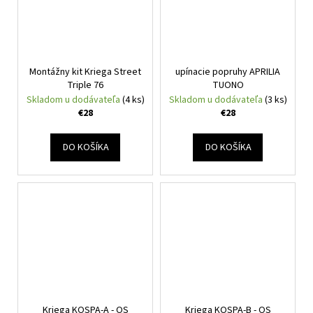
Montážny kit Kriega Street
upínacie popruhy APRILIA
Triple 76
TUONO
Skladom u dodávateľa
(4 ks)
Skladom u dodávateľa
(3 ks)
€28
€28
DO KOŠÍKA
DO KOŠÍKA
Kriega KOSPA-A - OS
Kriega KOSPA-B - OS