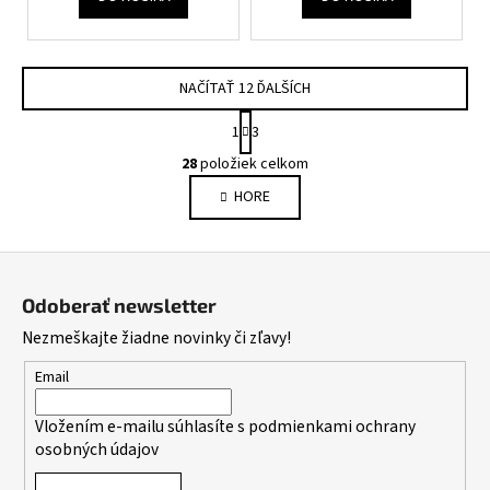
NAČÍTAŤ 12 ĎALŠÍCH
S
1
3
t
O
r
28
položiek celkom
v
á
HORE
l
n
k
á
o
d
Z
v
a
a
á
c
Odoberať newsletter
n
p
i
i
Nezmeškajte žiadne novinky či zľavy!
e
ä
e
p
t
Email
r
i
v
Vložením e-mailu súhlasíte s
podmienkami ochrany
e
k
osobných údajov
y