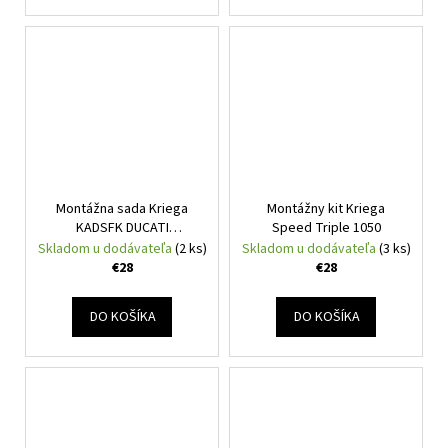
Montážna sada Kriega
Montážny kit Kriega
KADSFK DUCATI
Speed Triple 1050
SCRAMBLER FIT KIT
Skladom u dodávateľa
(2 ks)
Skladom u dodávateľa
(3 ks)
€28
€28
DO KOŠÍKA
DO KOŠÍKA