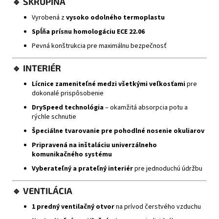
🔹
ŠKRUPINA
Vyrobená z
vysoko odolného termoplastu
Spĺňa prísnu homologáciu ECE 22.06
Pevná konštrukcia pre maximálnu bezpečnosť
🔹
INTERIÉR
Lícnice zameniteľné medzi všetkými veľkosťami
pre
dokonalé prispôsobenie
DrySpeed technológia
– okamžitá absorpcia potu a
rýchle schnutie
Špeciálne tvarovanie pre pohodlné nosenie okuliarov
Pripravená na inštaláciu univerzálneho
komunikačného systému
Vyberateľný a prateľný interiér
pre jednoduchú údržbu
🔹
VENTILÁCIA
1 predný ventilačný otvor
na prívod čerstvého vzduchu