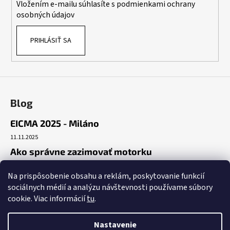
Vložením e-mailu súhlasíte s
podmienkami ochrany
e
osobných údajov
PRIHLÁSIŤ SA
Blog
EICMA 2025 - Miláno
11.11.2025
Ako správne zazimovať motorku
30.10.2025
Na prispôsobenie obsahu a reklám, poskytovanie funkcií
Začiatok cesty
sociálnych médií a analýzu návštevnosti používame súbory
19.10.2025
cookie. Viac informácií
tu
.
Nastavenie