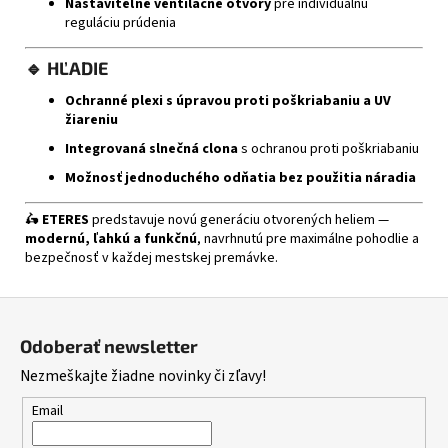
Nastaviteľné ventilačné otvory
pre individuálnu
reguláciu prúdenia
🔹
HĽADIE
Ochranné plexi s úpravou proti poškriabaniu a UV
žiareniu
Integrovaná slnečná clona
s ochranou proti poškriabaniu
Možnosť jednoduchého odňatia bez použitia náradia
🛵
ETERES
predstavuje novú generáciu otvorených heliem —
modernú, ľahkú a funkčnú
, navrhnutú pre maximálne pohodlie a
bezpečnosť v každej mestskej premávke.
Z
á
Odoberať newsletter
p
Nezmeškajte žiadne novinky či zľavy!
ä
t
Email
i