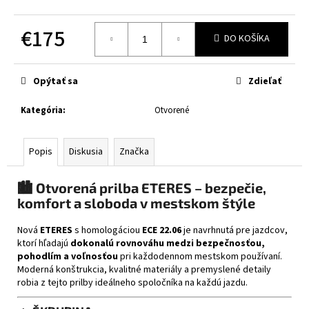
č
a
€175
m
DO KOŠÍKA
e
Jednotková
cena:
Opýtať sa
Zdieľať
XRC
FRONTER
BLACK
Kategória
:
Otvorené
GLOSSY
€243
Popis
Diskusia
Značka
🏙️
Otvorená prilba ETERES – bezpečie,
komfort a sloboda v mestskom štýle
Nová
ETERES
s homologáciou
ECE 22.06
je navrhnutá pre jazdcov,
ktorí hľadajú
dokonalú rovnováhu medzi bezpečnosťou,
pohodlím a voľnosťou
pri každodennom mestskom používaní.
Moderná konštrukcia, kvalitné materiály a premyslené detaily
robia z tejto prilby ideálneho spoločníka na každú jazdu.