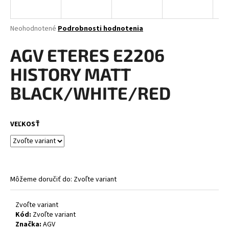
á
j
Priemerné
Neohodnotené
Podrobnosti hodnotenia
s
hodnotenie
produktu
AGV ETERES E2206
ť
je
?
0,0
HISTORY MATT
z
5
BLACK/WHITE/RED
hviezdičiek.
HĽADAŤ
VEĽKOSŤ
O
d
Môžeme doručiť do:
Zvoľte variant
p
o
Zvoľte variant
r
Kód:
Zvoľte variant
ú
Značka:
AGV