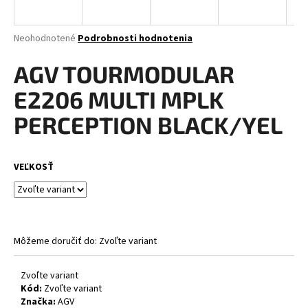
á
j
Priemerné
Neohodnotené
Podrobnosti hodnotenia
s
hodnotenie
produktu
AGV TOURMODULAR
ť
je
?
0,0
E2206 MULTI MPLK
z
5
PERCEPTION BLACK/YEL
hviezdičiek.
HĽADAŤ
VEĽKOSŤ
O
d
Môžeme doručiť do:
Zvoľte variant
p
o
Zvoľte variant
r
Kód:
Zvoľte variant
ú
Značka:
AGV