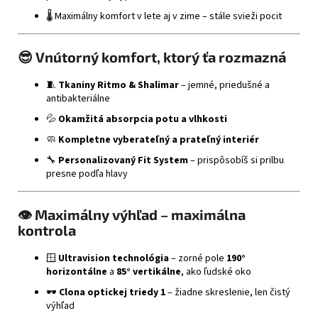
🌡️ Maximálny komfort v lete aj v zime – stále svieži pocit
😎
Vnútorný komfort, ktorý ťa rozmazná
🧵
Tkaniny Ritmo & Shalimar
– jemné, priedušné a
antibakteriálne
💦
Okamžitá absorpcia potu a vlhkosti
🧼
Kompletne vyberateľný a prateľný interiér
🔧
Personalizovaný Fit System
– prispôsobíš si prilbu
presne podľa hlavy
👁️
Maximálny výhľad – maximálna
kontrola
🪟
Ultravision technológia
– zorné pole
190°
horizontálne
a
85° vertikálne
, ako ľudské oko
🕶️
Clona optickej triedy 1
– žiadne skreslenie, len čistý
výhľad