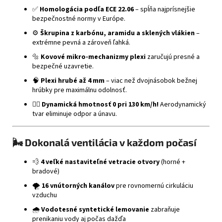
✅
Homologácia podľa ECE 22.06
– spĺňa najprísnejšie
bezpečnostné normy v Európe.
⚙️
Škrupina z karbónu, aramidu a sklených vlákien
–
extrémne pevná a zároveň ľahká.
🔩
Kovové mikro-mechanizmy plexi
zaručujú presné a
bezpečné uzavretie.
🧠
Plexi hrubé až 4 mm
– viac než dvojnásobok bežnej
hrúbky pre maximálnu odolnosť.
🧍‍♂️
Dynamická hmotnosť 0 pri 130 km/h!
Aerodynamický
tvar eliminuje odpor a únavu.
🌬️
Dokonalá ventilácia v každom počasí
💨
4 veľké nastaviteľné vetracie otvory
(horné +
bradové)
🌪️
16 vnútorných kanálov
pre rovnomernú cirkuláciu
vzduchu
🌧️
Vodotesné syntetické lemovanie
zabraňuje
prenikaniu vody aj počas dažďa