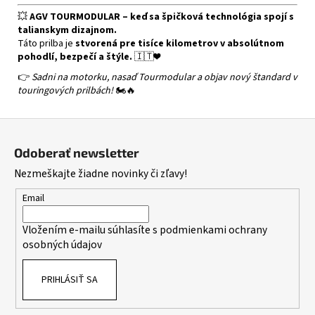
💥
AGV TOURMODULAR – keď sa špičková technológia spojí s
talianskym dizajnom.
Táto prilba je
stvorená pre tisíce kilometrov v absolútnom
pohodlí, bezpečí a štýle.
🇮🇹❤️
👉
Sadni na motorku, nasaď Tourmodular a objav nový štandard v
touringových prilbách!
🏍️🔥
Z
á
Odoberať newsletter
p
Nezmeškajte žiadne novinky či zľavy!
ä
t
Email
i
Vložením e-mailu súhlasíte s
podmienkami ochrany
e
osobných údajov
PRIHLÁSIŤ SA