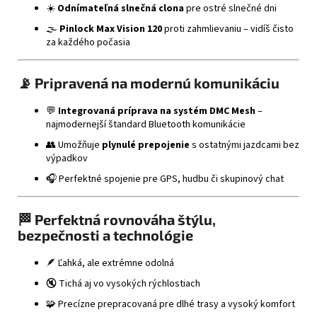
☀️
Odnímateľná slnečná clona
pre ostré slnečné dni
🌫️
Pinlock Max Vision 120
proti zahmlievaniu – vidíš čisto
za každého počasia
📡
Pripravená na modernú komunikáciu
💬
Integrovaná príprava na systém DMC Mesh
–
najmodernejší štandard Bluetooth komunikácie
👥 Umožňuje
plynulé prepojenie
s ostatnými jazdcami bez
výpadkov
🎧 Perfektné spojenie pre GPS, hudbu či skupinový chat
🏁
Perfektná rovnováha štýlu,
bezpečnosti a technológie
🪶 Ľahká, ale extrémne odolná
🔇 Tichá aj vo vysokých rýchlostiach
🧩 Precízne prepracovaná pre dlhé trasy a vysoký komfort