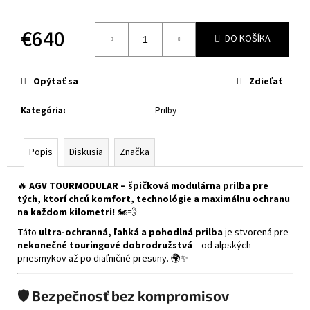
č
a
€640
m
DO KOŠÍKA
e
Jednotková
cena:
Opýtať sa
Zdieľať
CABERG
TRIP
LUNAR
Kategória
:
Prilby
MATT
BLACK/GREY/YELLOW
FLUO
Popis
Diskusia
Značka
€364
🔥
AGV TOURMODULAR – špičková modulárna prilba pre
tých, ktorí chcú komfort, technológie a maximálnu ochranu
na každom kilometri!
🏍️💨
Táto
ultra-ochranná, ľahká a pohodlná prilba
je stvorená pre
nekonečné touringové dobrodružstvá
– od alpských
priesmykov až po diaľničné presuny. 🌍✨
🛡️
Bezpečnosť bez kompromisov