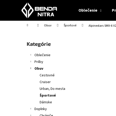
K
Prejsť
na
o
Oblečenie
Pr
obsah
Späť
Späť
š
do
do
í
Domov
Obuv
Športové
Alpinestars SMX-6 V2
obchodu
obchodu
k
B
o
Preskočiť
Kategórie
č
kategórie
n
Oblečenie
ý
Prilby
p
Obuv
a
Cestovné
n
Cruiser
e
Urban, Do mesta
l
Športové
Dámske
Doplnky
CABERG TRIP MATT BLACK
Chrániče