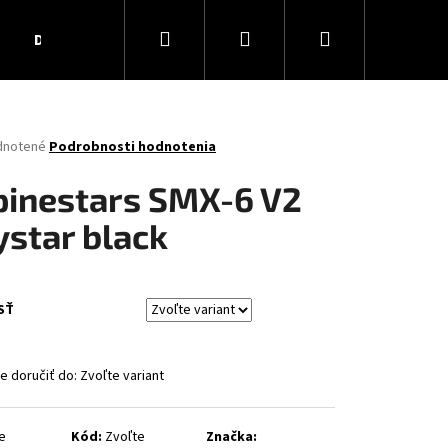
Hľadať
Prihlásenie
Nákupný
Darčekové poukážky
Obchodné podmienky
Ko
košík
rné
dnotené
Podrobnosti hodnotenia
enie
tu
pinestars SMX-6 V2
ystar black
čiek.
SŤ
 doručiť do:
Zvoľte variant
AR MATT
e
Kód:
Zvoľte
Značka: