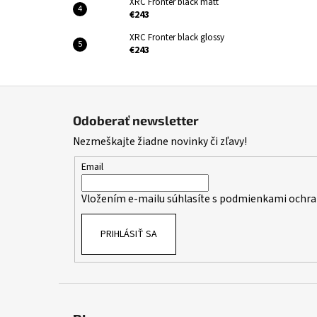
XRC Fronter black matt
€243
XRC Fronter black glossy
€243
Z
á
Odoberať newsletter
p
Nezmeškajte žiadne novinky či zľavy!
ä
t
Email
i
Vložením e-mailu súhlasíte s
podmienkami ochra
e
PRIHLÁSIŤ SA