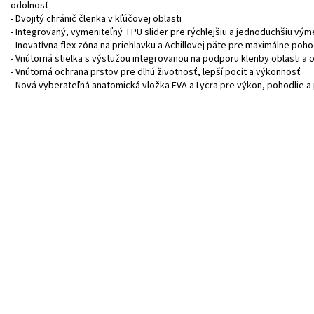
odolnosť
- Dvojitý chránič členka v kľúčovej oblasti
- Integrovaný, vymeniteľný TPU slider pre rýchlejšiu a jednoduchšiu vý
- Inovatívna flex zóna na priehlavku a Achillovej päte pre maximálne poho
- Vnútorná stielka s výstužou integrovanou na podporu klenby oblasti a 
- Vnútorná ochrana prstov pre dlhú životnosť, lepší pocit a výkonnosť
- Nová vyberateľná anatomická vložka EVA a Lycra pre výkon, pohodlie 