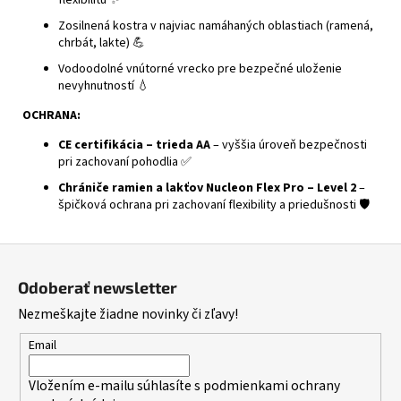
Zosilnená kostra v najviac namáhaných oblastiach (ramená,
chrbát, lakte) 💪
Vodoodolné vnútorné vrecko pre bezpečné uloženie
nevyhnutností 💧
OCHRANA:
CE certifikácia – trieda AA
– vyššia úroveň bezpečnosti
pri zachovaní pohodlia ✅
Chrániče ramien a lakťov Nucleon Flex Pro – Level 2
–
špičková ochrana pri zachovaní flexibility a priedušnosti 🛡️
Z
á
Odoberať newsletter
p
Nezmeškajte žiadne novinky či zľavy!
ä
t
Email
i
Vložením e-mailu súhlasíte s
podmienkami ochrany
e