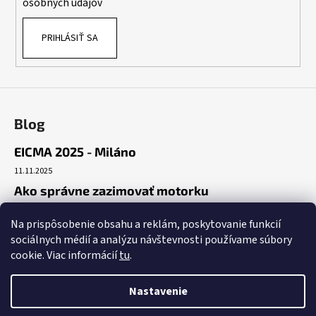
osobných údajov
PRIHLÁSIŤ SA
Blog
EICMA 2025 - Miláno
11.11.2025
Ako správne zazimovať motorku
30.10.2025
Na prispôsobenie obsahu a reklám, poskytovanie funkcií
Začiatok cesty
sociálnych médií a analýzu návštevnosti používame súbory
19.10.2025
cookie. Viac informácií
tu
.
Nastavenie
Vytvoril Shoptet