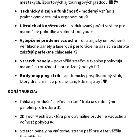
mestských, športových aj touringových jazdcov 🏙️🏞️
Technický dizajn a funkčnosť
– moderný vzhľad s
praktickými detailmi a ergonomiou 🎨
Ultralehká konštrukcia
– redukovaný počet vrstiev pre
maximálne pohodlie a voľnosť pohybu ⚡
Vylepšené prúdenie vzduchu
– strategicky umiestnené
ventilačné panely a laserové perforácie na pažiach a chrbte
zaisťujú perfektné chladenie 💨
Stretch panely
– pokročilé strečové tkaniny poskytujú
maximálnu pružnosť a prirodzený pohyb 🤸‍♂️
Body-mapping strih
– anatomicky prispôsobený strih,
ktorý drží chrániče presne tam, kde majú byť 🛡️
KONŠTRUKCIA:
Ľahká a priedušná sieťovaná konštrukcia s odolnými
panelmi proti oderu 🧵
2D Tech Mesh štruktúra pre optimálne prúdenie vzduchu a
voľnosť pohybu 🌬️
Stretch panely na vnútornej strane paží pre ešte väčšiu
flexibilitu ✨