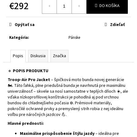
č
€292
DO KOŠÍKA
a
Jednotková
m
cena:
e
Opýtať sa
Zdieľať
Kategória
:
Pánske
CABERG
TRIP
LUNAR
MATT
Popis
Diskusia
Značka
BLACK/GREY/YELLOW
FLUO
🔹
POPIS PRODUKTU
€364
Troop-Air Pro Jacket
– špičková moto bunda novej generácie
🏍️. Táto ľahká, plne priedušná bunda je navrhnutá pre maximálnu
univerzálnosť – skvele sa nosí samostatne v teplých dňoch ☀️, ale
vďaka nízkoprofilovej konštrukcii je pohodlná aj pod vrchnou
bundou do chladnejšieho počasia ❄️. Prémiové materiály,
pokročilé ochranné prvky a premyslený strih robia z nej ideálnu
voľbu pre náročných jazdcov 💪.
Hlavné prednosti:
Maximálne prispôsobenie štýlu jazdy
– ideálna pre