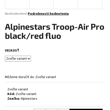
á
j
Priemerné
Neohodnotené
Podrobnosti hodnotenia
s
hodnotenie
produktu
Alpinestars Troop-Air Pro
ť
je
?
0,0
black/red fluo
z
5
hviezdičiek.
VEĽKOSŤ
HĽADAŤ
Môžeme doručiť do:
Zvoľte variant
O
d
p
Zvoľte variant
Kód:
Zvoľte variant
o
Značka:
Alpinestars
r
ú