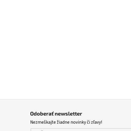
Z
á
Odoberať newsletter
p
Nezmeškajte žiadne novinky či zľavy!
ä