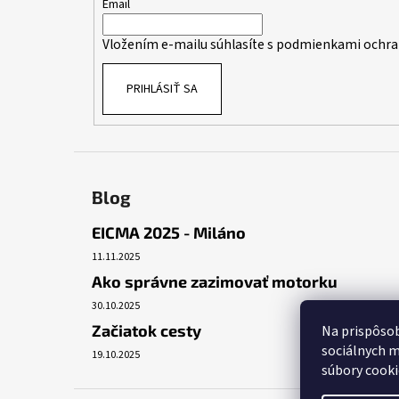
t
Email
i
Vložením e-mailu súhlasíte s
podmienkami ochra
e
PRIHLÁSIŤ SA
Blog
EICMA 2025 - Miláno
11.11.2025
Ako správne zazimovať motorku
30.10.2025
Začiatok cesty
Na prispôsob
sociálnych m
19.10.2025
súbory cooki