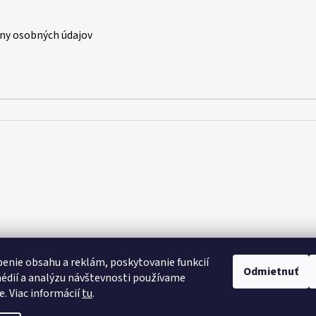
ny osobných údajov
enie obsahu a reklám, poskytovanie funkcií
Odmietnuť
édií a analýzu návštevnosti používame
e. Viac informácií
tu
.