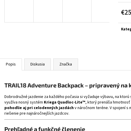
BLACK/GREY/YELL
€314
€364
€2
Jedn
cena:
Kateg
Popis
Diskusia
Značka
TRAIL18 Adventure Backpack – pripravený na
Dobrodružné jazdenie za každého počasia si vyžaduje výbavu, na ktorú
využíva nosný systém
Kriega Quadloc-Lite™
, ktorý prenáša hmotnosť 
pohodlie aj pri celodenných jazdách
v náročnom teréne. V spojení s 
riešenie pre najnáročnejších jazdcov.
Prehľadné a funkčné členenie