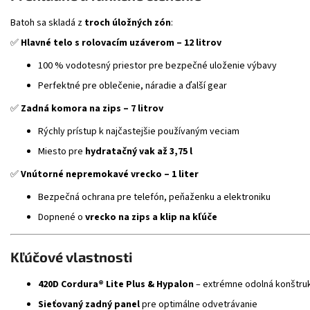
Batoh sa skladá z
troch úložných zón
:
✅
Hlavné telo s rolovacím uzáverom – 12 litrov
100 % vodotesný priestor pre bezpečné uloženie výbavy
Perfektné pre oblečenie, náradie a ďalší gear
✅
Zadná komora na zips – 7 litrov
Rýchly prístup k najčastejšie používaným veciam
Miesto pre
hydratačný vak až 3,75 l
✅
Vnútorné nepremokavé vrecko – 1 liter
Bezpečná ochrana pre telefón, peňaženku a elektroniku
Dopnené o
vrecko na zips a klip na kľúče
Kľúčové vlastnosti
420D Cordura® Lite Plus & Hypalon
– extrémne odolná konštru
Sieťovaný zadný panel
pre optimálne odvetrávanie