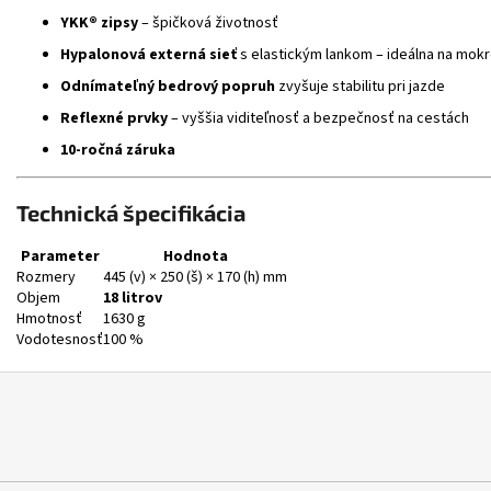
YKK® zipsy
– špičková životnosť
Hypalonová externá sieť
s elastickým lankom – ideálna na mokr
Odnímateľný bedrový popruh
zvyšuje stabilitu pri jazde
Reflexné prvky
– vyššia viditeľnosť a bezpečnosť na cestách
10-ročná záruka
Technická špecifikácia
Parameter
Hodnota
Rozmery
445 (v) × 250 (š) × 170 (h) mm
Objem
18 litrov
Hmotnosť
1630 g
Vodotesnosť
100 %