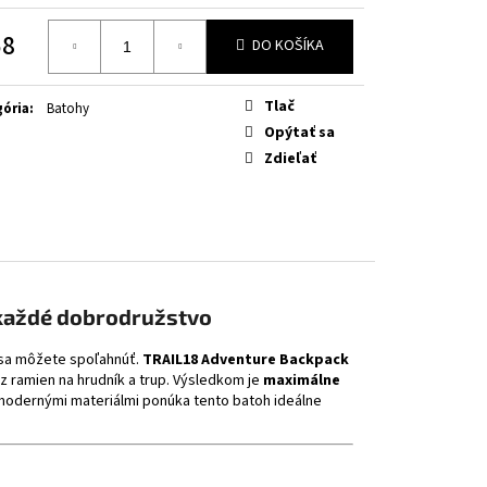
OW FLUO
58
DO KOŠÍKA
otková
Tlač
ória
:
Batohy
Opýtať sa
Zdieľať
 každé dobrodružstvo
 sa môžete spoľahnúť.
TRAIL18 Adventure Backpack
z ramien na hrudník a trup. Výsledkom je
maximálne
modernými materiálmi ponúka tento batoh ideálne