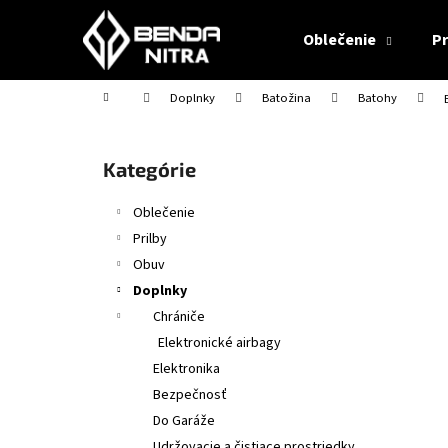
K
Prejsť
na
o
Oblečenie
Pr
obsah
Späť
Späť
š
do
do
í
Domov
Doplnky
Batožina
Batohy
obchodu
obchodu
k
B
o
Preskočiť
Kategórie
č
kategórie
n
Oblečenie
ý
Prilby
p
Obuv
a
Doplnky
n
Chrániče
e
Elektronické airbagy
l
Elektronika
Bezpečnosť
Do Garáže
CABERG TRIP MATT BLACK
Udržovacie a čistiace prostriedky