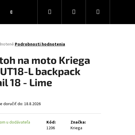
Hľadať
Prihlásenie
Nákupný
Darčekové poukážky
Obchodné podmienky
Ko
košík
rné
dnotené
Podrobnosti hodnotenia
enie
tu
toh na moto Kriega
UT18-L backpack
il 18 - Lime
čiek.
 doručiť do:
18.8.2026
om u dodávateľa
Kód:
Značka:
1206
Kriega
AR MATT