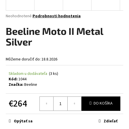
á
j
Priemerné
Neohodnotené
Podrobnosti hodnotenia
s
hodnotenie
produktu
Beeline Moto II Metal
ť
je
?
0,0
Silver
z
5
hviezdičiek.
Môžeme doručiť do:
18.8.2026
HĽADAŤ
Skladom u dodávateľa
(3 ks)
Kód:
1044
Značka:
Beeline
O
d
€264
DO KOŠÍKA
p
o
Jednotková
cena:
r
Opýtať sa
Zdieľať
ú