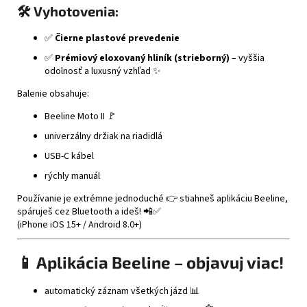
🛠️ Vyhotovenia:
✅
Čierne plastové prevedenie
✅
Prémiový eloxovaný hliník (strieborný)
– vyššia
odolnosť a luxusný vzhľad ✨
Balenie obsahuje:
Beeline Moto II 🚩
univerzálny držiak na riadidlá
USB-C kábel
rýchly manuál
Používanie je extrémne jednoduché 👉 stiahneš aplikáciu Beeline,
spáruješ cez Bluetooth a ideš! 📲✅
(iPhone iOS 15+ / Android 8.0+)
📱 Aplikácia Beeline – objavuj viac!
automatický záznam všetkých jázd 📊