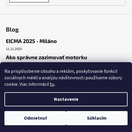
Blog
EICMA 2025 - Miláno
11.11.2025
Ako správne zazimovať motorku
30.10.2025
Na prispôsobenie obsahu a reklám, poskytovanie funkcií
Začiatok cesty
sociálnych médií a analýzu návštevnosti používame súbory
19.10.2025
cookie. Viac informácií
tu
.
Nastavenie
Vytvoril Shoptet
Copyright 2026
Benda Nitra
. Všetky práva vyhradené.
Upraviť
Odmietnuť
Súhlasím
nastavenie cookies