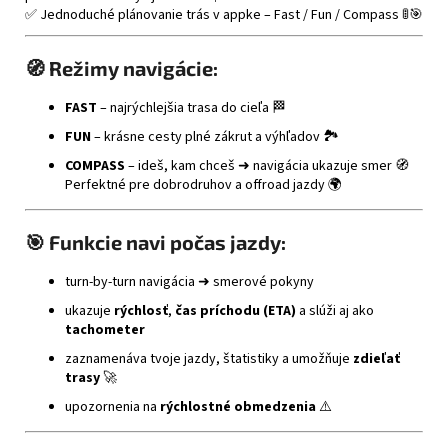
✅ Jednoduché plánovanie trás v appke – Fast / Fun / Compass 🚦🎯
🧭 Režimy navigácie:
FAST
– najrýchlejšia trasa do cieľa 🏁
FUN
– krásne cesty plné zákrut a výhľadov 🏞️
COMPASS
– ideš, kam chceš ➜ navigácia ukazuje smer 🧭
Perfektné pre dobrodruhov a offroad jazdy 🌍
🎯 Funkcie navi počas jazdy:
turn-by-turn navigácia ➜ smerové pokyny
ukazuje
rýchlosť
,
čas príchodu (ETA)
a slúži aj ako
tachometer
zaznamenáva tvoje jazdy, štatistiky a umožňuje
zdieľať
trasy
🚀
upozornenia na
rýchlostné obmedzenia
⚠️