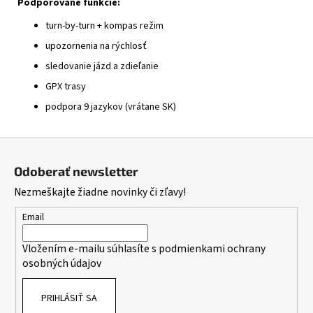
Podporované funkcie:
turn-by-turn + kompas režim
upozornenia na rýchlosť
sledovanie jázd a zdieľanie
GPX trasy
podpora 9 jazykov (vrátane SK)
Z
á
Odoberať newsletter
p
Nezmeškajte žiadne novinky či zľavy!
ä
t
Email
i
Vložením e-mailu súhlasíte s
podmienkami ochrany
e
osobných údajov
PRIHLÁSIŤ SA