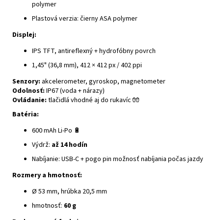
polymer
Plastová verzia: čierny ASA polymer
Displej:
IPS TFT, antireflexný + hydrofóbny povrch
1,45" (36,8 mm), 412 × 412 px / 402 ppi
Senzory:
akcelerometer, gyroskop, magnetometer
Odolnosť:
IP67 (voda + nárazy)
Ovládanie:
tlačidlá vhodné aj do rukavíc 🧤
Batéria:
600 mAh Li-Po 🔋
Výdrž:
až 14 hodín
Nabíjanie: USB-C + pogo pin možnosť nabíjania počas jazdy
Rozmery a hmotnosť:
Ø 53 mm, hrúbka 20,5 mm
hmotnosť:
60 g