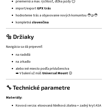
priemerná a max. rýchlosť, dĺžka jazdy ⏱️
import/export
GPX trás
hodnotenie trás a objavovanie nových komunitou 🧑‍🤝‍🧑
kompletná
slovenčina
🔩 Držiaky
Navigácia sa dá pripevniť:
na riadidlá
na zrkadlo
alebo iné miesto podľa príslušenstva
➡️ V balení už máš
Universal Mount
😉
🔧 Technické parametre
Materiály:
Kovová verzia: eloxovaná hliníková zliatina + zadný kryt ASA