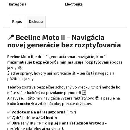
č
Kategória
:
Elektronika
a
m
e
Popis
Diskusia
📍
Beeline Moto II – Navigácia
XRC
FRONTER
novej generácie bez rozptyľovania
BLACK
GLOSSY
Beeline Moto II je druhá generácia smart navigácie, ktorá
€243
maximalizuje bezpečnosť
a
minimalizuje rozptyľovanie
počas
jazdy 🚀
Žiadne správy, hovory ani notifikácie 📵 – len čistá navigácia a
pôžitok z jazdy!
Telefón zostáva bezpečne schovaný vo vrecku 👉 pri nehode ho
máte stále funkčný na privolanie pomoci 📱🆘
A navyše… táto mini navigácia vyzerá fakt štýlovo 😎 a pasuje na
každú motorku
vďaka širokej ponuke držiakov.
✅
Vodotesná a nárazuvzdorná
(IP67)
✅ Výdrž batérie až
14 hodín
✅ Ultrajasný
IPS TFT displej s antireflexnou vrstvou
–
perfektne čitateľný aj na slnku ☀️