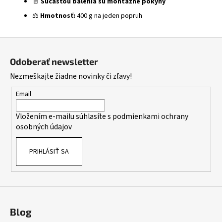
📄
Súčasťou balenia sú montážne pokyny
⚖️
Hmotnosť:
400 g na jeden popruh
Z
á
Odoberať newsletter
p
Nezmeškajte žiadne novinky či zľavy!
ä
t
Email
i
Vložením e-mailu súhlasíte s
podmienkami ochrany
e
osobných údajov
PRIHLÁSIŤ SA
Blog