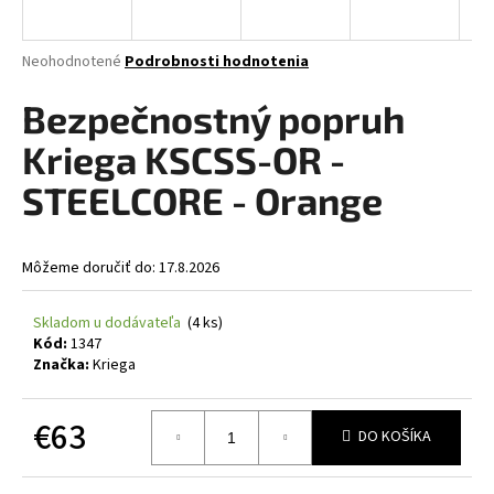
á
j
Priemerné
Neohodnotené
Podrobnosti hodnotenia
s
hodnotenie
produktu
Bezpečnostný popruh
ť
je
?
0,0
Kriega KSCSS-OR -
z
5
STEELCORE - Orange
hviezdičiek.
HĽADAŤ
Môžeme doručiť do:
17.8.2026
Skladom u dodávateľa
(4 ks)
Kód:
1347
O
Značka:
Kriega
d
p
o
€63
DO KOŠÍKA
r
Jednotková
ú
cena: