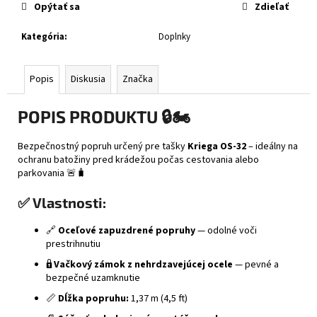
č
Opýtať sa
Zdieľať
a
m
Kategória
:
Doplnky
e
Popis
Diskusia
Značka
XRC
FRONTER
BLACK
POPIS PRODUKTU
🔒🏍️
GLOSSY
€243
Bezpečnostný popruh určený pre tašky
Kriega OS-32
– ideálny na
ochranu batožiny pred krádežou počas cestovania alebo
parkovania 🚨🧳
✅ Vlastnosti:
🔗
Oceľové zapuzdrené popruhy
— odolné voči
prestrihnutiu
🔒
Vačkový zámok z nehrdzavejúcej ocele
— pevné a
bezpečné uzamknutie
📏
Dĺžka popruhu:
1,37 m (4,5 ft)