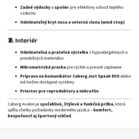
Zadné výduchy
a
spoiler
pre efektívny odvod teplého
vzduchu
Odnímateľný kryt nosa a veterná clona (wind stop)
🧵
Interiér
Odnímateľná a prateľná výstelka
z hypoalergénnych a
priedušných materiálov
Mikrometrická pracka
pre rýchle a presné zapínanie
Príprava na komunikátor Caberg Just Speak EVO
alebo
iné bežne dostupné systémy
Priestor pre reproduktory a mikrofón
Caberg Avalon je
spoľahlivá, štýlová a funkčná prilba
, ktorá
spĺňa všetky požiadavky moderného jazdca –
komfort,
bezpečnosť aj športový vzhľad
.
Z