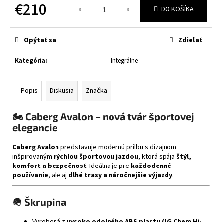
č
€210
DO KOŠÍKA
a
Jednotková
m
cena:
e
Opýtať sa
Zdieľať
Kategória
:
Integrálne
CABERG
TRIP
LUNAR
MATT
Popis
Diskusia
Značka
BLACK/GREY/YELLOW
FLUO
🏍️
Caberg Avalon – nová tvár športovej
€364
elegancie
Caberg Avalon
predstavuje modernú prilbu s dizajnom
inšpirovaným
rýchlou športovou jazdou
, ktorá spája
štýl,
komfort a bezpečnosť
. Ideálna je pre
každodenné
používanie
, ale aj
dlhé trasy a náročnejšie výjazdy
.
🪖
Škrupina
Vyrobená z
vysoko odolného ABS plastu (LG Chem Hi-