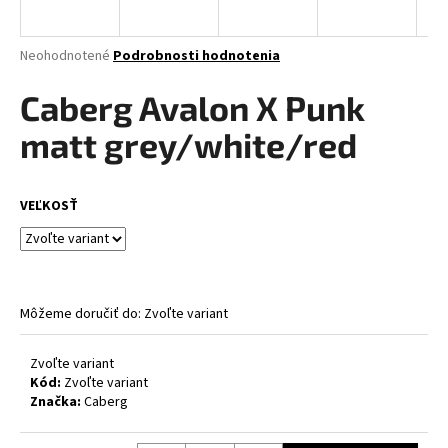
á
j
Priemerné
Neohodnotené
Podrobnosti hodnotenia
s
hodnotenie
produktu
Caberg Avalon X Punk
ť
je
?
0,0
matt grey/white/red
z
5
hviezdičiek.
VEĽKOSŤ
HĽADAŤ
Môžeme doručiť do:
Zvoľte variant
O
d
p
Zvoľte variant
Kód:
Zvoľte variant
o
Značka:
Caberg
r
ú