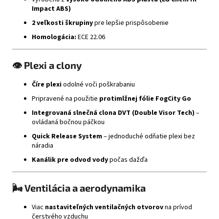
Impact ABS)
2 veľkosti škrupiny
pre lepšie prispôsobenie
Homologácia:
ECE 22.06
👁️
Plexi a clony
Číre plexi
odolné voči poškrabaniu
Pripravené na použitie
protimlžnej fólie FogCity Go
Integrovaná slnečná clona DVT (Double Visor Tech)
–
ovládaná bočnou páčkou
Quick Release System
– jednoduché odňatie plexi bez
náradia
Kanálik pre odvod vody
počas dažďa
🌬️
Ventilácia a aerodynamika
Viac
nastaviteľných ventilačných otvorov
na prívod
čerstvého vzduchu