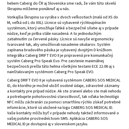
heliem Caberg do ČR aj Slovenska sme radi, že vám túto skvelú
škrupinu môžeme ponúknuť aj u nás.
Vonkajšia škrupina sa vyrába v dvoch veľkostiach (malá od XS do
M, veľká od L do XXL). Lícnice sú vybavené rýchloupínacím
systémom, ktorý umožňuje ľahké a bezpečné sňatie aj v prípade
núdze, keď je prilba stále nasadená. A to jednoduchým
zatiahnutím za červené pásky. Lícnice sú navyše ergonomicky
tvarované tak, aby umožňovali nasadenie okuliarov. Systém
zapínania bradového pásika je vybavený dvojitým D krúžkom.
Integrálka Caberg DRIFT EVO II je pripravená pre komunikačný
systém Caberg Pro Speak Evo. Pre zaistenie maximálnej
bezpečnosti prešla táto helma všetkými testami ECE 22.06 aj s
nainštalovaným systémom Caberg Pro Speak EVO.
Caberg DRIFT EVO II je vybavená systémom CABERG SOS MEDICAL
ID, do ktorého je možné uložiť osobné údaje, zdravotné záznamy
a kontakty pre prípad núdze. Ak ste zranení alebo ste mali nehodu
a potrebujete pohotovostnú starostlivosť, tak vďaka technológii
NFC môžu záchranári za pomoci smartfónu rýchlo získať potrebné
infomrácie, ktoré sú uložené na logu CABERG SOS MEDICAL ID.
Vaše kontakty môžu byť v prípade nehody taktiež informované o
vašej polohe prostredníctvom SMS. Aplikácia CABERG SOS
MEDICAL ID je dostupná aj v slovenskom jazyku.