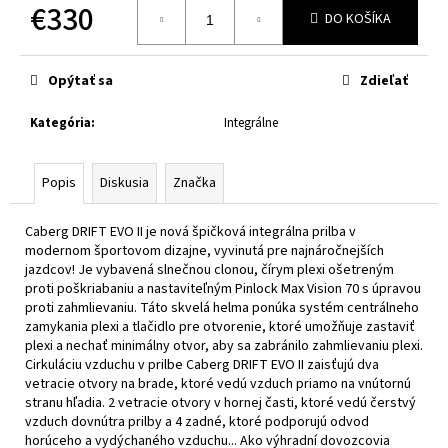
č
€330
DO KOŠÍKA
a
Jednotková
m
cena:
e
Opýtať sa
Zdieľať
Kategória
:
Integrálne
XRC
FRONTER
BLACK
MATT
Popis
Diskusia
Značka
€243
Caberg DRIFT EVO II je nová špičková integrálna prilba v
modernom športovom dizajne, vyvinutá pre najnáročnejších
jazdcov! Je vybavená slnečnou clonou, čírym plexi ošetreným
proti poškriabaniu a nastaviteľným Pinlock Max Vision 70 s úpravou
proti zahmlievaniu. Táto skvelá helma ponúka systém centrálneho
zamykania plexi a tlačidlo pre otvorenie, ktoré umožňuje zastaviť
plexi a nechať minimálny otvor, aby sa zabránilo zahmlievaniu plexi.
Cirkuláciu vzduchu v prilbe Caberg DRIFT EVO II zaisťujú dva
vetracie otvory na brade, ktoré vedú vzduch priamo na vnútornú
stranu hľadia. 2 vetracie otvory v hornej časti, ktoré vedú čerstvý
vzduch dovnútra prilby a 4 zadné, ktoré podporujú odvod
horúceho a vydýchaného vzduchu... Ako výhradní dovozcovia