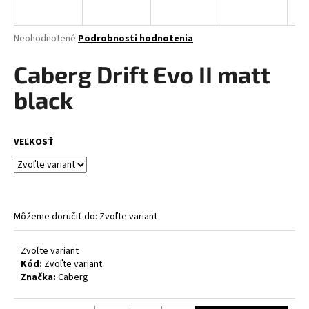
á
j
Priemerné
Neohodnotené
Podrobnosti hodnotenia
s
hodnotenie
produktu
Caberg Drift Evo II matt
ť
je
?
0,0
black
z
5
hviezdičiek.
VEĽKOSŤ
HĽADAŤ
Môžeme doručiť do:
Zvoľte variant
O
d
p
Zvoľte variant
Kód:
Zvoľte variant
o
Značka:
Caberg
r
ú