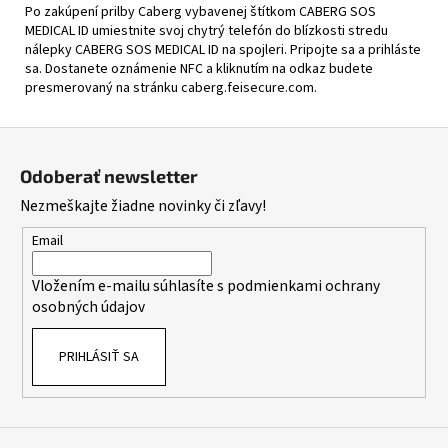
Po zakúpení prilby Caberg vybavenej štítkom CABERG SOS
MEDICAL ID umiestnite svoj chytrý telefón do blízkosti stredu
nálepky CABERG SOS MEDICAL ID na spojleri. Pripojte sa a prihláste
sa. Dostanete oznámenie NFC a kliknutím na odkaz budete
presmerovaný na stránku caberg.feisecure.com.
Z
á
Odoberať newsletter
p
Nezmeškajte žiadne novinky či zľavy!
ä
t
Email
i
Vložením e-mailu súhlasíte s
podmienkami ochrany
e
osobných údajov
PRIHLÁSIŤ SA