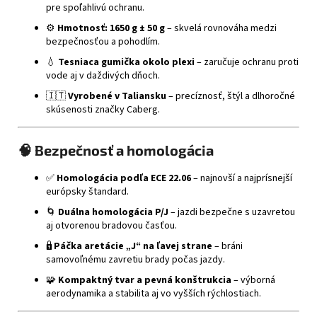
pre spoľahlivú ochranu.
⚙️
Hmotnosť: 1650 g ± 50 g
– skvelá rovnováha medzi
bezpečnosťou a pohodlím.
💧
Tesniaca gumička okolo plexi
– zaručuje ochranu proti
vode aj v daždivých dňoch.
🇮🇹
Vyrobené v Taliansku
– precíznosť, štýl a dlhoročné
skúsenosti značky Caberg.
🧠
Bezpečnosť a homologácia
✅
Homologácia podľa ECE 22.06
– najnovší a najprísnejší
európsky štandard.
🌀
Duálna homologácia P/J
– jazdi bezpečne s uzavretou
aj otvorenou bradovou časťou.
🔒
Páčka aretácie „J“ na ľavej strane
– bráni
samovoľnému zavretiu brady počas jazdy.
🧩
Kompaktný tvar a pevná konštrukcia
– výborná
aerodynamika a stabilita aj vo vyšších rýchlostiach.