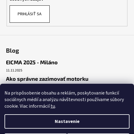
PRIHLÁSIŤ SA
Blog
EICMA 2025 - Miláno
11.11.2025
Ako správne zazimovať motorku
30.10.2025
Na prispôsobenie obsahu a reklám, poskytovanie funkcií
Začiatok cesty
sociálnych médií a analýzu návštevnosti používame súbory
19.10.2025
cookie. Viac informácií
tu
.
Nastavenie
Vytvoril Shoptet