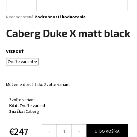
á
j
Priemerné
Neohodnotené
Podrobnosti hodnotenia
s
hodnotenie
produktu
Caberg Duke X matt black
ť
je
?
0,0
z
VEĽKOSŤ
5
hviezdičiek.
HĽADAŤ
Môžeme doručiť do:
Zvoľte variant
O
Zvoľte variant
d
Kód:
Zvoľte variant
p
Značka:
Caberg
o
r
€247
ú
DO KOŠÍKA