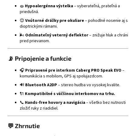
🧽
Hypoalergénna výstelka
– vyberateľná, prateľná a
priedušná.
😌
Vnútorné drážky pre okuliare
– pohodlné nosenie aj s
dioptrickými rámami.
🌬️
Odnímateľný veterný deflektor
– znižuje hluk a chráni
pred prievanom.
📡
Pripojenie a funkcie
🎧
Pripravené pre interkom Caberg PRO Speak EVO
–
komunikácia s mobilom, GPS aj spolujazdcom.
🔊
Bluetooth A2DP
– stereo hudba vo vysokej kvalite.
🔌
Kompatibilné s väčšinou interkomov na trhu.
📞
Hands-free hovory a navigácia
– všetko bez nutnosti
zložiť ruky z riadidiel.
💬
Zhrnutie