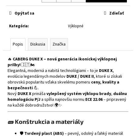
č
Jednotková
a
cena:
Opýtať sa
Zdieľať
m
e
Kategória
:
Výklopné
CABERG
TRIP
Popis
Diskusia
Značka
LUNAR
MATT
BLACK/GREY/YELLOW
🔥
CABERG DUKE X – nová generácia ikonickej výklopnej
FLUO
prilby!
🇮🇹🏍️
Elegantná, moderná a nabitá technológiami – to je
DUKE X
,
€364
evolúcia legendárnych modelov
DUKE / DUKE II
, ktoré si získali
obrovskú popularitu vďaka skvelému pomeru
ceny, kvality a
bezpečnosti
💪.
Nový
DUKE X
prináša
vylepšený systém výklopu brady
,
duálnu
homologáciu P/J
a spĺňa najnovšiu normu
ECE 22.06
– pripravený
na každé dobrodružstvo! 🌍✨
🧱
Konštrukcia a materiály
🛡️
Tvrdený plast (ABS)
– pevný, odolný a ľahký materiál