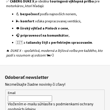
✅
CABERG DUKE X
je ideálna
touringová výklopná prilba
pre
motorkárov, ktorí hľadajú:
💪
bezpečnosť
podľa najnovších noriem,
🌬️
komfort
vďaka prepracovanej ventilácii,
👁️
široký výhľad a Pinlock v cene
,
🎧
pripravenosť na komunikátor
,
🇮🇹 a
taliansky štýl s perfektným spracovaním
.
🔥
DUKE X – spoľahlivá, moderná a štýlová voľba pre každého, kto
jazdí s rozumom aj srdcom!
🏍️💨
Z
á
Odoberať newsletter
p
Nezmeškajte žiadne novinky či zľavy!
ä
t
Email
i
Vložením e-mailu súhlasíte s
podmienkami ochrany
e
osobných údajov