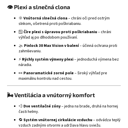
👁️
Plexi a slnečná clona
🌞
Vnútorná slnečná clona
– chráni oči pred ostrým
slnkom, ošetrená proti poškriabaniu.
🪟
Číre plexi s úpravou proti poškriabaniu
– chráni
výhľad aj po dlhodobom používaní.
🌫️
Pinlock 30 Max Vision v balení
– účinná ochrana proti
zahmlievaniu.
⚡
Rýchly systém výmeny plexi
– jednoduchá výmena bez
náradia.
👀
Panoramatické zorné pole
– široký výhľad pre
maximálnu kontrolu nad cestou.
🌬️
Ventilácia a vnútorný komfort
💨
Dve ventilačné zóny
– jedna na brade, druhá na hornej
časti helmy.
🔁
Systém vnútornej cirkulácie vzduchu
– odvádza teplý
vzduch zadnými otvormi a udržiava hlavu sviežu.