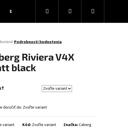
Hľadať
Prihlásenie
Nákupný
Darčekové poukážky
Obchodné podmienky
Ko
košík
rné
dnotené
Podrobnosti hodnotenia
enie
tu
berg Riviera V4X
tt black
čiek.
SŤ
 doručiť do:
Zvoľte variant
AR MATT
e variant
Kód:
Zvoľte variant
Značka:
Caberg