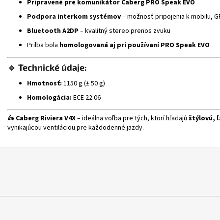
Pripravené pre komunikátor Caberg PRO Speak EVO
Podpora interkom systémov
– možnosť pripojenia k mobilu, 
Bluetooth A2DP
– kvalitný stereo prenos zvuku
Prilba bola
homologovaná aj pri používaní PRO Speak EVO
🔹
Technické údaje:
Hmotnosť:
1150 g (± 50 g)
Homologácia:
ECE 22.06
🛵
Caberg Riviera V4X
– ideálna voľba pre tých, ktorí hľadajú
štýlovú, 
vynikajúcou ventiláciou pre každodenné jazdy.