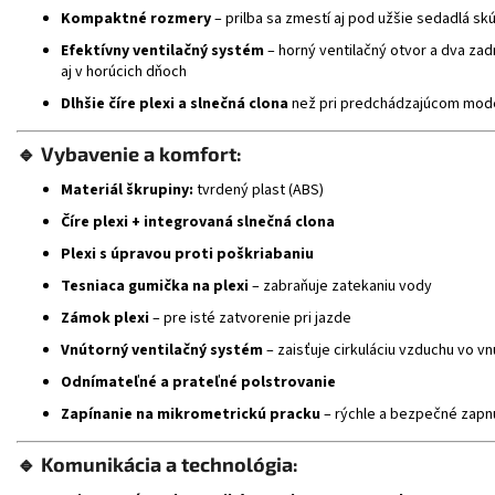
Kompaktné rozmery
– prilba sa zmestí aj pod užšie sedadlá sk
Efektívny ventilačný systém
– horný ventilačný otvor a dva z
aj v horúcich dňoch
Dlhšie číre plexi a slnečná clona
než pri predchádzajúcom modeli
🔹
Vybavenie a komfort:
Materiál škrupiny:
tvrdený plast (ABS)
Číre plexi + integrovaná slnečná clona
Plexi s úpravou proti poškriabaniu
Tesniaca gumička na plexi
– zabraňuje zatekaniu vody
Zámok plexi
– pre isté zatvorenie pri jazde
Vnútorný ventilačný systém
– zaisťuje cirkuláciu vzduchu vo vnú
Odnímateľné a prateľné polstrovanie
Zapínanie na mikrometrickú pracku
– rýchle a bezpečné zapn
🔹
Komunikácia a technológia: