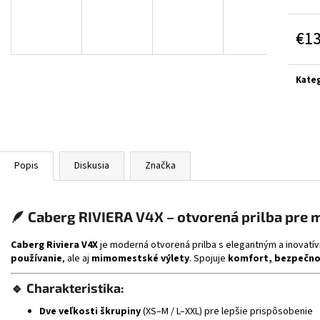
BLACK/GREY/YELL
€314
€364
€1
Jedn
cena:
Kateg
Popis
Diskusia
Značka
🪶
Caberg RIVIERA V4X – otvorená prilba pre m
Caberg Riviera V4X
je moderná otvorená prilba s elegantným a inovat
používanie
, ale aj
mimomestské výlety
. Spojuje
komfort, bezpečnos
🔹
Charakteristika:
Dve veľkosti škrupiny
(XS–M / L–XXL) pre lepšie prispôsobenie