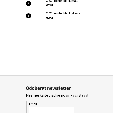
XRC Fronter black matt
€243
XRC Fronter black glossy
€243
Z
á
Odoberať newsletter
p
Nezmeškajte žiadne novinky či zľavy!
ä
t
Email
i