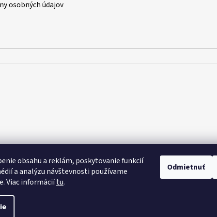
ny osobných údajov
enie obsahu a reklám, poskytovanie funkcií
Odmietnuť
édií a analýzu návštevnosti používame
e. Viac informácií
tu
.
raviť nastavenie cookies
ie