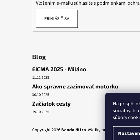
Vložením e-mailu súhlasíte s
podmienkami ochra
e
PRIHLÁSIŤ SA
Blog
EICMA 2025 - Miláno
11.11.2025
Ako správne zazimovať motorku
30.10.2025
Začiatok cesty
Na prispôsob
sociálnych m
19.10.2025
súbory cooki
Copyright 2026
Benda Nitra
. Všetky práva vyhradené.
Up
Nastaven