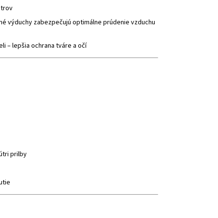
útrov
adné výduchy zabezpečujú optimálne prúdenie vzduchu
 – lepšia ochrana tváre a očí
tri prilby
utie