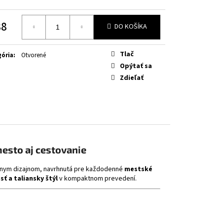
OW FLUO
38
DO KOŠÍKA
otková
Tlač
ória
:
Otvorené
Opýtať sa
Zdieľať
esto aj cestovanie
ívnym dizajnom, navrhnutá pre každodenné
mestské
ť a taliansky štýl
v kompaktnom prevedení.