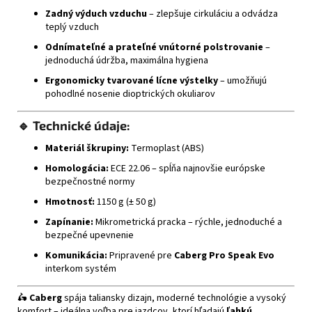
Zadný výduch vzduchu
– zlepšuje cirkuláciu a odvádza
teplý vzduch
Odnímateľné a prateľné vnútorné polstrovanie
–
jednoduchá údržba, maximálna hygiena
Ergonomicky tvarované lícne výstelky
– umožňujú
pohodlné nosenie dioptrických okuliarov
🔹
Technické údaje:
Materiál škrupiny:
Termoplast (ABS)
Homologácia:
ECE 22.06 – spĺňa najnovšie európske
bezpečnostné normy
Hmotnosť:
1150 g (± 50 g)
Zapínanie:
Mikrometrická pracka – rýchle, jednoduché a
bezpečné upevnenie
Komunikácia:
Pripravené pre
Caberg Pro Speak Evo
interkom systém
🛵
Caberg
spája taliansky dizajn, moderné technológie a vysoký
komfort – ideálna voľba pre jazdcov, ktorí hľadajú
ľahkú,