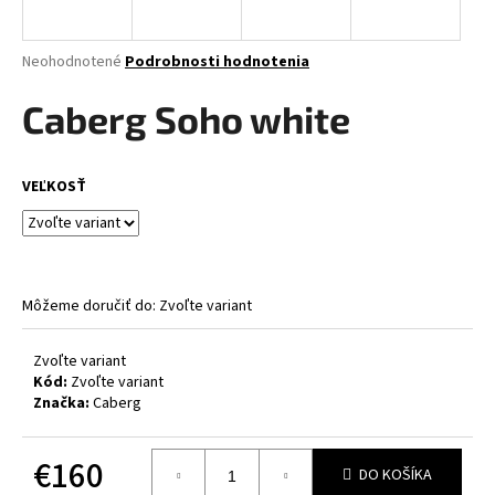
á
j
Priemerné
Neohodnotené
Podrobnosti hodnotenia
s
hodnotenie
produktu
Caberg Soho white
ť
je
?
0,0
z
VEĽKOSŤ
5
hviezdičiek.
HĽADAŤ
Môžeme doručiť do:
Zvoľte variant
O
Zvoľte variant
d
Kód:
Zvoľte variant
p
Značka:
Caberg
o
r
€160
ú
DO KOŠÍKA