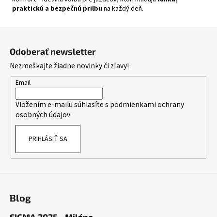
praktickú a bezpečnú prilbu
na každý deň.
Z
á
Odoberať newsletter
p
Nezmeškajte žiadne novinky či zľavy!
ä
t
Email
i
Vložením e-mailu súhlasíte s
podmienkami ochrany
e
osobných údajov
PRIHLÁSIŤ SA
Blog
EICMA 2025 - Miláno