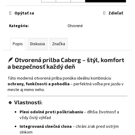
č
Jednotková
a
cena:
Opýtať sa
Zdieľať
m
e
Kategória
:
Otvorené
CABERG
TRIP
Popis
Diskusia
Značka
WHITE
€314
🪶
Otvorená prilba Caberg – štýl, komfort
a bezpečnosť každý deň
Táto moderná otvorená prilba ponúka ideálnu kombináciu
ochrany, funkčnosti a pohodlia
– perfektná voľba pre jazdu v
meste aj mimo neho.
🔹
Vlastnosti:
Plexi odolné proti poškriabaniu
– dlhšia životnosť a
vždy čistý výhľad
Integrovaná slnečná clona
– chráni zrak pred ostrým
slnkom