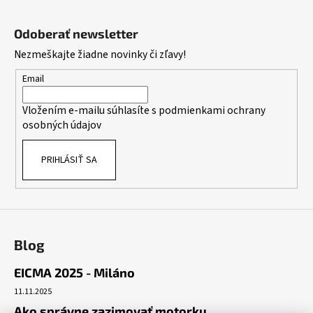
Z
á
Odoberať newsletter
p
Nezmeškajte žiadne novinky či zľavy!
ä
t
Email
i
Vložením e-mailu súhlasíte s
podmienkami ochrany
e
osobných údajov
PRIHLÁSIŤ SA
Blog
EICMA 2025 - Miláno
11.11.2025
Ako správne zazimovať motorku