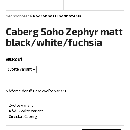
á
j
Priemerné
Neohodnotené
Podrobnosti hodnotenia
s
hodnotenie
produktu
Caberg Soho Zephyr matt
ť
je
?
0,0
black/white/fuchsia
z
5
hviezdičiek.
VEĽKOSŤ
HĽADAŤ
Môžeme doručiť do:
Zvoľte variant
O
d
p
Zvoľte variant
Kód:
Zvoľte variant
o
Značka:
Caberg
r
ú