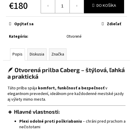
č
€180
DO KOŠÍKA
a
Jednotková
m
cena:
e
Opýtať sa
Zdieľať
Kategória
:
Otvorené
XRC
FRONTER
BLACK
GLOSSY
Popis
Diskusia
Značka
€243
🪶
Otvorená prilba Caberg – štýlová, ľahká
a praktická
Táto prilba spája
komfort, funkčnosť a bezpečnosť
v
elegantnom prevedení, ideálnom pre každodenné mestské jazdy
aj výlety mimo mesta.
🔹
Hlavné vlastnosti:
Plexi odolné proti poškriabaniu
– chráni pred prachom a
nečistotami