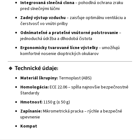
Integrovaná slnečná clona
– pohodlná ochrana zraku
pred slnečnými lúčmi
Zadný výstup vzduchu
– zaisťuje optimálnu ventiláciu a
čerstvosť vo vnútri prilby
Odnímateľné a prateľné vnútorné polstrovanie
–
jednoduchá údržba a dlhodobá čistota
Ergonomicky tvarované lícne výstelky
– umožňujú
komfortné nosenie dioptrických okuliarov
🔹
Technické údaje:
Materiál škrupiny:
Termoplast (ABS)
Homologácia:
ECE 22.06 – spĺňa najnovšie bezpečnostné
štandardy
Hmotnosť:
1150 g (± 50 g)
Zapínanie:
Mikrometrická pracka – rýchle a bezpečné
upevnenie
Kompat