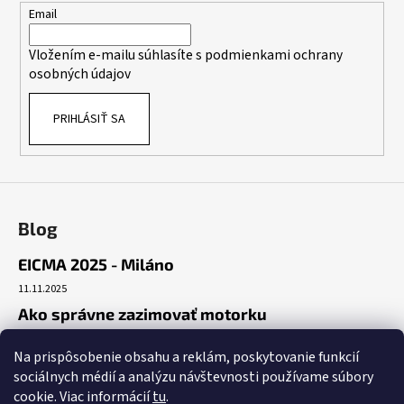
t
Email
i
Vložením e-mailu súhlasíte s
podmienkami ochrany
e
osobných údajov
PRIHLÁSIŤ SA
Blog
EICMA 2025 - Miláno
11.11.2025
Ako správne zazimovať motorku
30.10.2025
Na prispôsobenie obsahu a reklám, poskytovanie funkcií
Začiatok cesty
sociálnych médií a analýzu návštevnosti používame súbory
19.10.2025
cookie. Viac informácií
tu
.