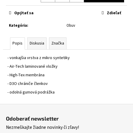
č
Jednotková
a
cena:
Opýtať sa
Zdieľať
m
e
Kategória
:
Obuv
XRC
FRONTER
Popis
Diskusia
Značka
BLACK
GLOSSY
- vonkajšia vrstva z mikro syntetiky
€243
- Air-Tech laminované vložky
- High-Tex membrána
- D3O chrániče členkov
- odolná gumová podrážka
Z
á
Odoberať newsletter
p
Nezmeškajte žiadne novinky či zľavy!
ä