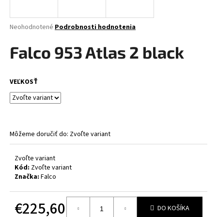
á
j
Priemerné
Neohodnotené
Podrobnosti hodnotenia
s
hodnotenie
produktu
Falco 953 Atlas 2 black
ť
je
?
0,0
z
VEĽKOSŤ
5
hviezdičiek.
HĽADAŤ
Môžeme doručiť do:
Zvoľte variant
O
Zvoľte variant
d
Kód:
Zvoľte variant
p
Značka:
Falco
o
r
€225,60
ú
DO KOŠÍKA