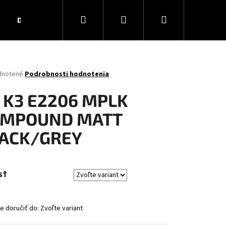
Hľadať
Prihlásenie
Nákupný
Darčekové poukážky
Obchodné podmienky
Ko
košík
rné
dnotené
Podrobnosti hodnotenia
enie
tu
 K3 E2206 MPLK
MPOUND MATT
ACK/GREY
čiek.
SŤ
 doručiť do:
Zvoľte variant
AR MATT