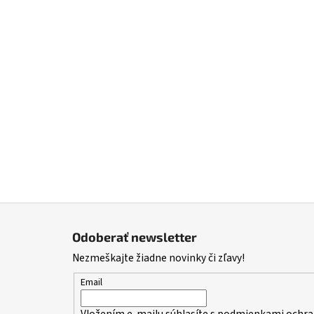
Z
á
Odoberať newsletter
p
Nezmeškajte žiadne novinky či zľavy!
ä
t
Email
i