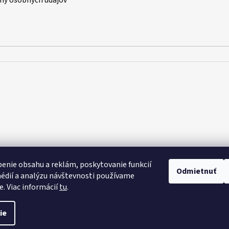
ny osobných údajov
enie obsahu a reklám, poskytovanie funkcií
Odmietnuť
édií a analýzu návštevnosti používame
e. Viac informácií
tu
.
raviť nastavenie cookies
ie