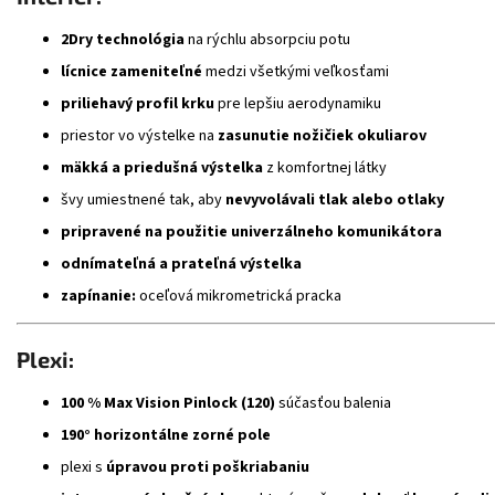
2Dry technológia
na rýchlu absorpciu potu
lícnice zameniteľné
medzi všetkými veľkosťami
priliehavý profil krku
pre lepšiu aerodynamiku
priestor vo výstelke na
zasunutie nožičiek okuliarov
mäkká a priedušná výstelka
z komfortnej látky
švy umiestnené tak, aby
nevyvolávali tlak alebo otlaky
pripravené na použitie univerzálneho komunikátora
odnímateľná a prateľná výstelka
zapínanie:
oceľová mikrometrická pracka
Plexi:
100 % Max Vision Pinlock (120)
súčasťou balenia
190° horizontálne zorné pole
plexi s
úpravou proti poškriabaniu