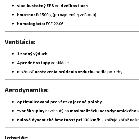
viac-hustotný EPS
vo
4 veľkostiach
hmotnosť:
1500 g (pri najmenšej veľkosti)
homologácia:
ECE 22.06
Ventilácia:
1 zadný výduch
4 predné vstupy
ventilácie
možnosť
nastavenia prúdenia vzduchu
podľa potreby
Aerodynamika:
optimalizovaná pre všetky jazdné polohy
tvar škrupiny
navrhnutý na
maximalizáciu aerodynamického 
nulová dynamická hmotnosť pri 130 km/h
– znižuje záťaž na k
Interiér: