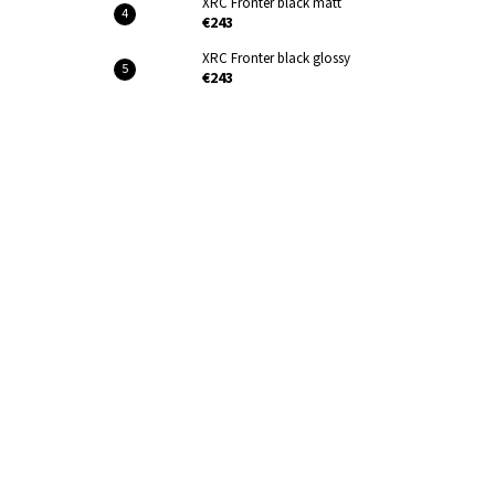
XRC Fronter black matt
€243
XRC Fronter black glossy
€243