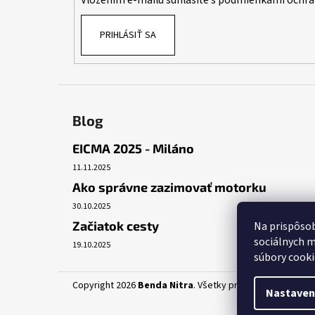
Vložením e-mailu súhlasíte s
podmienkami ochra
e
PRIHLÁSIŤ SA
Blog
EICMA 2025 - Miláno
11.11.2025
Ako správne zazimovať motorku
30.10.2025
Začiatok cesty
Na prispôsob
sociálnych m
19.10.2025
súbory cooki
Copyright 2026
Benda Nitra
. Všetky práva vyhradené.
Up
Nastaven