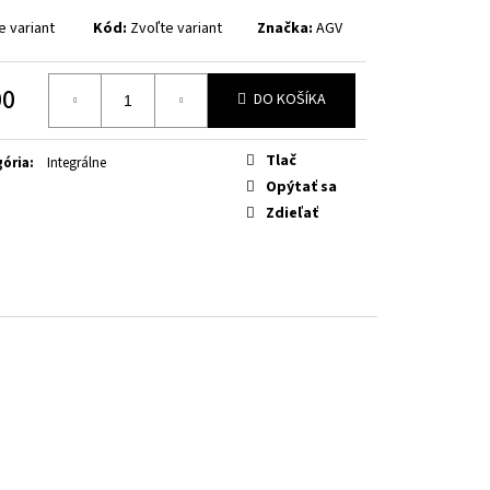
OW FLUO
e variant
Kód:
Zvoľte variant
Značka:
AGV
00
DO KOŠÍKA
otková
Tlač
ória
:
Integrálne
Opýtať sa
Zdieľať