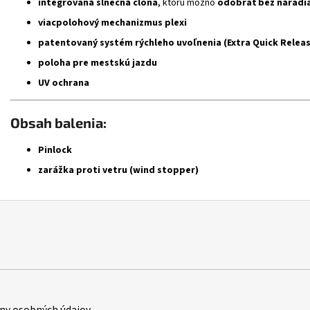
integrovaná slnečná clona
, ktorú možno
odobrať bez náradi
viacpolohový mechanizmus plexi
patentovaný systém rýchleho uvoľnenia (Extra Quick Relea
poloha pre mestskú jazdu
UV ochrana
Obsah balenia:
Pinlock
zarážka proti vetru (wind stopper)