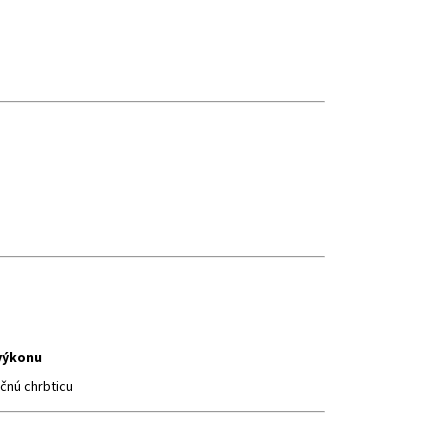
výkonu
rčnú chrbticu