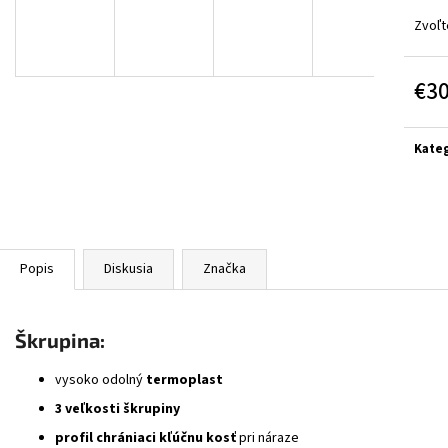
BLACK/GREY/YELL
€314
Zvoľt
€364
€3
Jedn
cena:
Kateg
Popis
Diskusia
Značka
Škrupina:
vysoko odolný
termoplast
3 veľkosti škrupiny
profil chrániaci kľúčnu kosť
pri náraze