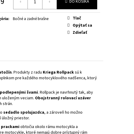
59
OW FLUO
DO KOŠÍKA
otková
Tlač
ória
:
Bočné a zadné brašne
Opýtať sa
Zdieľať
atožín
. Produkty z radu
Kriega Rollpack
sú k
doplnkom pre každého motocyklového nadšenca, ktorý
podlepenými švami
. Rollpack je navrhnutý tak, aby
im uloženým veciam.
Obojstranný rolovací uzáver
 strán.
bo
sedadlo spolujazdca
, a zároveň ho možno
 úložný priestor.
i prackami
obtočia okolo rámu motocykla a
re motocykle, ktoré nemajú dobre prístupný rám