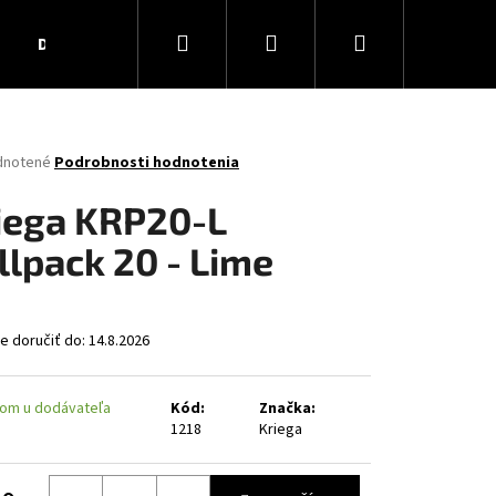
Hľadať
Prihlásenie
Nákupný
Darčekové poukážky
Obchodné podmienky
Ko
košík
rné
dnotené
Podrobnosti hodnotenia
enie
tu
iega KRP20-L
llpack 20 - Lime
čiek.
 doručiť do:
14.8.2026
om u dodávateľa
Kód:
Značka:
1218
Kriega
AR MATT