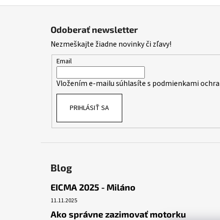
Z
á
Odoberať newsletter
p
Nezmeškajte žiadne novinky či zľavy!
ä
t
Email
i
Vložením e-mailu súhlasíte s
podmienkami ochra
e
PRIHLÁSIŤ SA
Blog
EICMA 2025 - Miláno
11.11.2025
Ako správne zazimovať motorku