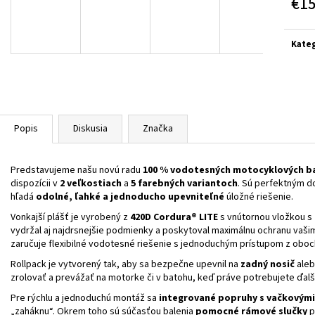
€1
BLACK/GREY/YELL
€314
Jedn
€364
cena:
Kateg
Popis
Diskusia
Značka
Predstavujeme našu novú radu
100 % vodotesných motocyklových b
dispozícii v
2 veľkostiach
a
5 farebných variantoch
. Sú perfektným 
hľadá
odolné, ľahké a jednoducho upevniteľné
úložné riešenie.
Vonkajší plášť je vyrobený z
420D Cordura® LITE
s vnútornou vložkou s
vydržal aj najdrsnejšie podmienky a poskytoval maximálnu ochranu vaš
zaručuje flexibilné vodotesné riešenie s jednoduchým prístupom z oboch
Rollpack je vytvorený tak, aby sa bezpečne upevnil na
zadný nosič
ale
zrolovať a prevážať na motorke či v batohu, keď práve potrebujete ďalší
Pre rýchlu a jednoduchú montáž sa
integrované popruhy s vačkovým
„zaháknu“. Okrem toho sú súčasťou balenia
pomocné rámové slučky
p