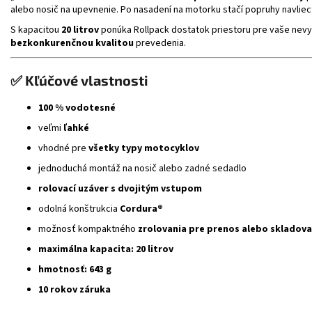
alebo nosič na upevnenie. Po nasadení na motorku stačí popruhy navliec
S kapacitou
20 litrov
ponúka Rollpack dostatok priestoru pre vaše nevyh
bezkonkurenčnou kvalitou
prevedenia.
✅ Kľúčové vlastnosti
100 % vodotesné
veľmi
ľahké
vhodné pre
všetky typy motocyklov
jednoduchá montáž na nosič alebo zadné sedadlo
rolovací uzáver s dvojitým vstupom
odolná konštrukcia
Cordura®
možnosť kompaktného
zrolovania pre prenos alebo skladova
maximálna kapacita: 20 litrov
hmotnosť: 643 g
10 rokov záruka