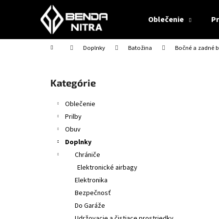
K
Prejsť
na
o
Oblečenie
Pr
obsah
Späť
Späť
š
do
do
í
Domov
Doplnky
Batožina
Bočné a zadné b
obchodu
obchodu
k
B
o
Preskočiť
Kategórie
č
kategórie
n
Oblečenie
ý
Prilby
p
Obuv
a
Doplnky
n
Chrániče
e
Elektronické airbagy
l
Elektronika
Bezpečnosť
Do Garáže
CABERG TRIP MATT BLACK
Udržovacie a čistiace prostriedky