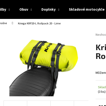
ilby
Obuv
Doplnky
Skladové motocykle
rašne
Kriega KRP20-L Rollpack 20 - Lime
Čo potrebujete nájsť?
Prieme
Neoho
hodnot
produk
HĽADAŤ
Kr
je
0,0
Ro
z
5
Odporúčame
hviezdi
Môžeme
Sklad
(3 ks)
CABERG TRIP WHITE
CABERG TRIP LUN