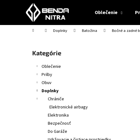
K
Prejsť
na
o
Oblečenie
Pr
obsah
Späť
Späť
š
do
do
í
Domov
Doplnky
Batožina
Bočné a zadné b
obchodu
obchodu
k
B
o
Preskočiť
Kategórie
č
kategórie
n
Oblečenie
ý
Prilby
p
Obuv
a
Doplnky
n
Chrániče
e
Elektronické airbagy
l
Elektronika
Bezpečnosť
Do Garáže
CABERG TRIP MATT BLACK
Udržovacie a čistiace prostriedky