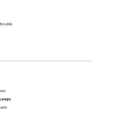
tocykla
ámov
 Loops
kami