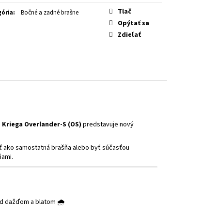
OW FLUO
Tlač
ória
:
Bočné a zadné brašne
Opýtať sa
Zdieľať
m
Kriega Overlander-S (OS)
predstavuje nový
ť ako samostatná brašňa alebo byť súčasťou
ňami.
d dažďom a blatom 🌧️