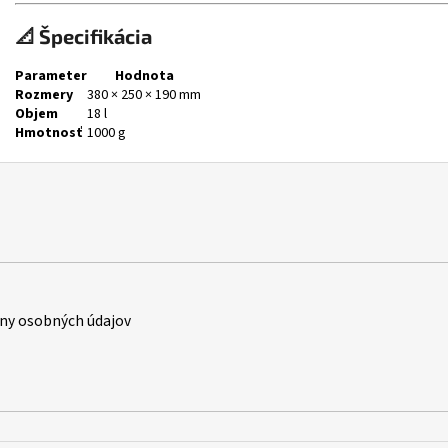
📐 Špecifikácia
Parameter
Hodnota
Rozmery
380 × 250 × 190 mm
Objem
18 l
Hmotnosť
1000 g
ny osobných údajov