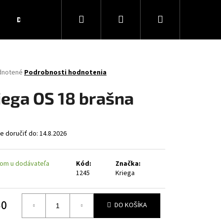
Hľadať
Prihlásenie
Nákupný
Darčekové poukážky
Obchodné podmienky
Ko
košík
rné
dnotené
Podrobnosti hodnotenia
enie
tu
iega OS 18 brašna
 doručiť do:
14.8.2026
čiek.
om u dodávateľa
Kód:
Značka:
1245
Kriega
50
DO KOŠÍKA
AR MATT
otková