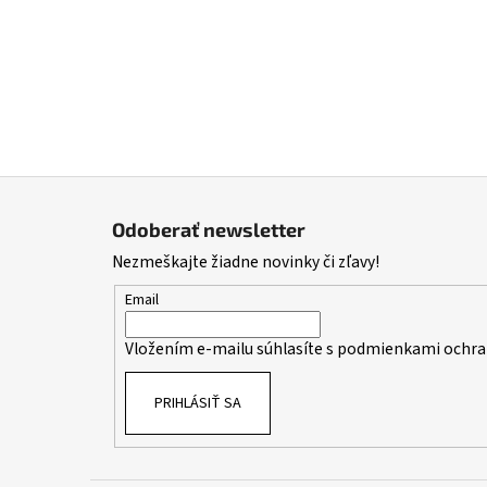
Z
á
Odoberať newsletter
p
Nezmeškajte žiadne novinky či zľavy!
ä
t
Email
i
Vložením e-mailu súhlasíte s
podmienkami ochra
e
PRIHLÁSIŤ SA