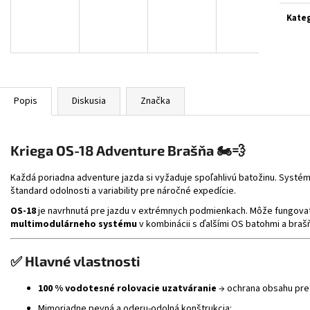
BLACK/GREY/YELL
cena:
€314
Kateg
€364
Popis
Diskusia
Značka
Kriega OS-18 Adventure Brašňa
🏍️💨
Každá poriadna adventure jazda si vyžaduje spoľahlivú batožinu. Systé
štandard odolnosti a variability pre náročné expedície.
OS-18
je navrhnutá pre jazdu v extrémnych podmienkach. Môže fungova
multimodulárneho systému
v kombinácii s ďalšími OS batohmi a braš
✅ Hlavné vlastnosti
100 % vodotesné rolovacie uzatváranie
→ ochrana obsahu pre
Mimoriadne pevná a oderu-odolná konštrukcia: