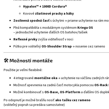
Hypalon™ + 1000D Cordura®
Kovové
zliatinové pracky a háky
Zosilnená spodná časť
s úchytmi → priame uchytenie na rám mo
Plná kompatibilita s modulárnym systémom
Kriega OS
– jednoduché uchytenie ďalších OS batohov/tašiek
Reflexné prvky
zvýšia viditeľnosť v noci
Pútka pre voliteľný
OS-Shoulder Strap
→ nosenie cez rameno
🛠️ Možnosti montáže
Použitie je veľmi flexibilné:
4 integrované
montážne oka
→ uchytenie na väčšinu zadných r
Možnosť upevnenia na zadnú časť motocykla pomocou
OS-Rack
Možné kombinovať s
OS-Base, OS-Platform
a ďalšími OS dopln
Po odopnutí je možné brašňu nosiť
ako tašku cez rameno
(voliteľný popruh sa predáva samostatne)