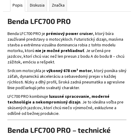
č
Popis
Diskusia
Značka
a
m
Benda LFC700 PRO
e
Benda LFC700 PRO je
prémiový power cruiser
, ktorý búra
CABERG
zaužívané predstavy o motocykloch. Futuristický dizajn, masívna
TRIP
stavba a extrémna vizuálna dominancia robia z tohto modelu
MATT
motorku, ktorú
nie je možné prehliadnuť
. Je určená pre
BLACK
jazdcov, ktorí chcú viac než len presun z bodu A do bodu B – chcú
€314
zážitok, emóciu a rešpekt.
Srdcom motocykla je
výkonný 678 cm³ motor
, ktorý ponúka silný
záťah, dynamickú akceleráciu a sebavedomý prejav v každej
rýchlosti. Nízky a dlhý profil, široká zadná pneumatika a agresívne
línie podčiarkujú jeho svalnatý charakter.
LFC700 PRO kombinuje
luxusné spracovanie, moderné
technológie a nekompromisný dizajn
. Je to ideálna voľba pre
skúsených jazdcov, ktorí chcú niečo výnimočné, exkluzívne a
odlišné od bežnej produkcie.
Benda LFC700 PRO – technické