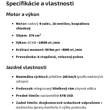
špecifikácie a vlastnosti
Motor a výkon
Motor:
radový
4-valec, 16 ventilov, kvapalinou
chladený
Objem:
676 cm³
Výkon:
63 kW
~10500 ot./min
Krútiaci moment:
60 Nm pri ~8000 ot./min
Prevodovka:
6-stupňová, reťazový pohon
Jazdné vlastnosti
Maximálna rýchlosť:
približne
160 km/h
(podľa niektorých
zdrojov)
Podvozok:
integrovaný
hliníkový rám
a kyvná vidlica
Predné tlmiče:
nastaviteľné
KYB USD
Zadné tlmiče:
dvojkomorové vzduchové odpruženie
s
možnosťou úpravy komfortu či výšky podvozku