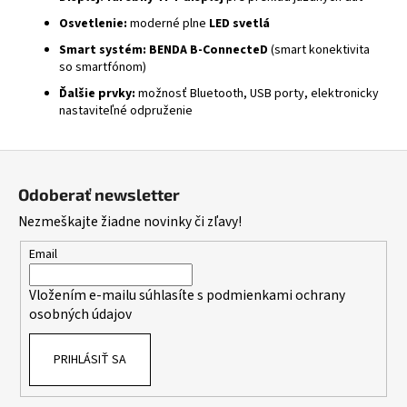
Osvetlenie:
moderné plne
LED svetlá
Smart systém:
BENDA B-ConnecteD
(smart konektivita
so smartfónom)
Ďalšie prvky:
možnosť Bluetooth, USB porty, elektronicky
nastaviteľné odpruženie
Z
á
Odoberať newsletter
p
Nezmeškajte žiadne novinky či zľavy!
ä
t
Email
i
Vložením e-mailu súhlasíte s
podmienkami ochrany
e
osobných údajov
PRIHLÁSIŤ SA