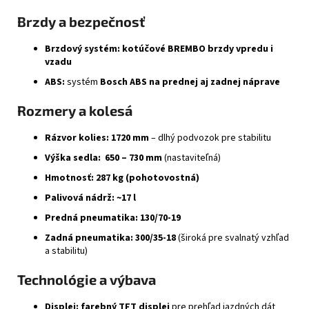
Brzdy a bezpečnosť
Brzdový systém:
kotúčové BREMBO brzdy vpredu i
vzadu
ABS:
systém
Bosch ABS na prednej aj zadnej náprave
Rozmery a kolesá
Rázvor kolies:
1720 mm
– dlhý podvozok pre stabilitu
Výška sedla:
650 – 730 mm
(nastaviteľná)
Hmotnosť:
287 kg (pohotovostná)
Palivová nádrž:
~17 l
Predná pneumatika:
130/70-19
Zadná pneumatika:
300/35-18
(široká pre svalnatý vzhľad
a stabilitu)
Technológie a výbava
Displej:
farebný TFT displej
pre prehľad jazdných dát