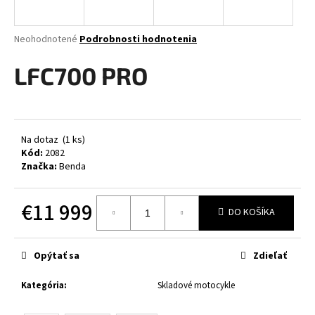
á
j
Priemerné
Neohodnotené
Podrobnosti hodnotenia
s
hodnotenie
produktu
LFC700 PRO
ť
je
?
0,0
z
5
hviezdičiek.
Na dotaz
(1 ks)
Kód:
2082
HĽADAŤ
Značka:
Benda
€11 999
DO KOŠÍKA
O
Jednotková
d
cena:
p
Opýtať sa
Zdieľať
o
r
Kategória
:
Skladové motocykle
ú