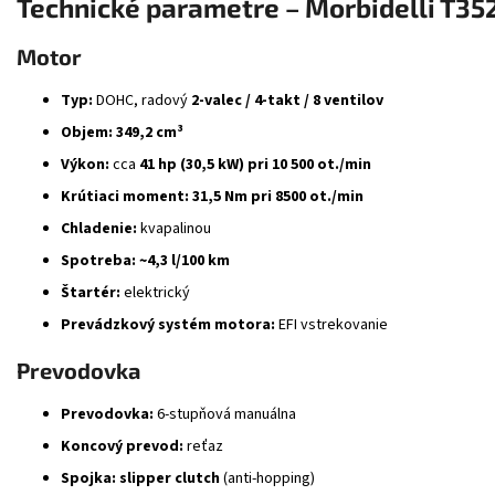
Technické parametre – Morbidelli T35
Motor
Typ:
DOHC, radový
2-valec / 4-takt / 8 ventilov
Objem:
349,2 cm³
Výkon:
cca
41 hp (30,5 kW) pri 10 500 ot./min
Krútiaci moment:
31,5 Nm pri 8500 ot./min
Chladenie:
kvapalinou
Spotreba:
~4,3 l/100 km
Štartér:
elektrický
Prevádzkový systém motora:
EFI vstrekovanie
Prevodovka
Prevodovka:
6-stupňová manuálna
Koncový prevod:
reťaz
Spojka:
slipper clutch
(anti-hopping)