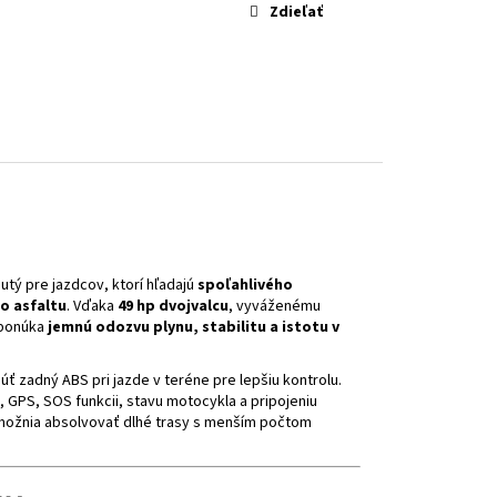
OW FLUO
Zdieľať
nutý pre jazdcov, ktorí hľadajú
spoľahlivého
o asfaltu
. Vďaka
49 hp dvojvalcu
, vyváženému
 ponúka
jemnú odozvu plynu, stabilitu a istotu v
úť zadný ABS pri jazde v teréne pre lepšiu kontrolu.
i, GPS, SOS funkcii, stavu motocykla a pripojeniu
možnia absolvovať dlhé trasy s menším počtom