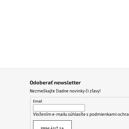
Z
á
Odoberať newsletter
p
Nezmeškajte žiadne novinky či zľavy!
ä
t
Email
i
Vložením e-mailu súhlasíte s
podmienkami ochra
e
PRIHLÁSIŤ SA