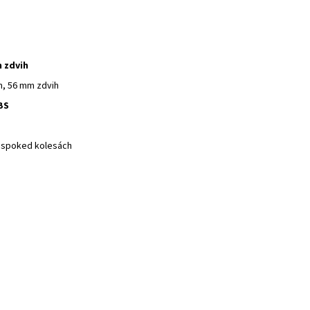
m zdvih
m, 56 mm zdvih
BS
 spoked kolesách