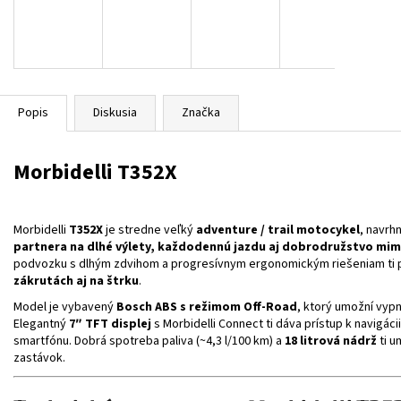
BLACK/GREY/YELL
€314
€364
Popis
Diskusia
Značka
Morbidelli T352X
Morbidelli
T352X
je stredne veľký
adventure / trail motocykel
, navrh
partnera na dlhé výlety, každodennú jazdu aj dobrodružstvo mim
podvozku s dlhým zdvihom a progresívnym ergonomickým riešeniam ti
zákrutách aj na štrku
.
Model je vybavený
Bosch ABS s režimom Off-Road
, ktorý umožní vypn
Elegantný
7″ TFT displej
s Morbidelli Connect ti dáva prístup k navigáci
smartfónu. Dobrá spotreba paliva (~4,3 l/100 km) a
18 litrová nádrž
ti u
zastávok.