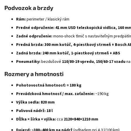
Podvozok a brzdy
Rám:
perimeter / klasický rám
Predné odpruženie:
41 mm USD teleskopická vidlica, 160 m
Zadné odpruženie:
mono-shock tlmič s nastaviteľným predpätí
Predná brzda:
300 mm kotúč, 4-piestkový strmeň + Bosch A
Zadná brzda:
240 mm kotúč, 1-piestkový strmeň + ABS
Pneumatiky:
bezdušové
110/80-19 vpredu
,
150/60-17 vzadu
na
Rozmery a hmotnosti
Pohotovostná hmotnosť:
≈ 180 kg
Prevádzková hmotnosť / max. zaťaženie:
~190 kg
Výška sedla:
820 mm
Palivová nádrž:
18 l
Dĺžka × šírka × výška:
cca
2120×840×1210 mm
Dojezd:
~380–400 km na nádrž
(odhadem pri 4,3 l/100 km)