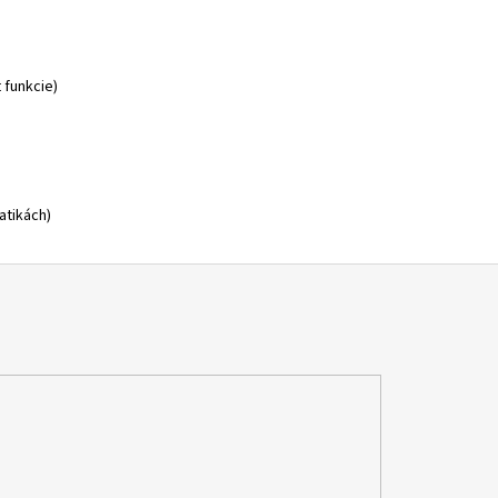
 funkcie)
atikách)