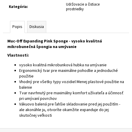
č
Udržovacie a čistiace
a
Kategória
:
prostriedky
m
e
Popis
Diskusia
CABERG
Muc-Off Expanding Pink Sponge - vysoko kvalitná
TRIP
mikrobunečná špongia na umývanie
LUNAR
MATT
Vlastnosti:
BLACK/GREY/YELLOW
FLUO
vysoko kvalitná mikrobunková hubka na umývanie
€364
Ergonomický tvar pre maximálne pohodlie a jednoduché
použitie
Vhodný pre všetky typy vozidiel Menej plastové použitie na
balenie
Tvar navrhnutý pre maximálny komfort užívateľa a účinnosť
pri umývaní povrchov
Vákuovo balená pre ľahšie skladovanie pred jej použitím -
ale akonáhle ju, otvoríte okamžite expanduje do jej
skutočnej veľkosti
Z