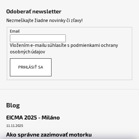
á
Odoberať newsletter
p
Nezmeškajte žiadne novinky či zľavy!
ä
t
Email
i
Vložením e-mailu súhlasíte s
podmienkami ochrany
e
osobných údajov
PRIHLÁSIŤ SA
Blog
EICMA 2025 - Miláno
11.11.2025
Ako správne zazimovať motorku