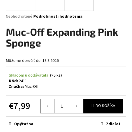
á
j
Priemerné
Neohodnotené
Podrobnosti hodnotenia
s
hodnotenie
produktu
Muc-Off Expanding Pink
ť
je
?
0,0
Sponge
z
5
hviezdičiek.
Môžeme doručiť do:
18.8.2026
HĽADAŤ
Skladom u dodávateľa
(>5 ks)
Kód:
2411
Značka:
Muc-Off
O
d
€7,99
DO KOŠÍKA
p
o
Jednotková
cena:
r
Opýtať sa
Zdieľať
ú