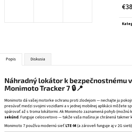
BLACK/GREY/YELL
€314
€3
€364
Jedn
cena:
Kateg
Popis
Diskusia
Náhradný lokátor k bezpečnostnému 
Monimoto Tracker 7
🔒📍
Monimoto dá vašej motorke ochranu proti zlodejom — nechajte ju pokojne
presúvať medzi svojimi vozidlami a v jednej mobilnej aplikácii môžete
spárovať až s troma lokátormi. Ak Monimoto zaznamená pohyb (možnú kr
sekúnd
. Funguje celosvetovo — takže vaša mašina je chránená takmer
Monimoto 7 používa modernú sieť
LTE-M
(a zároveň funguje aj v 2G sieti)