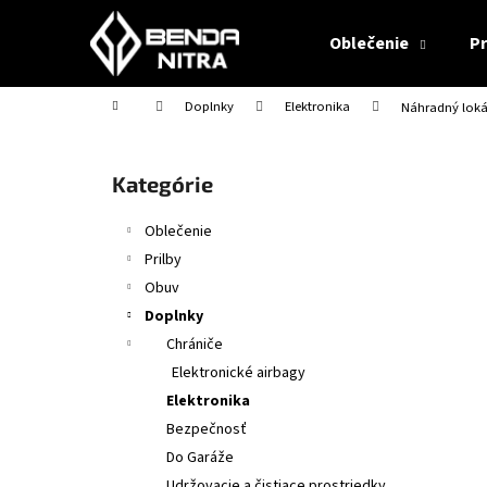
K
Prejsť
na
o
Oblečenie
Pr
obsah
Späť
Späť
š
do
do
í
Domov
Doplnky
Elektronika
Náhradný loká
obchodu
obchodu
k
B
o
Preskočiť
Kategórie
č
kategórie
n
Oblečenie
ý
Prilby
p
Obuv
a
Doplnky
n
Chrániče
e
Elektronické airbagy
l
Elektronika
Bezpečnosť
Do Garáže
CABERG TRIP MATT BLACK
Udržovacie a čistiace prostriedky