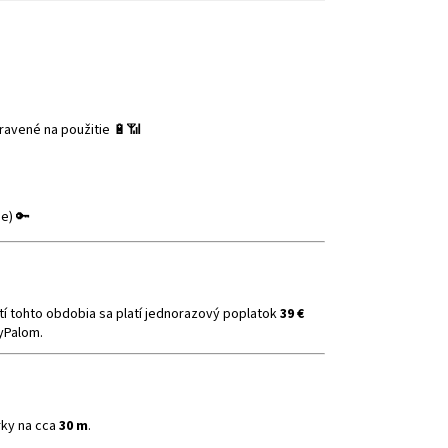
pravené na použitie 🔋📶
e) 🔑
utí tohto obdobia sa platí jednorazový poplatok
39 €
ayPalom.
rky na cca
30 m
.