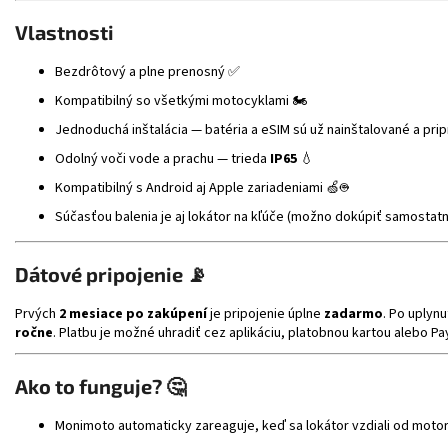
Vlastnosti
Bezdrôtový a plne prenosný ✅
Kompatibilný so všetkými motocyklami 🏍️
Jednoduchá inštalácia — batéria a eSIM sú už nainštalované a pri
Odolný voči vode a prachu — trieda
IP65
💧
Kompatibilný s Android aj Apple zariadeniami 🍏🤖
Súčasťou balenia je aj lokátor na kľúče (možno dokúpiť samostatn
Dátové pripojenie 📡
Prvých
2 mesiace po zakúpení
je pripojenie úplne
zadarmo
. Po uplyn
ročne
. Platbu je možné uhradiť cez aplikáciu, platobnou kartou alebo P
Ako to funguje? 🤔
Monimoto automaticky zareaguje, keď sa lokátor vzdiali od moto