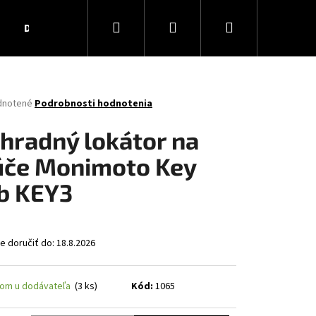
Hľadať
Prihlásenie
Nákupný
Darčekové poukážky
Obchodné podmienky
Ko
košík
rné
dnotené
Podrobnosti hodnotenia
enie
tu
hradný lokátor na
úče Monimoto Key
b KEY3
čiek.
 doručiť do:
18.8.2026
dom u dodávateľa
(3 ks)
Kód:
1065
AR MATT