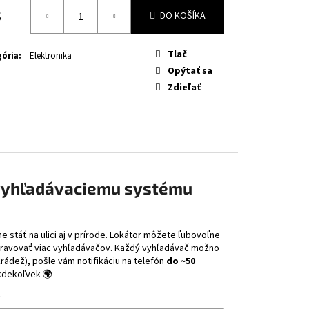
OW FLUO
8
DO KOŠÍKA
otková
Tlač
ória
:
Elektronika
Opýtať sa
Zdieľať
vyhľadávaciemu systému
 stáť na ulici aj v prírode. Lokátor môžete ľubovoľne
 spravovať viac vyhľadávačov. Každý vyhľadávač možno
ádež), pošle vám notifikáciu na telefón
do ~50
 kdekoľvek 🌍
.