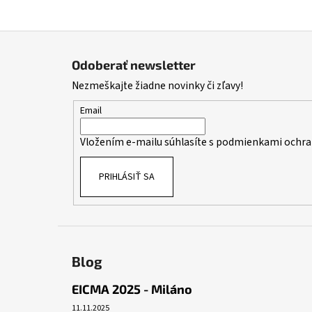
Z
á
Odoberať newsletter
p
Nezmeškajte žiadne novinky či zľavy!
ä
t
Email
i
Vložením e-mailu súhlasíte s
podmienkami ochra
e
PRIHLÁSIŤ SA
Blog
EICMA 2025 - Miláno
11.11.2025