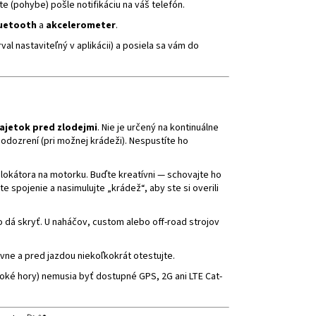
te (pohybe) pošle notifikáciu na váš telefón.
uetooth
a
akcelerometer
.
rval nastaviteľný v aplikácii) a posiela sa vám do
ajetok pred zlodejmi
. Nie je určený na kontinuálne
 podozrení (pri možnej krádeži). Nespustíte ho
o lokátora na motorku. Buďte kreatívni — schovajte ho
 spojenie a nasimulujte „krádež“, aby ste si overili
dá skryť. U naháčov, custom alebo off-road strojov
vne a pred jazdou niekoľkokrát otestujte.
oké hory) nemusia byť dostupné GPS, 2G ani LTE Cat-