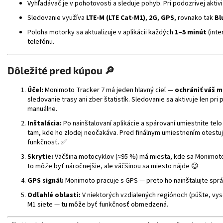
Vyhľadávač je v pohotovosti a sleduje pohyb. Pri podozrivej aktivi
Sledovanie využíva
LTE-M (LTE Cat-M1)
,
2G
,
GPS
, rovnako tak
Bl
Poloha motorky sa aktualizuje v aplikácii každých
1–5 minút
(inte
telefónu.
Dôležité pred kúpou 🔎
Účel:
Monimoto Tracker 7 má jeden hlavný cieľ —
ochrániť váš m
sledovanie trasy ani zber štatistík. Sledovanie sa aktivuje len pri
manuálne.
Inštalácia:
Po nainštalovaní aplikácie a spárovaní umiestnite tel
tam, kde ho zlodej neočakáva. Pred finálnym umiestnením otestujte
funkčnosť. ✅
Skrytie:
Väčšina motocyklov (≈95 %) má miesta, kde sa Monimoto 
to môže byť náročnejšie, ale väčšinou sa miesto nájde 😉
GPS signál:
Monimoto pracuje s GPS — preto ho nainštalujte sprá
Odľahlé oblasti:
V niektorých vzdialených regiónoch (púšte, vys
M1 siete — tu môže byť funkčnosť obmedzená.