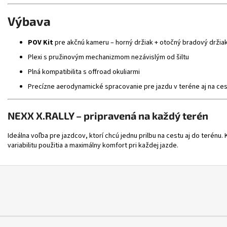
Výbava
POV Kit
pre akčnú kameru – horný držiak + otočný bradový držiak
Plexi s pružinovým mechanizmom nezávislým od šiltu
Plná kompatibilita s offroad okuliarmi
Precízne aerodynamické spracovanie pre jazdu v teréne aj na ce
NEXX X.RALLY – pripravená na každý terén
Ideálna voľba pre jazdcov, ktorí chcú jednu prilbu na cestu aj do terén
variabilitu použitia a maximálny komfort pri každej jazde.