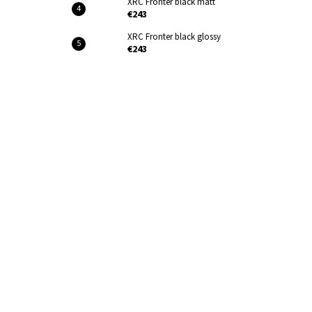
XRC Fronter black matt
€243
XRC Fronter black glossy
€243