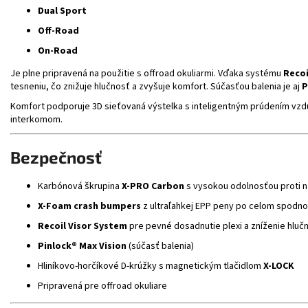
Dual Sport
Off-Road
On-Road
Je plne pripravená na použitie s offroad okuliarmi. Vďaka systému
Recoi
tesneniu, čo znižuje hlučnosť a zvyšuje komfort. Súčasťou balenia je aj
P
Komfort podporuje 3D sieťovaná výstelka s inteligentným prúdením vzd
interkomom.
Bezpečnosť
Karbónová škrupina
X-PRO Carbon
s vysokou odolnosťou proti n
X-Foam crash bumpers
z ultraľahkej EPP peny po celom spodn
Recoil Visor System
pre pevné dosadnutie plexi a zníženie hlučn
Pinlock® Max Vision
(súčasť balenia)
Hliníkovo-horčíkové D-krúžky s magnetickým tlačidlom
X-LOCK
Pripravená pre offroad okuliare