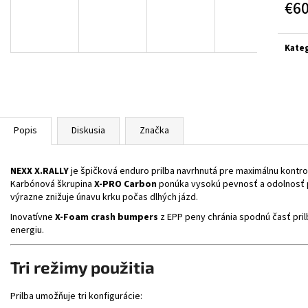
BLACK/GREY/YELL
€6
€314
€364
Jedn
cena:
Kateg
Popis
Diskusia
Značka
NEXX X.RALLY
je špičková enduro prilba navrhnutá pre maximálnu kontrol
Karbónová škrupina
X-PRO Carbon
ponúka vysokú pevnosť a odolnosť pr
výrazne znižuje únavu krku počas dlhých jázd.
Inovatívne
X-Foam crash bumpers
z EPP peny chránia spodnú časť pril
energiu.
Tri režimy použitia
Prilba umožňuje tri konfigurácie: