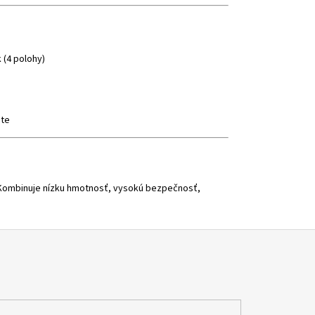
 (4 polohy)
ste
u. Kombinuje nízku hmotnosť, vysokú bezpečnosť,