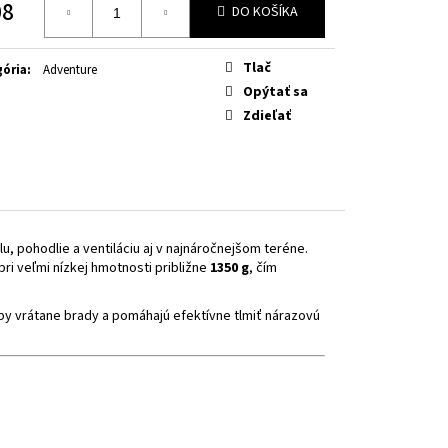
OW FLUO
08
DO KOŠÍKA
otková
Tlač
ória
:
Adventure
Opýtať sa
Zdieľať
u, pohodlie a ventiláciu aj v najnáročnejšom teréne.
i veľmi nízkej hmotnosti približne
1350 g
, čím
by vrátane brady a pomáhajú efektívne tlmiť nárazovú