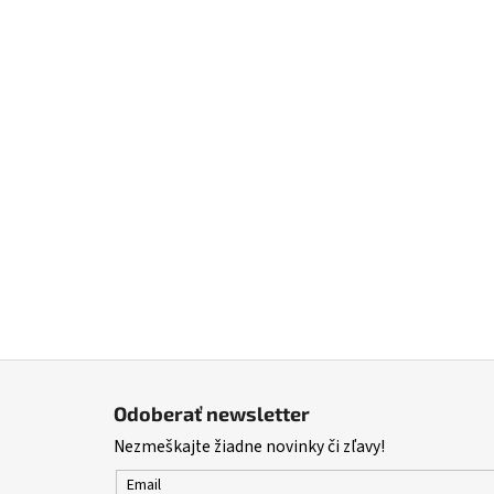
Z
á
Odoberať newsletter
p
Nezmeškajte žiadne novinky či zľavy!
ä
t
Email