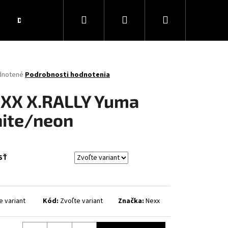
Hľadať
Prihlásenie
Nákupný
Darčekové poukážky
Obchodné podmienky
Ko
košík
rné
dnotené
Podrobnosti hodnotenia
enie
tu
XX X.RALLY Yuma
ite/neon
čiek.
SŤ
e variant
Kód:
Zvoľte variant
Značka:
Nexx
AR MATT