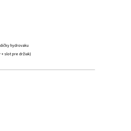
adičky hydrovaku
+ slot pre držiak)