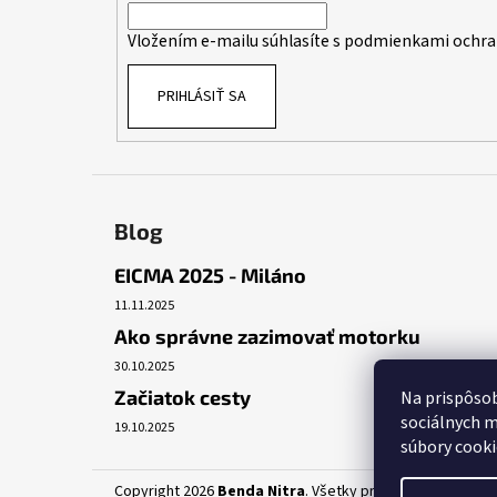
i
Vložením e-mailu súhlasíte s
podmienkami ochra
e
PRIHLÁSIŤ SA
Blog
EICMA 2025 - Miláno
11.11.2025
Ako správne zazimovať motorku
30.10.2025
Začiatok cesty
Na prispôsob
sociálnych m
19.10.2025
súbory cooki
Copyright 2026
Benda Nitra
. Všetky práva vyhradené.
Up