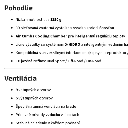
Pohodlie
Nízka hmotnosť cca
1350 g
3D sieťovaná vnútorná výstelka s vysokou priedušnosťou
Air Cumbs Cooling Chamber
pre inteligentnú reguláciu teploty
Lícne výstelky so systémom
X-HIDRO
a inteligentným vedením h
Kompatibilná s univerzálnymi interkomami (kapsy na reproduktory 
Tri jazdné režimy: Dual Sport / Off-Road / On-Road
Ventilácia
9 vstupných otvorov
6 výstupných otvorov
Špeciálna zimná ventilácia na brade
Prídavné prívody vzduchu v lícniciach
Stabilné chladenie v každom podnebí