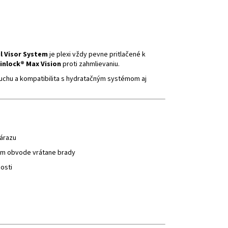
l Visor System
je plexi vždy pevne pritlačené k
inlock® Max Vision
proti zahmlievaniu.
uchu a kompatibilita s hydratačným systémom aj
árazu
om obvode vrátane brady
osti