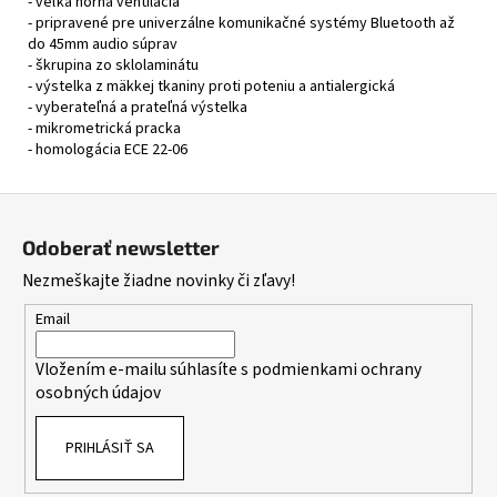
- veľká horná ventilácia
- pripravené pre univerzálne komunikačné systémy Bluetooth až
do 45mm audio súprav
- škrupina zo sklolaminátu
- výstelka z mäkkej tkaniny proti poteniu a antialergická
- vyberateľná a prateľná výstelka
- mikrometrická pracka
- homologácia ECE 22-06
Z
á
Odoberať newsletter
p
Nezmeškajte žiadne novinky či zľavy!
ä
t
Email
i
Vložením e-mailu súhlasíte s
podmienkami ochrany
e
osobných údajov
PRIHLÁSIŤ SA