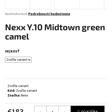
á
j
Priemerné
Neohodnotené
Podrobnosti hodnotenia
s
hodnotenie
produktu
Nexx Y.10 Midtown green
ť
je
?
0,0
camel
z
5
hviezdičiek.
VEĽKOSŤ
HĽADAŤ
O
d
Zvoľte variant
p
Kód:
Zvoľte variant
Značka:
Nexx
o
r
ú
€183
DO KOŠÍKA