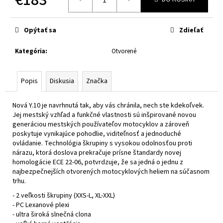
č
a
Jednotková
cena:
m
Opýtať sa
Zdieľať
e
Kategória
:
Otvorené
XRC
FRONTER
BLACK
Popis
Diskusia
Značka
MATT
€243
Nová Y.10 je navrhnutá tak, aby vás chránila, nech ste kdekoľvek.
Jej mestský vzhľad a funkčné vlastnosti sú inšpirované novou
generáciou mestských používateľov motocyklov a zároveň
poskytuje vynikajúce pohodlie, viditeľnosť a jednoduché
ovládanie. Technológia škrupiny s vysokou odolnosťou proti
nárazu, ktorá doslova prekračuje prísne štandardy novej
homologácie ECE 22-06, potvrdzuje, že sa jedná o jednu z
najbezpečnejších otvorených motocyklových heliem na súčasnom
trhu.
- 2 veľkosti škrupiny (XXS-L, XL-XXL)
- PC Lexanové plexi
- ultra široká slnečná clona