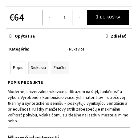
č
a
€64
m
DO KOŠÍKA
e
Jednotková
cena:
Opýtať sa
Zdieľať
CABERG
TRIP
MATT
Kategória
:
Rukavice
BLACK
€314
Popis
Diskusia
Značka
POPIS PRODUKTU
Moderné, univerzálne rukavice s dôrazom na štýl, funkčnosť a
výkon. Vyrobené z kombinácie viacerých materiálov – strečovej
tkaniny a syntetického semišu – poskytujú vynikajúcu ventiláciu a
priedušnosť. Krátky manžetový strih zabezpečuje maximálnu
voľnosť pohybu, vďaka čomu sú ideálne na jazdu v meste aj mimo
neho.
Hlavné vlastnosti