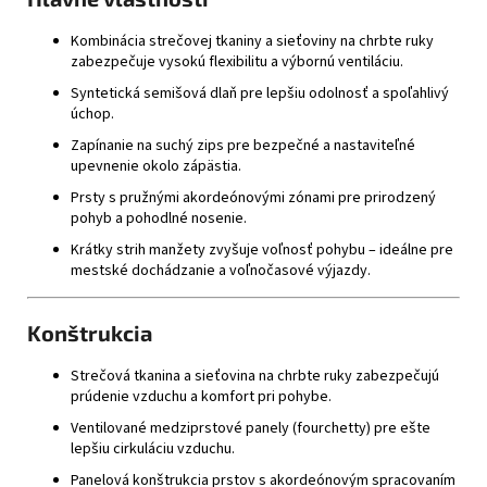
Kombinácia strečovej tkaniny a sieťoviny na chrbte ruky
zabezpečuje vysokú flexibilitu a výbornú ventiláciu.
Syntetická semišová dlaň pre lepšiu odolnosť a spoľahlivý
úchop.
Zapínanie na suchý zips pre bezpečné a nastaviteľné
upevnenie okolo zápästia.
Prsty s pružnými akordeónovými zónami pre prirodzený
pohyb a pohodlné nosenie.
Krátky strih manžety zvyšuje voľnosť pohybu – ideálne pre
mestské dochádzanie a voľnočasové výjazdy.
Konštrukcia
Strečová tkanina a sieťovina na chrbte ruky zabezpečujú
prúdenie vzduchu a komfort pri pohybe.
Ventilované medziprstové panely (fourchetty) pre ešte
lepšiu cirkuláciu vzduchu.
Panelová konštrukcia prstov s akordeónovým spracovaním