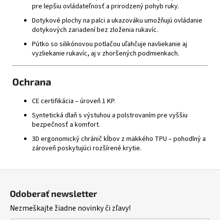
pre lepšiu ovládateľnosť a prirodzený pohyb ruky.
Dotykové plochy na palci a ukazováku umožňujú ovládanie
dotykových zariadení bez zloženia rukavíc.
Pútko so silikónovou potlačou uľahčuje navliekanie aj
vyzliekanie rukavíc, aj v zhoršených podmienkach.
Ochrana
CE certifikácia – úroveň 1 KP.
Syntetická dlaň s výstuhou a polstrovaním pre vyššiu
bezpečnosť a komfort.
3D ergonomický chránič kĺbov z mäkkého TPU – pohodlný a
zároveň poskytujúci rozšírené krytie.
Z
á
Odoberať newsletter
p
Nezmeškajte žiadne novinky či zľavy!
ä