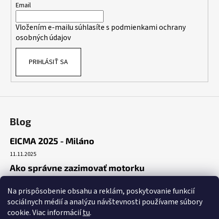
t
Email
i
Vložením e-mailu súhlasíte s
podmienkami ochrany
e
osobných údajov
PRIHLÁSIŤ SA
Blog
EICMA 2025 - Miláno
11.11.2025
Ako správne zazimovať motorku
30.10.2025
Na prispôsobenie obsahu a reklám, poskytovanie funkcií
Začiatok cesty
sociálnych médií a analýzu návštevnosti používame súbory
19.10.2025
cookie. Viac informácií
tu
.