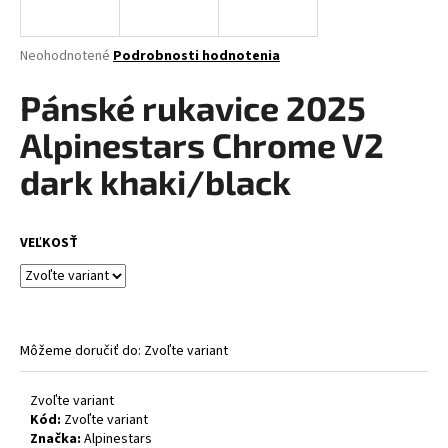
á
j
Priemerné
Neohodnotené
Podrobnosti hodnotenia
s
hodnotenie
produktu
Pánské rukavice 2025
ť
je
?
0,0
Alpinestars Chrome V2
z
5
dark khaki/black
hviezdičiek.
HĽADAŤ
VEĽKOSŤ
O
d
Môžeme doručiť do:
Zvoľte variant
p
o
Zvoľte variant
r
Kód:
Zvoľte variant
ú
Značka:
Alpinestars