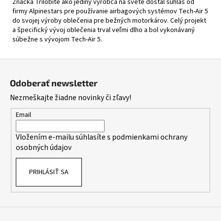
Značka Trilobite ako jediný výrobca na svete dostal súhlas od
firmy Alpinestars pre používanie airbagových systémov Tech-Air 5
do svojej výroby oblečenia pre bežných motorkárov. Celý projekt
a špecifický vývoj oblečenia trval veľmi dlho a bol vykonávaný
súbežne s vývojom Tech-Air 5.
Z
á
Odoberať newsletter
p
Nezmeškajte žiadne novinky či zľavy!
ä
t
Email
i
Vložením e-mailu súhlasíte s
podmienkami ochrany
e
osobných údajov
PRIHLÁSIŤ SA