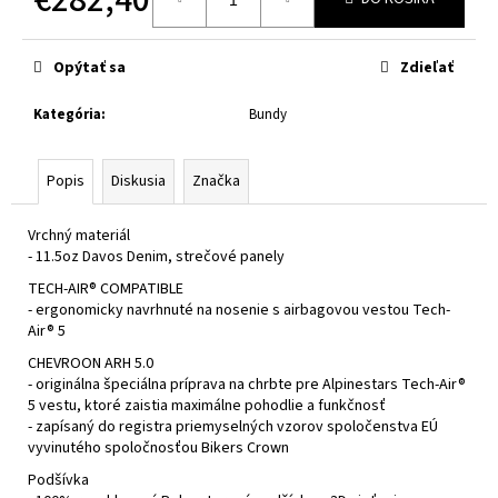
č
a
Jednotková
cena:
m
Opýtať sa
Zdieľať
e
Kategória
:
Bundy
CABERG
TRIP
WHITE
Popis
Diskusia
Značka
€314
Vrchný materiál
- 11.5oz Davos Denim, strečové panely
TECH-AIR® COMPATIBLE
- ergonomicky navrhnuté na nosenie s airbagovou vestou Tech-
Air® 5
CHEVROON ARH 5.0
- originálna špeciálna príprava na chrbte pre Alpinestars Tech-Air®
5 vestu, ktoré zaistia maximálne pohodlie a funkčnosť
- zapísaný do registra priemyselných vzorov spoločenstva EÚ
vyvinutého spoločnosťou Bikers Crown
Podšívka