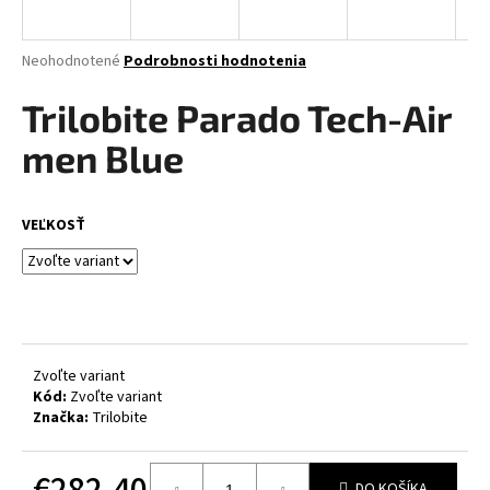
á
j
Priemerné
Neohodnotené
Podrobnosti hodnotenia
s
hodnotenie
produktu
Trilobite Parado Tech-Air
ť
je
?
0,0
men Blue
z
5
hviezdičiek.
VEĽKOSŤ
HĽADAŤ
O
d
Zvoľte variant
p
Kód:
Zvoľte variant
Značka:
Trilobite
o
r
ú
€282,40
DO KOŠÍKA