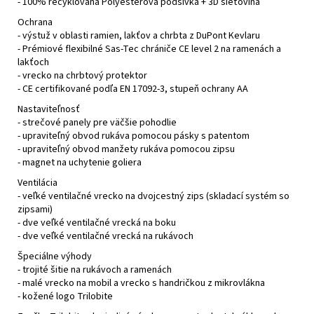
- 100% recyklovaná Polyesterová podšívka + 3D sieťovina
Ochrana
- výstuž v oblasti ramien, lakťov a chrbta z DuPont Kevlaru
- Prémiové flexibilné Sas-Tec chrániče CE level 2 na ramenách a
lakťoch
- vrecko na chrbtový protektor
- CE certifikované podľa EN 17092-3, stupeň ochrany AA
Nastaviteľnosť
- strečové panely pre väčšie pohodlie
- upraviteľný obvod rukáva pomocou pásky s patentom
- upraviteľný obvod manžety rukáva pomocou zipsu
- magnet na uchytenie goliera
Ventilácia
- veľké ventilačné vrecko na dvojcestný zips (skladací systém so
zipsami)
- dve veľké ventilačné vrecká na boku
- dve veľké ventilačné vrecká na rukávoch
Špeciálne výhody
- trojité šitie na rukávoch a ramenách
- malé vrecko na mobil a vrecko s handričkou z mikrovlákna
- kožené logo Trilobite