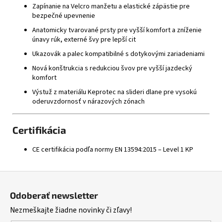
Zapínanie na Velcro manžetu a elastické zápästie pre
bezpečné upevnenie
Anatomicky tvarované prsty pre vyšší komfort a zníženie
únavy rúk, externé švy pre lepší cit
Ukazovák a palec kompatibilné s dotykovými zariadeniami
Nová konštrukcia s redukciou švov pre vyšší jazdecký
komfort
Výstuž z materiálu Keprotec na slideri dlane pre vysokú
oderuvzdornosť v nárazových zónach
Certifikácia
CE certifikácia podľa normy EN 13594:2015 – Level 1 KP
Z
á
Odoberať newsletter
p
Nezmeškajte žiadne novinky či zľavy!
ä