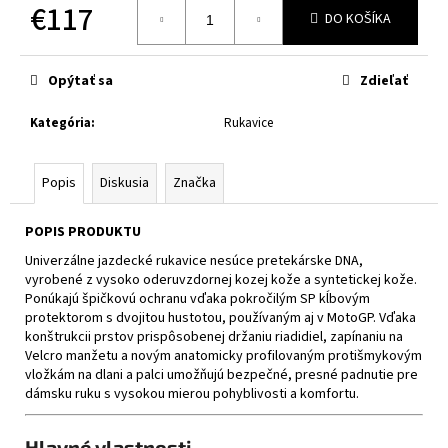
č
€117
DO KOŠÍKA
a
Jednotková
m
cena:
e
Opýtať sa
Zdieľať
Kategória
:
Rukavice
CABERG
TRIP
MATT
BLACK
Popis
Diskusia
Značka
€314
POPIS PRODUKTU
Univerzálne jazdecké rukavice nesúce pretekárske DNA,
vyrobené z vysoko oderuvzdornej kozej kože a syntetickej kože.
Ponúkajú špičkovú ochranu vďaka pokročilým SP kĺbovým
protektorom s dvojitou hustotou, používaným aj v MotoGP. Vďaka
konštrukcii prstov prispôsobenej držaniu riadidiel, zapínaniu na
Velcro manžetu a novým anatomicky profilovaným protišmykovým
vložkám na dlani a palci umožňujú bezpečné, presné padnutie pre
dámsku ruku s vysokou mierou pohyblivosti a komfortu.
Hlavné vlastnosti