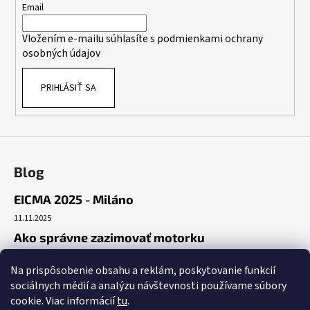
t
Email
i
Vložením e-mailu súhlasíte s
podmienkami ochrany
e
osobných údajov
PRIHLÁSIŤ SA
Blog
EICMA 2025 - Miláno
11.11.2025
Ako správne zazimovať motorku
30.10.2025
Na prispôsobenie obsahu a reklám, poskytovanie funkcií
Začiatok cesty
sociálnych médií a analýzu návštevnosti používame súbory
19.10.2025
cookie. Viac informácií
tu
.