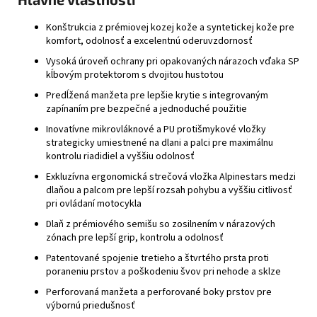
Konštrukcia z prémiovej kozej kože a syntetickej kože pre
komfort, odolnosť a excelentnú oderuvzdornosť
Vysoká úroveň ochrany pri opakovaných nárazoch vďaka SP
kĺbovým protektorom s dvojitou hustotou
Predĺžená manžeta pre lepšie krytie s integrovaným
zapínaním pre bezpečné a jednoduché použitie
Inovatívne mikrovláknové a PU protišmykové vložky
strategicky umiestnené na dlani a palci pre maximálnu
kontrolu riadidiel a vyššiu odolnosť
Exkluzívna ergonomická strečová vložka Alpinestars medzi
dlaňou a palcom pre lepší rozsah pohybu a vyššiu citlivosť
pri ovládaní motocykla
Dlaň z prémiového semišu so zosilnením v nárazových
zónach pre lepší grip, kontrolu a odolnosť
Patentované spojenie tretieho a štvrtého prsta proti
poraneniu prstov a poškodeniu švov pri nehode a sklze
Perforovaná manžeta a perforované boky prstov pre
výbornú priedušnosť