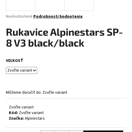
á
j
Priemerné
Neohodnotené
Podrobnosti hodnotenia
s
hodnotenie
produktu
Rukavice Alpinestars SP-
ť
je
?
0,0
8 V3 black/black
z
5
hviezdičiek.
VEĽKOSŤ
HĽADAŤ
Môžeme doručiť do:
Zvoľte variant
O
d
p
Zvoľte variant
Kód:
Zvoľte variant
o
Značka:
Alpinestars
r
ú