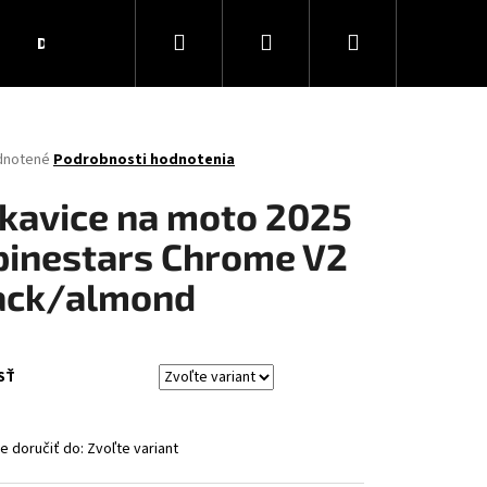
Hľadať
Prihlásenie
Nákupný
Darčekové poukážky
Obchodné podmienky
Ko
košík
rné
dnotené
Podrobnosti hodnotenia
enie
tu
kavice na moto 2025
pinestars Chrome V2
ack/almond
čiek.
SŤ
 doručiť do:
Zvoľte variant
AR MATT