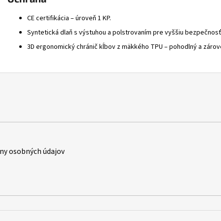
CE certifikácia – úroveň 1 KP.
Syntetická dlaň s výstuhou a polstrovaním pre vyššiu bezpečnosť
3D ergonomický chránič kĺbov z mäkkého TPU – pohodlný a zároveň
ny osobných údajov