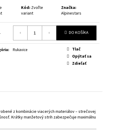
OW FLUO
e
Kód:
Zvoľte
Značka:
nt
variant
Alpinestars
4
DO KOŠÍKA
otková
Tlač
ória
:
Rukavice
Opýtať sa
Zdieľať
yrobené z kombinácie viacerých materiálov – strečovej
dušnosť. Krátky manžetový strih zabezpečuje maximálnu