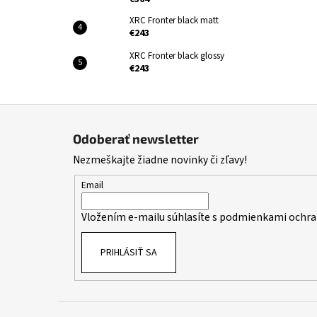
XRC Fronter black matt
€243
XRC Fronter black glossy
€243
Z
á
Odoberať newsletter
p
Nezmeškajte žiadne novinky či zľavy!
ä
t
Email
i
Vložením e-mailu súhlasíte s
podmienkami ochra
e
PRIHLÁSIŤ SA