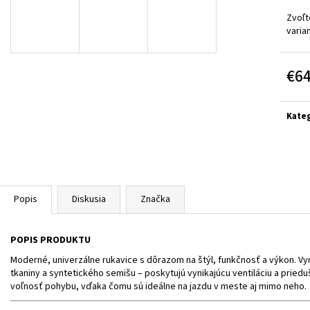
BLACK/GREY/YELL
€314
Zvoľt
€364
varia
€6
Jedn
cena:
Kateg
Popis
Diskusia
Značka
POPIS PRODUKTU
Moderné, univerzálne rukavice s dôrazom na štýl, funkčnosť a výkon. V
tkaniny a syntetického semišu – poskytujú vynikajúcu ventiláciu a prie
voľnosť pohybu, vďaka čomu sú ideálne na jazdu v meste aj mimo neho.