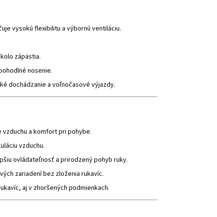
e vysokú flexibilitu a výbornú ventiláciu.
kolo zápästia.
pohodlné nosenie.
ské dochádzanie a voľnočasové výjazdy.
e vzduchu a komfort pri pohybe.
kuláciu vzduchu.
šiu ovládateľnosť a prirodzený pohyb ruky.
ých zariadení bez zloženia rukavíc.
 rukavíc, aj v zhoršených podmienkach.