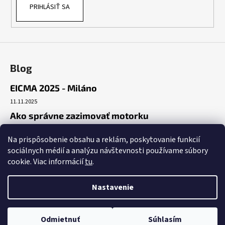
PRIHLÁSIŤ SA
Blog
EICMA 2025 - Miláno
11.11.2025
Ako správne zazimovať motorku
30.10.2025
Na prispôsobenie obsahu a reklám, poskytovanie funkcií
Začiatok cesty
sociálnych médií a analýzu návštevnosti používame súbory
19.10.2025
cookie. Viac informácií
tu
.
Nastavenie
Vytvoril Shoptet
Copyright 2026
Benda Nitra
. Všetky práva vyhradené.
Upraviť
Odmietnuť
Súhlasím
nastavenie cookies