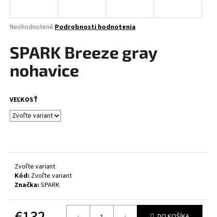
á
j
Priemerné
Neohodnotené
Podrobnosti hodnotenia
s
hodnotenie
produktu
SPARK Breeze gray
ť
je
?
0,0
nohavice
z
5
hviezdičiek.
VEĽKOSŤ
HĽADAŤ
O
d
Zvoľte variant
p
Kód:
Zvoľte variant
Značka:
SPARK
o
r
ú
€132
DO KOŠÍKA