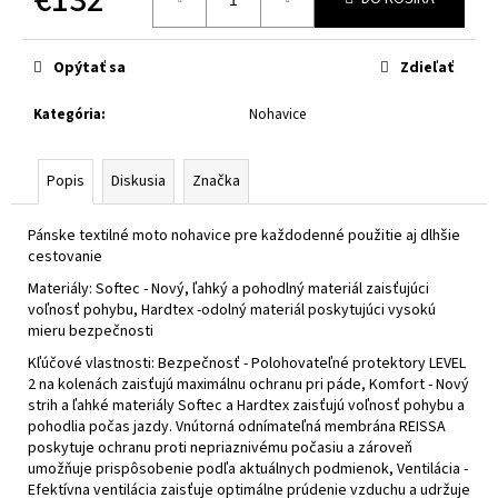
č
a
Jednotková
cena:
m
Opýtať sa
Zdieľať
e
Kategória
:
Nohavice
CABERG
TRIP
WHITE
Popis
Diskusia
Značka
€314
Pánske textilné moto nohavice pre každodenné použitie aj dlhšie
cestovanie
Materiály: Softec - Nový, ľahký a pohodlný materiál zaisťujúci
voľnosť pohybu, Hardtex -odolný materiál poskytujúci vysokú
mieru bezpečnosti
Kľúčové vlastnosti: Bezpečnosť - Polohovateľné protektory LEVEL
2 na kolenách zaisťujú maximálnu ochranu pri páde, Komfort - Nový
strih a ľahké materiály Softec a Hardtex zaisťujú voľnosť pohybu a
pohodlia počas jazdy. Vnútorná odnímateľná membrána REISSA
poskytuje ochranu proti nepriaznivému počasiu a zároveň
umožňuje prispôsobenie podľa aktuálnych podmienok, Ventilácia -
Efektívna ventilácia zaisťuje optimálne prúdenie vzduchu a udržuje