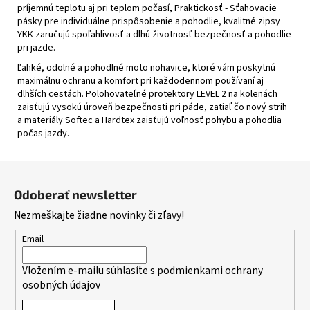
príjemnú teplotu aj pri teplom počasí, Praktickosť - Sťahovacie
pásky pre individuálne prispôsobenie a pohodlie, kvalitné zipsy
YKK zaručujú spoľahlivosť a dlhú životnosť bezpečnosť a pohodlie
pri jazde.
Ľahké, odolné a pohodlné moto nohavice, ktoré vám poskytnú
maximálnu ochranu a komfort pri každodennom používaní aj
dlhších cestách. Polohovateľné protektory LEVEL 2 na kolenách
zaisťujú vysokú úroveň bezpečnosti pri páde, zatiaľ čo nový strih
a materiály Softec a Hardtex zaisťujú voľnosť pohybu a pohodlia
počas jazdy.
Z
á
Odoberať newsletter
p
Nezmeškajte žiadne novinky či zľavy!
ä
t
Email
i
Vložením e-mailu súhlasíte s
podmienkami ochrany
e
osobných údajov