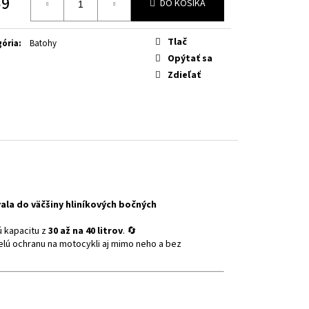
59
OW FLUO
DO KOŠÍKA
otková
Tlač
ória
:
Batohy
Opýtať sa
Zdieľať
ala do väčšiny hliníkových bočných
 kapacitu z
30 až na 40 litrov
. 🔄
velú ochranu na motocykli aj mimo neho a bez