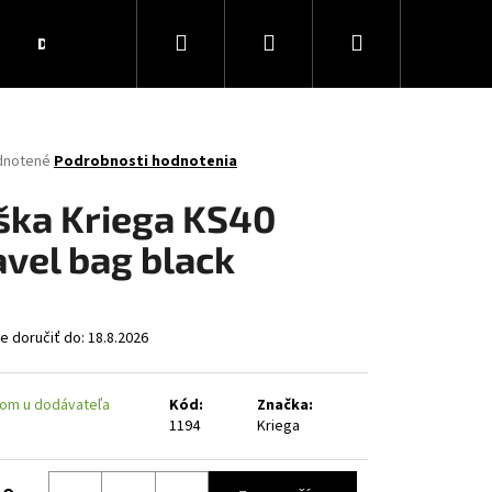
Hľadať
Prihlásenie
Nákupný
Darčekové poukážky
Obchodné podmienky
Ko
košík
rné
dnotené
Podrobnosti hodnotenia
enie
tu
ška Kriega KS40
avel bag black
čiek.
 doručiť do:
18.8.2026
om u dodávateľa
Kód:
Značka:
1194
Kriega
AR MATT