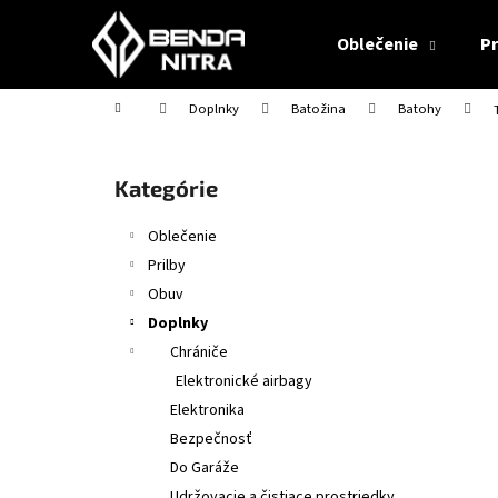
K
Prejsť
na
o
Oblečenie
Pr
obsah
Späť
Späť
š
do
do
í
Domov
Doplnky
Batožina
Batohy
obchodu
obchodu
k
B
o
Preskočiť
Kategórie
č
kategórie
n
Oblečenie
ý
Prilby
p
Obuv
a
Doplnky
n
Chrániče
e
Elektronické airbagy
l
Elektronika
Bezpečnosť
Do Garáže
CABERG TRIP MATT BLACK
Udržovacie a čistiace prostriedky