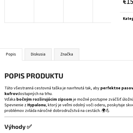
€1
BLACK/GREY/YELL
€314
Jedn
€364
cena:
Kateg
Popis
Diskusia
Značka
POPIS PRODUKTU
Táto všestranná cestovná taška je navrhnutá tak, aby
perfektne pasov
kufrov
dostupných na trhu.
Vďaka
bočným rozširujúcim zipsom
je možné postupne zväčšiť úložnú
Spevnenie z
Hypalonu
, ktorý je veľmi odolný voči oderu, poskytuje sk
problémov zvláda náročné dobrodružstvá na cestách. 🌍💪
Výhody ✅