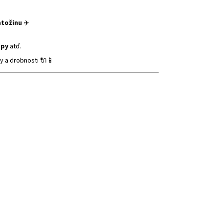
atožinu
✈️
apy
atď.
y a drobnosti 🔌📱