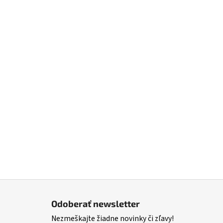
Z
á
Odoberať newsletter
p
Nezmeškajte žiadne novinky či zľavy!