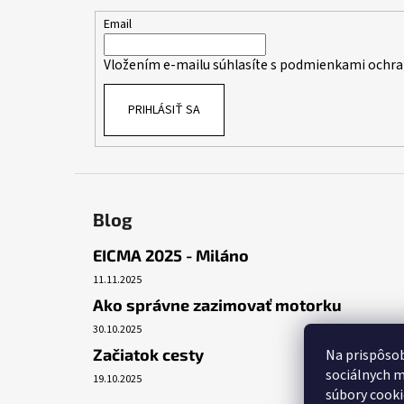
ä
t
Email
i
Vložením e-mailu súhlasíte s
podmienkami ochra
e
PRIHLÁSIŤ SA
Blog
EICMA 2025 - Miláno
11.11.2025
Ako správne zazimovať motorku
30.10.2025
Začiatok cesty
Na prispôsob
sociálnych m
19.10.2025
súbory cooki