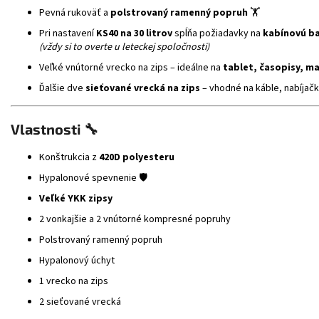
Pevná rukoväť a
polstrovaný ramenný popruh
🏋️
Pri nastavení
KS40 na 30 litrov
spĺňa požiadavky na
kabínovú b
(vždy si to overte u leteckej spoločnosti)
Veľké vnútorné vrecko na zips – ideálne na
tablet, časopisy, m
Ďalšie dve
sieťované vrecká na zips
– vhodné na káble, nabíjačk
Vlastnosti 🔧
Konštrukcia z
420D polyesteru
Hypalonové spevnenie 🛡️
Veľké YKK zipsy
2 vonkajšie a 2 vnútorné kompresné popruhy
Polstrovaný ramenný popruh
Hypalonový úchyt
1 vrecko na zips
2 sieťované vrecká