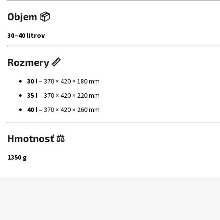
Objem 📦
30–40 litrov
Rozmery 📏
30 l
– 370 × 420 × 180 mm
35 l
– 370 × 420 × 220 mm
40 l
– 370 × 420 × 260 mm
Hmotnosť ⚖️
1350 g