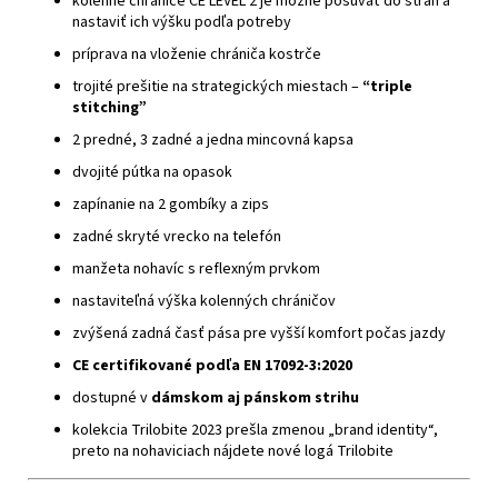
kolenné chrániče CE LEVEL 2 je možné posúvať do strán a
nastaviť ich výšku podľa potreby
príprava na vloženie chrániča kostrče
trojité prešitie na strategických miestach –
“triple
stitching”
2 predné, 3 zadné a jedna mincovná kapsa
dvojité pútka na opasok
zapínanie na 2 gombíky a zips
zadné skryté vrecko na telefón
manžeta nohavíc s reflexným prvkom
nastaviteľná výška kolenných chráničov
zvýšená zadná časť pása pre vyšší komfort počas jazdy
CE certifikované podľa EN 17092-3:2020
dostupné v
dámskom aj pánskom strihu
kolekcia Trilobite 2023 prešla zmenou „brand identity“,
preto na nohaviciach nájdete nové logá Trilobite