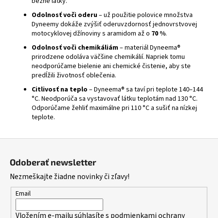
bežné látky.
Odolnosť voči oderu
– už použitie polovice množstva
Dyneemy dokáže zvýšiť oderuvzdornosť jednovrstvovej
motocyklovej džínoviny s aramidom až o
70 %
.
Odolnosť voči chemikáliám
– materiál Dyneema®
prirodzene odoláva väčšine chemikálií. Napriek tomu
neodporúčame bielenie ani chemické čistenie, aby ste
predĺžili životnosť oblečenia.
Citlivosť na teplo
– Dyneema® sa taví pri teplote 140–144
°C. Neodporúča sa vystavovať látku teplotám nad 130 °C.
Odporúčame žehliť maximálne pri 110 °C a sušiť na nízkej
teplote.
Z
á
Odoberať newsletter
p
Nezmeškajte žiadne novinky či zľavy!
ä
t
Email
i
Vložením e-mailu súhlasíte s
podmienkami ochrany