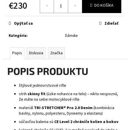
č
€230
DO KOŠÍKA
a
Jednotková
m
cena:
e
Opýtať sa
Zdieľať
Kategória
:
Dámske
XRC
FRONTER
BLACK
GLOSSY
Popis
Diskusia
Značka
€243
POPIS PRODUKTU
štýlové jednovrstvové rifle
strih
skinny fit
(úzke nohavice na telo) – nikto nespozná,
že máte na sebe motocyklové rifle
materiál
TRI-STRETCHER® Pro 2.0 Denim
(kombinácia
bavlny, nylonu, polyesteru, Dyneemy a elastanu)
súčasťou balenia sú
CE Level 2 chrániče kolien a bokov