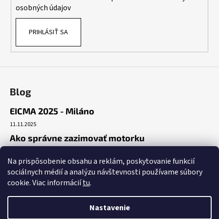
e
osobných údajov
PRIHLÁSIŤ SA
Blog
EICMA 2025 - Miláno
11.11.2025
Ako správne zazimovať motorku
30.10.2025
Na prispôsobenie obsahu a reklám, poskytovanie funkcií
Začiatok cesty
sociálnych médií a analýzu návštevnosti používame súbory
19.10.2025
cookie. Viac informácií
tu
.
Nastavenie
Vytvoril Shoptet