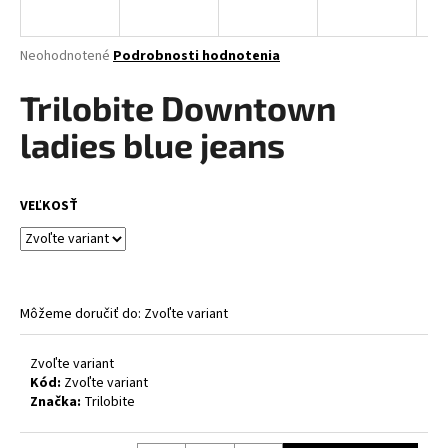
á
j
Priemerné
Neohodnotené
Podrobnosti hodnotenia
s
hodnotenie
produktu
Trilobite Downtown
ť
je
?
0,0
ladies blue jeans
z
5
hviezdičiek.
VEĽKOSŤ
HĽADAŤ
Môžeme doručiť do:
Zvoľte variant
O
d
p
Zvoľte variant
Kód:
Zvoľte variant
o
Značka:
Trilobite
r
ú