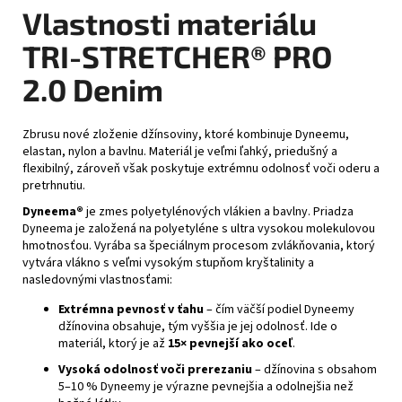
Vlastnosti materiálu
TRI-STRETCHER® PRO
2.0 Denim
Zbrusu nové zloženie džínsoviny, ktoré kombinuje Dyneemu,
elastan, nylon a bavlnu. Materiál je veľmi ľahký, priedušný a
flexibilný, zároveň však poskytuje extrémnu odolnosť voči oderu a
pretrhnutiu.
Dyneema®
je zmes polyetylénových vlákien a bavlny. Priadza
Dyneema je založená na polyetyléne s ultra vysokou molekulovou
hmotnosťou. Vyrába sa špeciálnym procesom zvlákňovania, ktorý
vytvára vlákno s veľmi vysokým stupňom kryštalinity a
nasledovnými vlastnosťami:
Extrémna pevnosť v ťahu
– čím väčší podiel Dyneemy
džínovina obsahuje, tým vyššia je jej odolnosť. Ide o
materiál, ktorý je až
15× pevnejší ako oceľ
.
Vysoká odolnosť voči prerezaniu
– džínovina s obsahom
5–10 % Dyneemy je výrazne pevnejšia a odolnejšia než