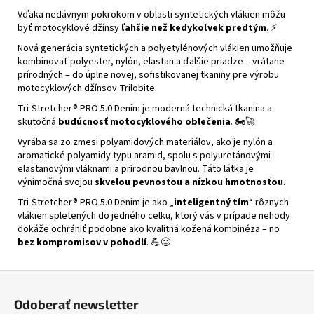
Vďaka nedávnym pokrokom v oblasti syntetických vlákien môžu
byť motocyklové džínsy
ľahšie než kedykoľvek predtým
. ⚡
Nová generácia syntetických a polyetylénových vlákien umožňuje
kombinovať polyester, nylón, elastan a ďalšie priadze – vrátane
prírodných – do úplne novej, sofistikovanej tkaniny pre výrobu
motocyklových džínsov Trilobite.
Tri-Stretcher® PRO 5.0 Denim je moderná technická tkanina a
skutočná
budúcnosť motocyklového oblečenia
. 🏍️🚀
Vyrába sa zo zmesi polyamidových materiálov, ako je nylón a
aromatické polyamidy typu aramid, spolu s polyuretánovými
elastanovými vláknami a prírodnou bavlnou. Táto látka je
výnimočná svojou
skvelou pevnosťou a nízkou hmotnosťou
.
Tri-Stretcher® PRO 5.0 Denim je ako „
inteligentný tím
“ rôznych
vlákien spletených do jedného celku, ktorý vás v prípade nehody
dokáže ochrániť podobne ako kvalitná kožená kombinéza – no
bez kompromisov v pohodlí
. 💪😌
Z
á
Odoberať newsletter