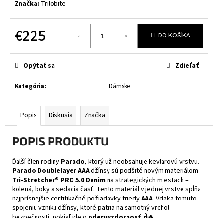
č
Značka:
Trilobite
a
m
€225
e
DO KOŠÍKA
Jednotková
cena:
CABERG
Opýtať sa
Zdieľať
TRIP
MATT
BLACK
Kategória
:
Dámske
€314
Popis
Diskusia
Značka
POPIS PRODUKTU
Ďalší člen rodiny
Parado
, ktorý už neobsahuje kevlarovú vrstvu.
Parado Doublelayer AAA
džínsy sú podšité novým materiálom
Tri-Stretcher® PRO 5.0 Denim
na strategických miestach –
kolená, boky a sedacia časť. Tento materiál v jednej vrstve spĺňa
najprísnejšie certifikačné požiadavky triedy
AAA
. Vďaka tomuto
spojeniu vznikli džínsy, ktoré patria na samotný vrchol
bezpečnosti, pokiaľ ide o
oderuvzdornosť
. 🔒🔥