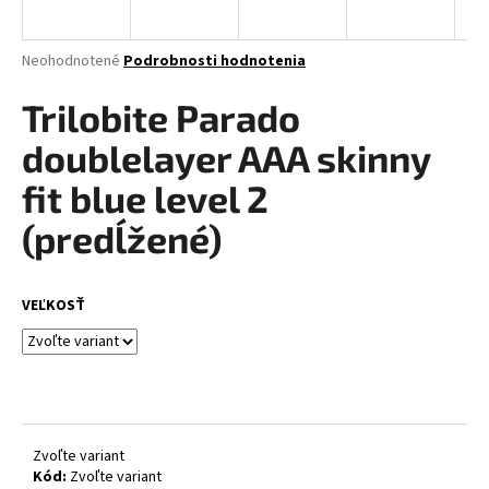
á
j
Priemerné
Neohodnotené
Podrobnosti hodnotenia
s
hodnotenie
produktu
Trilobite Parado
ť
je
?
0,0
doublelayer AAA skinny
z
5
fit blue level 2
hviezdičiek.
(predĺžené)
HĽADAŤ
VEĽKOSŤ
O
d
p
o
r
Zvoľte variant
ú
Kód:
Zvoľte variant