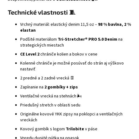
Technické vlastnosti 🧵
Vrchný materiál: elastický denim 11,5 oz –
98 % bavlna, 2 %
elastan
Podšité materiálom
Tri-Stretcher® PRO 5.0 Denim
na
strategických miestach
CE Level 2
chrániče kolien a bokov v cene
Kolenné chrániče je možné posúvať do strán aj výškovo
nastaviť
2 predné a 2 zadné vrecká 👖
Zapínanie na
2 gombíky + zips
Ventilačné vrecká na stehnách 🌬️
Priedušný stretch v oblasti sedu
Originálne kovové YKK zipsy na poklopci a ventilačných
vreckách
Kovový gombík s logom
Trilobite
v páse
Vpredu dvojité pútka na opasok