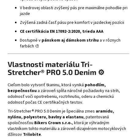
V bedrovej oblasti zvýšený pás pre maximálne pohodlie pri
jazde
Zvýšená zadná časť pásu pre komfort v jazdeckej pozícii
CE certifikácia EN 17092-2:2020, trieda AAA
Dostupné v
pánskom aj dámskom strihu
a v rôznych
farbách 🎨
Vlastnosti materiálu Tri-
Stretcher® PRO 5.0 Denim ⚙️
Cieľom bolo vytvoriť tkaninu, ktorá vyniká
pohodlím,
bezpečnosťou
a zároveň spĺňa náročné požiadavky na strih,
odolnosť voči opotrebeniu, roztrhnutiu, oderu a chemickú
odolnosť počas CE certifikačných testov.
Tri-Stretcher® PRO 5.0 Denim je špeciálna zmes
aramidu,
nylónu, polyesteru, bavlny a elastanu
, patentovaná
spoločnosťou
Bikers Crown s.r.o.
, ktorá je výhradným
vlastníkom tohto materiálu a zároveň dizajnérom motocyklových
džínsov
Trilobite
.