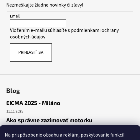
p
Nezmeškajte žiadne novinky či zľavy!
ä
t
Email
i
Vložením e-mailu súhlasíte s
podmienkami ochrany
e
osobných údajov
PRIHLÁSIŤ SA
Blog
EICMA 2025 - Miláno
11.11.2025
Ako správne zazimovať motorku
30.10.2025
Na prispôsobenie obsahu a reklám, poskytovanie funkcií
Začiatok cesty