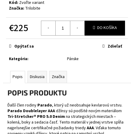
č
Kód:
Zvoľte variant
a
Značka:
Trilobite
m
e
€225
DO KOŠÍKA
Jednotková
CABERG
cena:
TRIP
Opýtať sa
Zdieľať
MATT
BLACK
Kategória
:
Pánske
€314
Popis
Diskusia
Značka
POPIS PRODUKTU
Ďalší člen rodiny
Parado
, ktorý už neobsahuje kevlarovú vrstvu.
Parado Doublelayer AAA
džínsy sú podšité novým materiálom
Tri-Stretcher® PRO 5.0 Denim
na strategických miestach –
kolená, boky a sedacia časť. Tento materiál v jednej vrstve spĺňa
najprísnejšie certifikačné požiadavky triedy
AAA
. Vďaka tomuto
spojeniu vznikli džínsy, ktoré patria na samotný vrchol