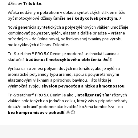
džínsov
Trilobite
.
Vďaka nedávnym pokrokom v oblasti syntetických vlákien môžu
byť motocyklové džínsy
ľahšie než kedykoľvek predtým
. ⚡
Nová generácia syntetických a polyetylénových vlákien umožňuje
kombinovať polyester, nylón, elastan a ďalšie priadze – vrátane
prírodných – do úplne novej, sofistikovanej tkaniny pre výrobu
motocyklových džínsov Trilobite.
Tri-Stretcher® PRO 5.0 Denim je moderná technická tkanina a
skutočná
budúcnosť motocyklového oblečenia
. 🏍️🚀
Vyrába sa zo zmesi polyamidových materiálov, ako je nylón a
aromatické polyamidy typu aramid, spolu s polyuretánovými
elastanovými vláknami a prírodnou bavlnou. Táto látka je
výnimočná svojou
skvelou pevnosťou a nízkou hmotnosťou
.
Tri-Stretcher® PRO 5.0 Denim je ako „
inteligentný tím
“ rôznych
vlákien spletených do jedného celku, ktorý vás v prípade nehody
dokáže ochrániť podobne ako kvalitná kožená kombinéza – no
bez kompromisov v pohodlí
. 💪😌
Z
á