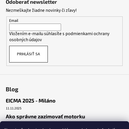
Odoberať newsletter
p
Nezmeškajte žiadne novinky či zľavy!
ä
t
Email
i
Vložením e-mailu súhlasíte s
podmienkami ochrany
e
osobných údajov
PRIHLÁSIŤ SA
Blog
EICMA 2025 - Miláno
11.11.2025
Ako správne zazimovať motorku
30.10.2025