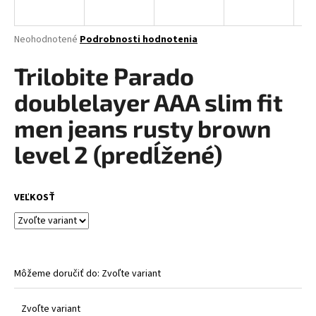
á
j
Priemerné
Neohodnotené
Podrobnosti hodnotenia
s
hodnotenie
produktu
Trilobite Parado
ť
je
?
0,0
doublelayer AAA slim fit
z
5
men jeans rusty brown
hviezdičiek.
level 2 (predĺžené)
HĽADAŤ
VEĽKOSŤ
O
d
p
o
Môžeme doručiť do:
Zvoľte variant
r
ú
Zvoľte variant