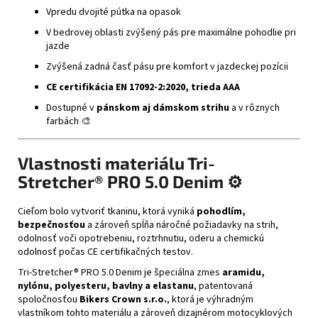
Vpredu dvojité pútka na opasok
V bedrovej oblasti zvýšený pás pre maximálne pohodlie pri
jazde
Zvýšená zadná časť pásu pre komfort v jazdeckej pozícii
CE certifikácia EN 17092-2:2020, trieda AAA
Dostupné v
pánskom aj dámskom strihu
a v rôznych
farbách 🎨
Vlastnosti materiálu Tri-
Stretcher® PRO 5.0 Denim ⚙️
Cieľom bolo vytvoriť tkaninu, ktorá vyniká
pohodlím,
bezpečnosťou
a zároveň spĺňa náročné požiadavky na strih,
odolnosť voči opotrebeniu, roztrhnutiu, oderu a chemickú
odolnosť počas CE certifikačných testov.
Tri-Stretcher® PRO 5.0 Denim je špeciálna zmes
aramidu,
nylónu, polyesteru, bavlny a elastanu
, patentovaná
spoločnosťou
Bikers Crown s.r.o.
, ktorá je výhradným
vlastníkom tohto materiálu a zároveň dizajnérom motocyklových