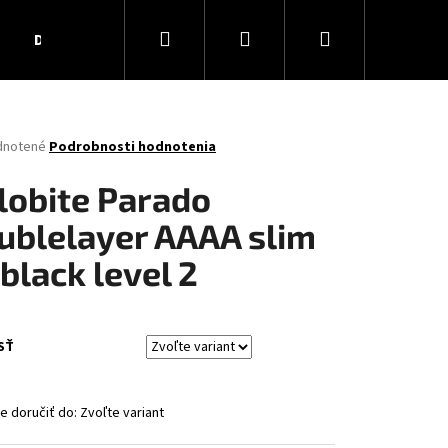
Hľadať
Prihlásenie
Nákupný
Darčekové poukážky
Obchodné podmienky
Ko
košík
rné
dnotené
Podrobnosti hodnotenia
enie
tu
ilobite Parado
ublelayer AAAA slim
 black level 2
čiek.
SŤ
 doručiť do:
Zvoľte variant
AR MATT