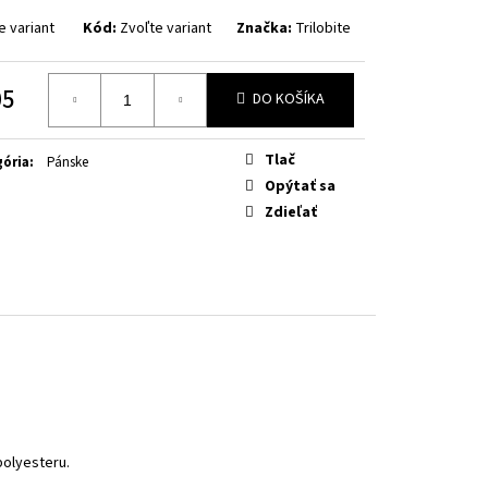
OW FLUO
e variant
Kód:
Zvoľte variant
Značka:
Trilobite
05
DO KOŠÍKA
otková
Tlač
ória
:
Pánske
Opýtať sa
Zdieľať
polyesteru.