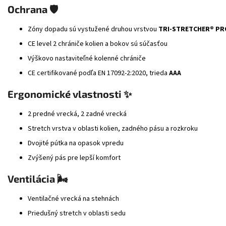
Ochrana 🛡️
Zóny dopadu sú vystužené druhou vrstvou
TRI-STRETCHER® PRO
CE level 2 chrániče kolien a bokov sú súčasťou
Výškovo nastaviteľné kolenné chrániče
CE certifikované podľa EN 17092-2:2020, trieda
AAA
Ergonomické vlastnosti ✨
2 predné vrecká, 2 zadné vrecká
Stretch vrstva v oblasti kolien, zadného pásu a rozkroku
Dvojité pútka na opasok vpredu
Zvýšený pás pre lepší komfort
Ventilácia 🌬️
Ventilačné vrecká na stehnách
Priedušný stretch v oblasti sedu