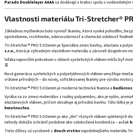
Parado Doublelayer AAAA
sa dodávajú v krabici spolu s vodeodolným v
Vlastnosti materiálu Tri-Stretcher® P
Základnou myšlienkou bolo vyvinúť tkaninu, ktorá vyniká pohodlím, bez
opotrebenie, roztrhnutie, oderuvzdornosť a chemickú odolnosť finálneho
Tri-Stretcher® PRO 5.0 Denim je špeciálna zmes bavlny, elastanu a pol
s.r.o.
, ktorá je výhradným vlastníkom materiálu a zároveň dizajnérom mo
Vďaka najnovším pokrokom v oblasti syntetických vlákien môžu byť mo
👖
Nová generácia syntetických a polyetylénových vlákien umožňuje miešani
vrátane prírodných – do novej, sofistikovanej tkaniny pre výrobu motocy
Tri-Stretcher® PRO 5.0 Denim je moderná technická tkanina a
budúcnosť
Vyrába sa zo zmesi materiálov z rodiny polyamidov, ako je nylón, arom
elastanových vlákien, pričom obsahuje aj prírodnú bavlnu. Táto látka je 
hmotnosťou
.
Tri-Stretcher® PRO 5.0 Denim je ako „tím“ rôznych vlákien spletených do 
nehody dokáže ochrániť podobne ako celokožená kombinéza – avšak
b
Tieto džínsy sú vyrobené z
dvoch vrstiev
najodolnejšieho materiálu Tri