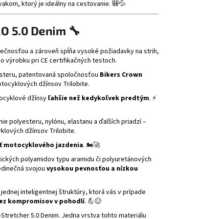
akom, ktorý je ideálny na cestovanie. 🎒💦
RO 5.0 Denim 🔧
pečnosťou a zároveň spĺňa vysoké požiadavky na strih,
 výrobku pri CE certifikačných testoch.
yesteru, patentovaná spoločnosťou
Bikers Crown
tocyklových džínsov Trilobite.
tocyklové džínsy
ľahšie než kedykoľvek predtým
. ⚡
e polyesteru, nylónu, elastanu a ďalších priadzí –
klových džínsov Trilobite.
 motocyklového jazdenia
. 🏍️🚀
atických polyamidov typu aramidu či polyuretánových
jedinečná svojou
vysokou pevnosťou a nízkou
jednej inteligentnej štruktúry, ktorá vás v prípade
ez kompromisov v pohodlí
. 💪😌
-Stretcher 5.0 Denim. Jedna vrstva tohto materiálu