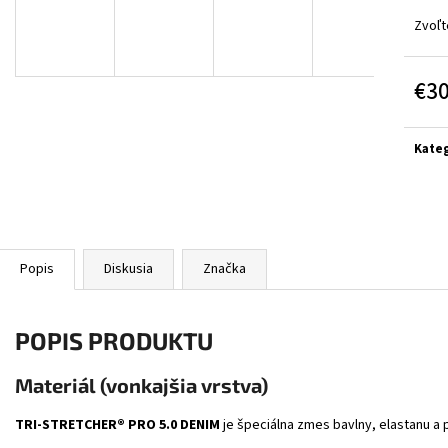
BLACK/GREY/YELL
€314
Zvoľt
€364
€3
Jedn
cena:
Kateg
Popis
Diskusia
Značka
POPIS PRODUKTU
Materiál (vonkajšia vrstva)
TRI-STRETCHER® PRO 5.0 DENIM
je špeciálna zmes bavlny, elastanu a 