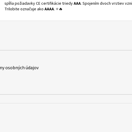
spĺňa požiadavky CE certifikácie triedy
AAA
. Spojením dvoch vrstiev vznik
Trilobite označuje ako
AAAA
. ⭐🔥
ny osobných údajov