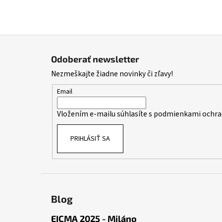
Z
á
Odoberať newsletter
p
Nezmeškajte žiadne novinky či zľavy!
ä
t
Email
i
Vložením e-mailu súhlasíte s
podmienkami ochra
e
PRIHLÁSIŤ SA
Blog
EICMA 2025 - Miláno