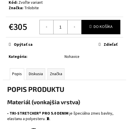
č
Kód:
Zvoľte variant
a
Značka:
Trilobite
m
e
€305
DO KOŠÍKA
Jednotková
CABERG
cena:
TRIP
Opýtať sa
Zdieľať
WHITE
€314
Kategória
:
Nohavice
Popis
Diskusia
Značka
POPIS PRODUKTU
Materiál (vonkajšia vrstva)
•
TRI-STRETCHER® PRO 5.0 DENIM
je špeciálna zmes bavlny,
elastanu a polyesteru. 🧵