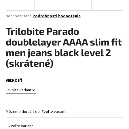
á
j
Priemerné
Neohodnotené
Podrobnosti hodnotenia
s
hodnotenie
produktu
Trilobite Parado
ť
je
?
0,0
doublelayer AAAA slim fit
z
5
men jeans black level 2
hviezdičiek.
(skrátené)
HĽADAŤ
VEĽKOSŤ
O
d
p
o
Môžeme doručiť do:
Zvoľte variant
r
ú
Zvoľte variant