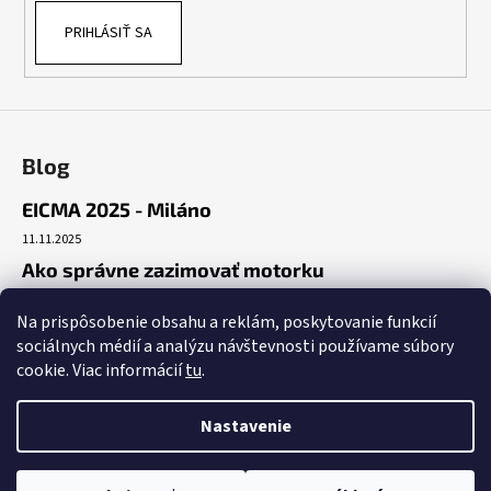
PRIHLÁSIŤ SA
Blog
EICMA 2025 - Miláno
11.11.2025
Ako správne zazimovať motorku
30.10.2025
Na prispôsobenie obsahu a reklám, poskytovanie funkcií
Začiatok cesty
sociálnych médií a analýzu návštevnosti používame súbory
19.10.2025
cookie. Viac informácií
tu
.
Nastavenie
Vytvoril Shoptet
Copyright 2026
Benda Nitra
. Všetky práva vyhradené.
Upraviť