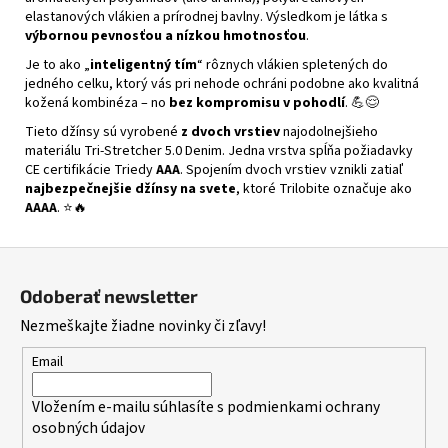
elastanových vlákien a prírodnej bavlny. Výsledkom je látka s
výbornou pevnosťou a nízkou hmotnosťou
.
Je to ako „
inteligentný tím
“ rôznych vlákien spletených do
jedného celku, ktorý vás pri nehode ochráni podobne ako kvalitná
kožená kombinéza – no
bez kompromisu v pohodlí
. 💪😌
Tieto džínsy sú vyrobené
z dvoch vrstiev
najodolnejšieho
materiálu Tri-Stretcher 5.0 Denim. Jedna vrstva spĺňa požiadavky
CE certifikácie Triedy
AAA
. Spojením dvoch vrstiev vznikli zatiaľ
najbezpečnejšie džínsy na svete
, ktoré Trilobite označuje ako
AAAA
. ⭐🔥
Z
á
Odoberať newsletter
p
Nezmeškajte žiadne novinky či zľavy!
ä
t
Email
i
Vložením e-mailu súhlasíte s
podmienkami ochrany
e
osobných údajov