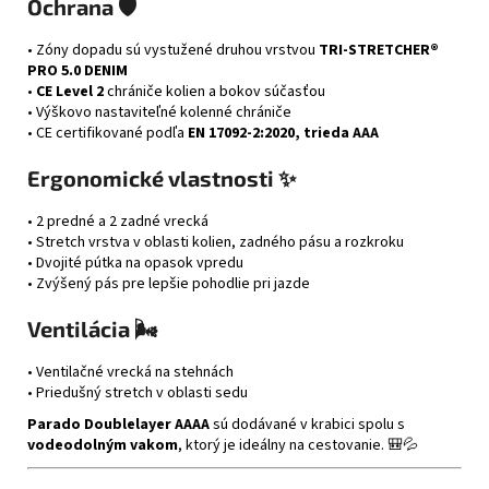
Ochrana 🛡️
• Zóny dopadu sú vystužené druhou vrstvou
TRI-STRETCHER®
PRO 5.0 DENIM
•
CE Level 2
chrániče kolien a bokov súčasťou
• Výškovo nastaviteľné kolenné chrániče
• CE certifikované podľa
EN 17092-2:2020, trieda AAA
Ergonomické vlastnosti ✨
• 2 predné a 2 zadné vrecká
• Stretch vrstva v oblasti kolien, zadného pásu a rozkroku
• Dvojité pútka na opasok vpredu
• Zvýšený pás pre lepšie pohodlie pri jazde
Ventilácia 🌬️
• Ventilačné vrecká na stehnách
• Priedušný stretch v oblasti sedu
Parado Doublelayer AAAA
sú dodávané v krabici spolu s
vodeodolným vakom
, ktorý je ideálny na cestovanie. 🎒💦