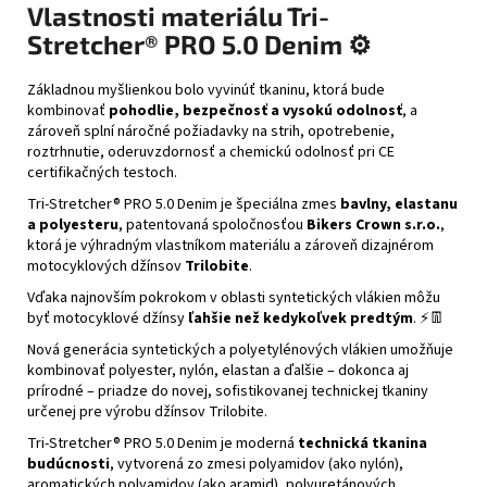
Vlastnosti materiálu Tri-
Stretcher® PRO 5.0 Denim ⚙️
Základnou myšlienkou bolo vyvinúť tkaninu, ktorá bude
kombinovať
pohodlie, bezpečnosť a vysokú odolnosť
, a
zároveň splní náročné požiadavky na strih, opotrebenie,
roztrhnutie, oderuvzdornosť a chemickú odolnosť pri CE
certifikačných testoch.
Tri-Stretcher® PRO 5.0 Denim je špeciálna zmes
bavlny, elastanu
a polyesteru
, patentovaná spoločnosťou
Bikers Crown s.r.o.
,
ktorá je výhradným vlastníkom materiálu a zároveň dizajnérom
motocyklových džínsov
Trilobite
.
Vďaka najnovším pokrokom v oblasti syntetických vlákien môžu
byť motocyklové džínsy
ľahšie než kedykoľvek predtým
. ⚡👖
Nová generácia syntetických a polyetylénových vlákien umožňuje
kombinovať polyester, nylón, elastan a ďalšie – dokonca aj
prírodné – priadze do novej, sofistikovanej technickej tkaniny
určenej pre výrobu džínsov Trilobite.
Tri-Stretcher® PRO 5.0 Denim je moderná
technická tkanina
budúcnosti
, vytvorená zo zmesi polyamidov (ako nylón),
aromatických polyamidov (ako aramid), polyuretánových