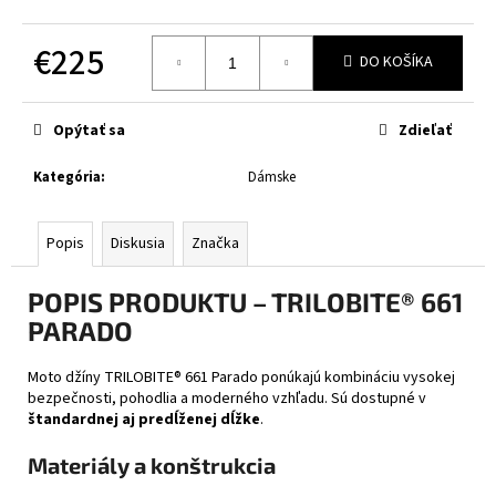
č
a
€225
m
DO KOŠÍKA
e
Jednotková
cena:
Opýtať sa
Zdieľať
CABERG
TRIP
MATT
Kategória
:
Dámske
BLACK
€314
Popis
Diskusia
Značka
POPIS PRODUKTU – TRILOBITE® 661
PARADO
Moto džíny TRILOBITE® 661 Parado ponúkajú kombináciu vysokej
bezpečnosti, pohodlia a moderného vzhľadu. Sú dostupné v
štandardnej aj predĺženej dĺžke
.
Materiály a konštrukcia