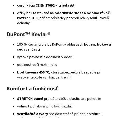
certifikácia
CE EN 17092 – trieda AA
džíny boli testované na
oderuvzdornosť a odolnosť voči
roztrhnutiu
, pričom výsledky potvrdili ich vysokú úroveň
ochrany
DuPont™ Kevlar®
100 % Kevlar Lycra by DuPont v oblastiach
kolien, bokov a
sedacej časti
vysoká pevnosť a odolnosť v oderu
odolnosť voči roztrhnutiu
bod tavenia 450 °C
, ktorý zabezpečuje bezpečie pri
vysokej teplote vznikajúcej trením
Komfort a funkčnosť
STRETCH panel
pre ešte väčšiu elasticitu a pohodlie
voľnosť pohybu aj pri dlhých jazdách
ventilačné otvory
pre dostatočné prúdenie vzduchu