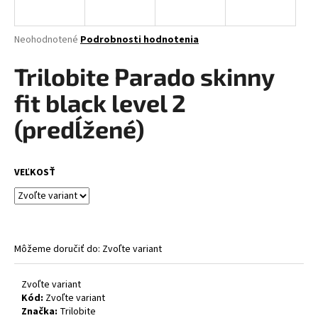
á
j
Priemerné
Neohodnotené
Podrobnosti hodnotenia
s
hodnotenie
produktu
Trilobite Parado skinny
ť
je
?
0,0
fit black level 2
z
5
(predĺžené)
hviezdičiek.
HĽADAŤ
VEĽKOSŤ
O
d
Môžeme doručiť do:
Zvoľte variant
p
o
Zvoľte variant
r
Kód:
Zvoľte variant
ú
Značka:
Trilobite