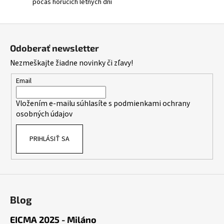
počas horúcich letných dní
Z
á
Odoberať newsletter
p
Nezmeškajte žiadne novinky či zľavy!
ä
t
Email
i
Vložením e-mailu súhlasíte s
podmienkami ochrany
e
osobných údajov
PRIHLÁSIŤ SA
Blog
EICMA 2025 - Miláno