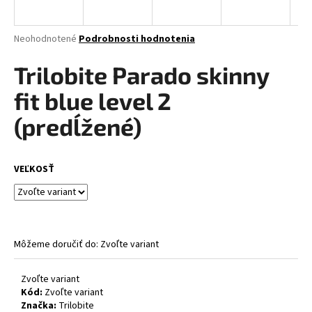
á
j
Priemerné
Neohodnotené
Podrobnosti hodnotenia
s
hodnotenie
produktu
Trilobite Parado skinny
ť
je
?
0,0
fit blue level 2
z
5
(predĺžené)
hviezdičiek.
HĽADAŤ
VEĽKOSŤ
O
d
Môžeme doručiť do:
Zvoľte variant
p
o
Zvoľte variant
r
Kód:
Zvoľte variant
ú
Značka:
Trilobite