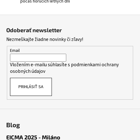
počas horúcich letných dní
Z
á
Odoberať newsletter
p
Nezmeškajte žiadne novinky či zľavy!
ä
t
Email
i
Vložením e-mailu súhlasíte s
podmienkami ochrany
e
osobných údajov
PRIHLÁSIŤ SA
Blog
EICMA 2025 - Miláno