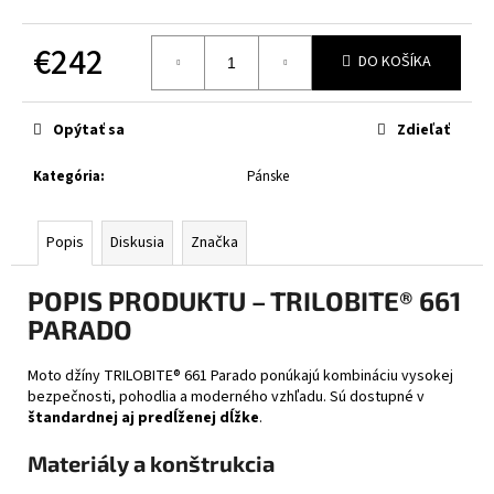
č
a
€242
m
DO KOŠÍKA
e
Jednotková
cena:
Opýtať sa
Zdieľať
XRC
FRONTER
BLACK
Kategória
:
Pánske
MATT
€243
Popis
Diskusia
Značka
POPIS PRODUKTU – TRILOBITE® 661
PARADO
Moto džíny TRILOBITE® 661 Parado ponúkajú kombináciu vysokej
bezpečnosti, pohodlia a moderného vzhľadu. Sú dostupné v
štandardnej aj predĺženej dĺžke
.
Materiály a konštrukcia