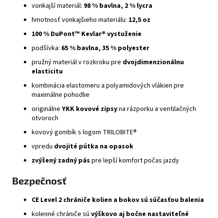
vonkajší materiál:
98 % bavlna, 2 % lycra
hmotnosť vonkajšieho materiálu:
12,5 oz
100 % DuPont™ Kevlar® vystuženie
podšívka:
65 % bavlna, 35 % polyester
pružný materiál v rozkroku pre
dvojdimenzionálnu
elasticitu
kombinácia elastomeru a polyamidových vlákien pre
maximálne pohodlie
originálne
YKK kovové zipsy
na rázporku a ventilačných
otvoroch
kovový gombík s logom TRILOBITE®
vpredu
dvojité pútka na opasok
zvýšený zadný pás
pre lepší komfort počas jazdy
Bezpečnosť
CE Level 2 chrániče kolien a bokov sú súčasťou balenia
kolenné chrániče sú
výškovo aj bočne nastaviteľné