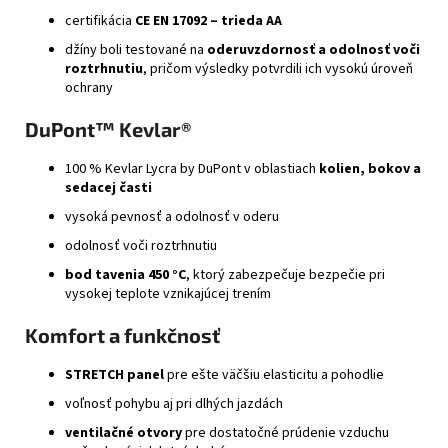
certifikácia
CE EN 17092 – trieda AA
džíny boli testované na
oderuvzdornosť a odolnosť voči
roztrhnutiu
, pričom výsledky potvrdili ich vysokú úroveň
ochrany
DuPont™ Kevlar®
100 % Kevlar Lycra by DuPont v oblastiach
kolien, bokov a
sedacej časti
vysoká pevnosť a odolnosť v oderu
odolnosť voči roztrhnutiu
bod tavenia 450 °C
, ktorý zabezpečuje bezpečie pri
vysokej teplote vznikajúcej trením
Komfort a funkčnosť
STRETCH panel
pre ešte väčšiu elasticitu a pohodlie
voľnosť pohybu aj pri dlhých jazdách
ventilačné otvory
pre dostatočné prúdenie vzduchu