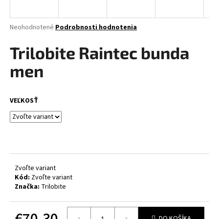
á
j
Priemerné
Neohodnotené
Podrobnosti hodnotenia
s
hodnotenie
produktu
Trilobite Raintec bunda
ť
je
?
0,0
men
z
5
hviezdičiek.
VEĽKOSŤ
HĽADAŤ
O
d
Zvoľte variant
p
Kód:
Zvoľte variant
Značka:
Trilobite
o
r
ú
€70,30
DO KOŠÍKA