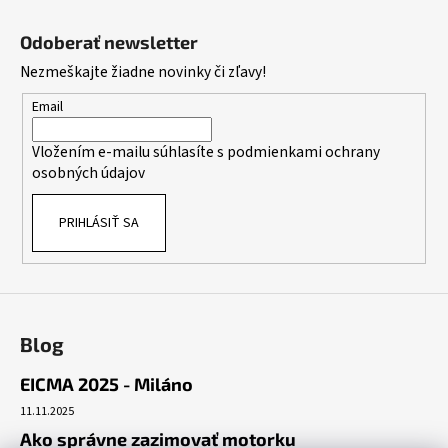
Z
á
Odoberať newsletter
p
Nezmeškajte žiadne novinky či zľavy!
ä
t
Email
i
Vložením e-mailu súhlasíte s
podmienkami ochrany
e
osobných údajov
PRIHLÁSIŤ SA
Blog
EICMA 2025 - Miláno
11.11.2025
Ako správne zazimovať motorku