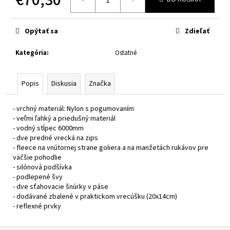
č
a
Jednotková
cena:
m
Opýtať sa
Zdieľať
e
Kategória
:
Ostatné
CABERG
TRIP
MATT
Popis
Diskusia
Značka
BLACK
€314
- vrchný materiál: Nylon s pogumovaním
- veľmi ľahký a priedušný materiál
- vodný stĺpec 6000mm
- dve predné vrecká na zips
- fleece na vnútornej strane goliera a na manžetách rukávov pre
väčšie pohodlie
- silónová podšívka
- podlepené švy
- dve sťahovacie šnúrky v páse
- dodávané zbalené v praktickom vrecúšku (20x14cm)
- reflexné prvky