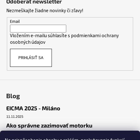
Odoberať newsletter
p
Nezmeškajte žiadne novinky či zľavy!
ä
t
Email
i
Vložením e-mailu súhlasíte s
podmienkami ochrany
e
osobných údajov
PRIHLÁSIŤ SA
Blog
EICMA 2025 - Miláno
11.11.2025
Ako správne zazimovať motorku
30.10.2025