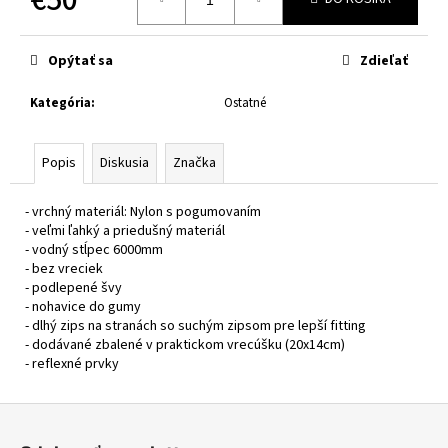
č
a
Jednotková
cena:
m
Opýtať sa
Zdieľať
e
Kategória
:
Ostatné
CABERG
TRIP
LUNAR
Popis
Diskusia
Značka
MATT
BLACK/GREY/YELLOW
FLUO
- vrchný materiál: Nylon s pogumovaním
- veľmi ľahký a priedušný materiál
€364
- vodný stĺpec 6000mm
- bez vreciek
- podlepené švy
- nohavice do gumy
- dlhý zips na stranách so suchým zipsom pre lepší fitting
- dodávané zbalené v praktickom vrecúšku (20x14cm)
- reflexné prvky
Z
á