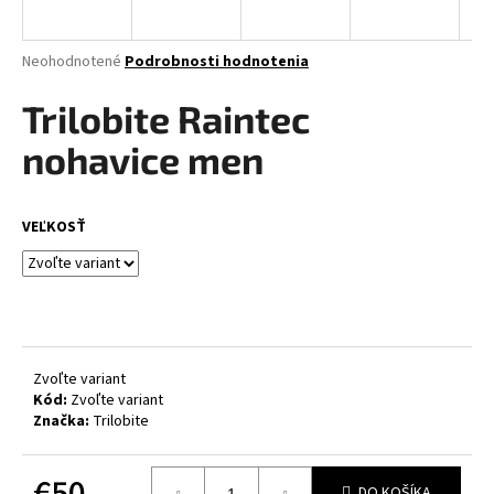
á
j
Priemerné
Neohodnotené
Podrobnosti hodnotenia
s
hodnotenie
produktu
Trilobite Raintec
ť
je
?
0,0
nohavice men
z
5
hviezdičiek.
VEĽKOSŤ
HĽADAŤ
O
d
Zvoľte variant
p
Kód:
Zvoľte variant
Značka:
Trilobite
o
r
ú
€50
DO KOŠÍKA