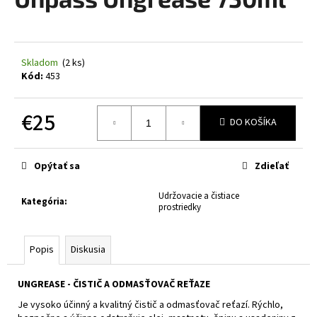
je
á
0,0
z
j
5
s
hviezdičiek.
Skladom
(2 ks)
ť
Kód:
453
?
€25
DO KOŠÍKA
Jednotková
cena:
HĽADAŤ
Opýtať sa
Zdieľať
Udržovacie a čistiace
Kategória
:
prostriedky
O
d
Popis
Diskusia
p
o
UNGREASE - ČISTIČ A ODMASŤOVAČ REŤAZE
r
ú
Je vysoko účinný a kvalitný čistič a odmasťovač reťazí. Rýchlo,