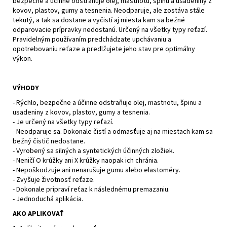
č
bezpečne a účinne odstraňuje olej, mastnotu, špinu a usadeniny z
kovov, plastov, gumy a tesnenia. Neodparuje, ale zostáva stále
a
tekutý, a tak sa dostane a vyčistí aj miesta kam sa bežné
m
odparovacie prípravky nedostanú. Určený na všetky typy reťazí.
e
Pravidelným používaním predchádzate upchávaniu a
opotrebovaniu reťaze a predlžujete jeho stav pre optimálny
výkon.
XRC
FRONTER
BLACK
VÝHODY
MATT
- Rýchlo, bezpečne a účinne odstraňuje olej, mastnotu, špinu a
€243
usadeniny z kovov, plastov, gumy a tesnenia.
- Je určený na všetky typy reťazí.
- Neodparuje sa. Dokonale čistí a odmasťuje aj na miestach kam sa
bežný čistič nedostane.
- Vyrobený sa silných a syntetických účinných zložiek.
- Neničí O krúžky ani X krúžky naopak ich chránia.
- Nepoškodzuje ani nenarušuje gumu alebo elastoméry.
- Zvyšuje životnosť reťaze.
- Dokonale pripraví reťaz k následnému premazaniu.
- Jednoduchá aplikácia.
AKO APLIKOVAŤ