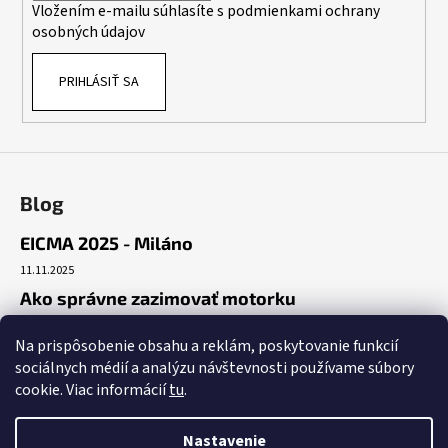
Vložením e-mailu súhlasíte s
podmienkami ochrany
e
osobných údajov
PRIHLÁSIŤ SA
Blog
EICMA 2025 - Miláno
11.11.2025
Ako správne zazimovať motorku
30.10.2025
Na prispôsobenie obsahu a reklám, poskytovanie funkcií
Začiatok cesty
sociálnych médií a analýzu návštevnosti používame súbory
19.10.2025
cookie. Viac informácií
tu
.
Nastavenie