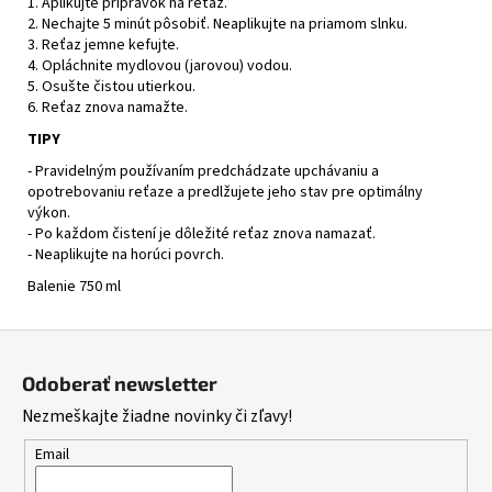
1. Aplikujte prípravok na reťaz.
2. Nechajte 5 minút pôsobiť. Neaplikujte na priamom slnku.
3. Reťaz jemne kefujte.
4. Opláchnite mydlovou (jarovou) vodou.
5. Osušte čistou utierkou.
6. Reťaz znova namažte.
TIPY
- Pravidelným používaním predchádzate upchávaniu a
opotrebovaniu reťaze a predlžujete jeho stav pre optimálny
výkon.
- Po každom čistení je dôležité reťaz znova namazať.
- Neaplikujte na horúci povrch.
Balenie 750 ml
Z
á
Odoberať newsletter
p
Nezmeškajte žiadne novinky či zľavy!
ä
t
Email
i