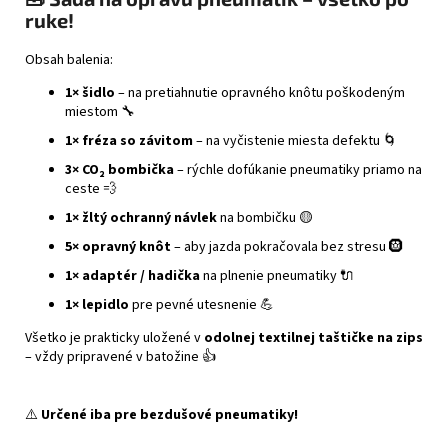
č
ruke!
a
m
Obsah balenia:
e
1× šidlo
– na pretiahnutie opravného knôtu poškodeným
miestom 🔧
CABERG
1× fréza so závitom
– na vyčistenie miesta defektu 🌀
TRIP
MATT
3× CO₂ bombička
– rýchle dofúkanie pneumatiky priamo na
BLACK
ceste 💨
€314
1× žltý ochranný návlek
na bombičku 🟡
5× opravný knôt
– aby jazda pokračovala bez stresu 🛞
1× adaptér / hadička
na plnenie pneumatiky 🔌
1× lepidlo
pre pevné utesnenie 💪
Všetko je prakticky uložené v
odolnej textilnej taštičke na zips
– vždy pripravené v batožine 👍
⚠️
Určené iba pre bezdušové pneumatiky!