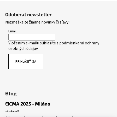
Z
á
Odoberať newsletter
p
Nezmeškajte žiadne novinky či zľavy!
ä
t
Email
i
Vložením e-mailu súhlasíte s
podmienkami ochrany
e
osobných údajov
PRIHLÁSIŤ SA
Blog
EICMA 2025 - Miláno
11.11.2025