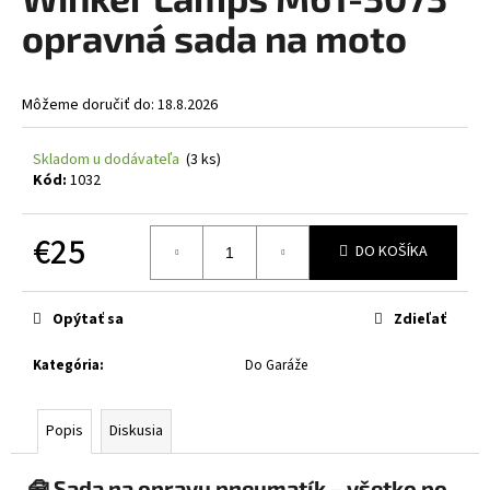
je
á
0,0
opravná sada na moto
z
j
5
s
hviezdičiek.
Môžeme doručiť do:
18.8.2026
ť
?
Skladom u dodávateľa
(3 ks)
Kód:
1032
€25
DO KOŠÍKA
HĽADAŤ
Jednotková
cena:
Opýtať sa
Zdieľať
O
Kategória
:
Do Garáže
d
p
o
Popis
Diskusia
r
ú
🧰
Sada na opravu pneumatík – všetko po