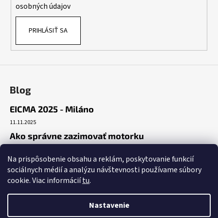
e
osobných údajov
PRIHLÁSIŤ SA
Blog
EICMA 2025 - Miláno
11.11.2025
Ako správne zazimovať motorku
30.10.2025
Na prispôsobenie obsahu a reklám, poskytovanie funkcií
Začiatok cesty
sociálnych médií a analýzu návštevnosti používame súbory
19.10.2025
cookie. Viac informácií
tu
.
Nastavenie
Vytvoril Shoptet