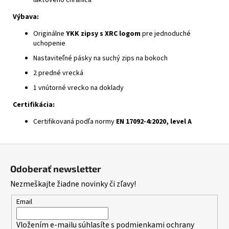
Výbava:
Originálne
YKK zipsy s XRC logom
pre jednoduché
uchopenie
Nastaviteľné pásky na suchý zips na bokoch
2 predné vrecká
1 vnútorné vrecko na doklady
Certifikácia:
Certifikovaná podľa normy
EN 17092-4:2020, level A
Z
á
Odoberať newsletter
p
Nezmeškajte žiadne novinky či zľavy!
ä
t
Email
i
Vložením e-mailu súhlasíte s
podmienkami ochrany