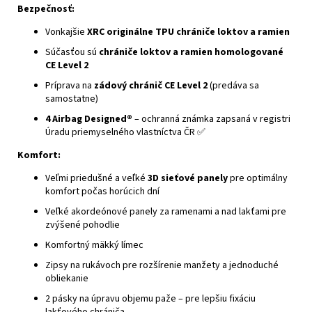
Bezpečnosť:
Vonkajšie
XRC originálne TPU chrániče loktov a ramien
Súčasťou sú
chrániče loktov a ramien homologované
CE Level 2
Príprava na
zádový chránič CE Level 2
(predáva sa
samostatne)
4 Airbag Designed®
– ochranná známka zapsaná v registri
Úradu priemyselného vlastníctva ČR ✅
Komfort:
Veľmi priedušné a veľké
3D sieťové panely
pre optimálny
komfort počas horúcich dní
Veľké akordeónové panely za ramenami a nad lakťami pre
zvýšené pohodlie
Komfortný mäkký límec
Zipsy na rukávoch pre rozšírenie manžety a jednoduché
obliekanie
2 pásky na úpravu objemu paže – pre lepšiu fixáciu
lakťového chrániča