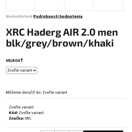
á
j
Priemerné
Neohodnotené
Podrobnosti hodnotenia
s
hodnotenie
produktu
XRC Haderg AIR 2.0 men
ť
je
?
0,0
blk/grey/brown/khaki
z
5
hviezdičiek.
VEĽKOSŤ
HĽADAŤ
Môžeme doručiť do:
Zvoľte variant
O
d
p
Zvoľte variant
Kód:
Zvoľte variant
o
Značka:
XRC
r
ú