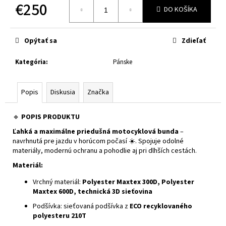
č
€250
DO KOŠÍKA
a
Jednotková
m
cena:
e
Opýtať sa
Zdieľať
Kategória
:
Pánske
CABERG
TRIP
MATT
BLACK
Popis
Diskusia
Značka
€314
🔹
POPIS PRODUKTU
Ľahká a maximálne priedušná motocyklová bunda
–
navrhnutá pre jazdu v horúcom počasí ☀️. Spojuje odolné
materiály, modernú ochranu a pohodlie aj pri dlhších cestách.
Materiál:
Vrchný materiál:
Polyester Maxtex 300D, Polyester
Maxtex 600D, technická 3D sieťovina
Podšívka: sieťovaná podšívka z
ECO recyklovaného
polyesteru 210T