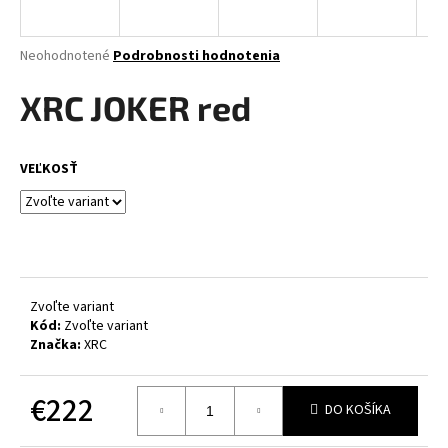
á
j
Priemerné
Neohodnotené
Podrobnosti hodnotenia
s
hodnotenie
produktu
XRC JOKER red
ť
je
?
0,0
z
VEĽKOSŤ
5
hviezdičiek.
HĽADAŤ
Zvoľte variant
O
Kód:
Zvoľte variant
d
Značka:
XRC
p
o
€222
r
DO KOŠÍKA
ú
Jednotková