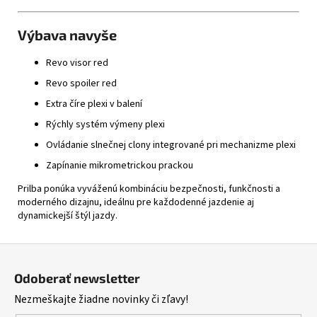
Výbava navyše
Revo visor red
Revo spoiler red
Extra číre plexi v balení
Rýchly systém výmeny plexi
Ovládanie slnečnej clony integrované pri mechanizme plexi
Zapínanie mikrometrickou prackou
Prilba ponúka vyváženú kombináciu bezpečnosti, funkčnosti a
moderného dizajnu, ideálnu pre každodenné jazdenie aj
dynamickejší štýl jazdy.
Z
á
Odoberať newsletter
p
Nezmeškajte žiadne novinky či zľavy!
ä