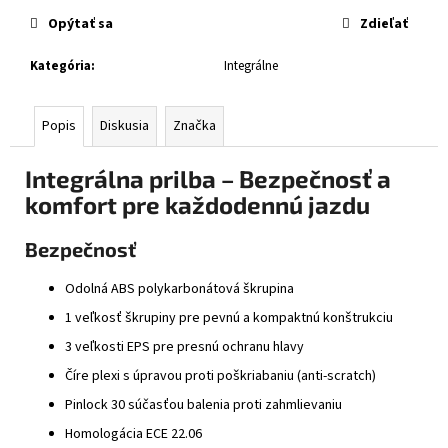
č
cena:
a
Opýtať sa
Zdieľať
m
Kategória
:
Integrálne
e
Popis
Diskusia
Značka
CABERG
TRIP
LUNAR
Integrálna prilba – Bezpečnosť a
MATT
BLACK/GREY/YELLOW
komfort pre každodennú jazdu
FLUO
€364
Bezpečnosť
Odolná ABS polykarbonátová škrupina
1 veľkosť škrupiny pre pevnú a kompaktnú konštrukciu
3 veľkosti EPS pre presnú ochranu hlavy
Číre plexi s úpravou proti poškriabaniu (anti-scratch)
Pinlock 30 súčasťou balenia proti zahmlievaniu
Homologácia ECE 22.06