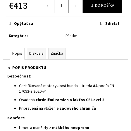
č
€413
DO KOŠÍKA
a
Jednotková
m
cena:
e
Opýtať sa
Zdieľať
Kategória
:
Pánske
XRC
FRONTER
BLACK
MATT
Popis
Diskusia
Značka
€243
🔹
POPIS PRODUKTU
Bezpečnosť:
Certifikovaná motocyklová bunda – trieda
AA
podľa EN
17092-3:2020 ✅
Osadená
chráničmi ramien a lakťov CE Level 2
Pripravená na vloženie
zádového chrániča
Komfort:
Límec a manžety z
mäkkého neoprenu