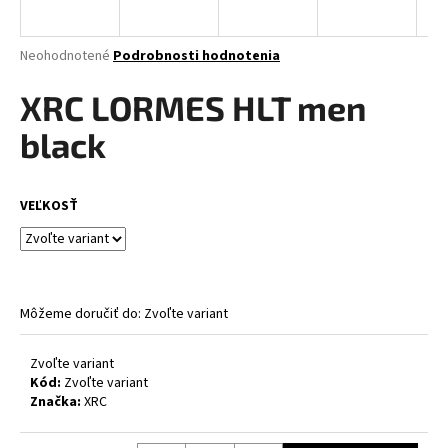
á
j
Priemerné
Neohodnotené
Podrobnosti hodnotenia
s
hodnotenie
produktu
XRC LORMES HLT men
ť
je
?
0,0
black
z
5
hviezdičiek.
VEĽKOSŤ
HĽADAŤ
Môžeme doručiť do:
Zvoľte variant
O
d
p
Zvoľte variant
Kód:
Zvoľte variant
o
Značka:
XRC
r
ú