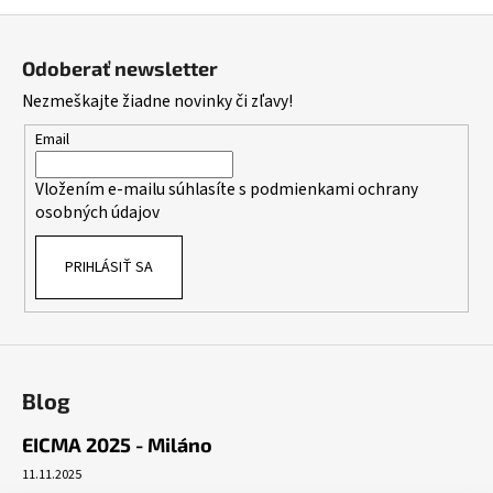
Z
á
Odoberať newsletter
p
Nezmeškajte žiadne novinky či zľavy!
ä
t
Email
i
Vložením e-mailu súhlasíte s
podmienkami ochrany
e
osobných údajov
PRIHLÁSIŤ SA
Blog
EICMA 2025 - Miláno
11.11.2025