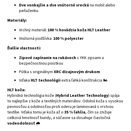
Dve vonkajšie a dve vnútorné vrecká
na mobil alebo
peňaženku
Materiály:
Vrchný materiál:
100 % hovädzia koža HLT Leather
Vnútorná podšívka:
100 % polyester
Ďalšie vlastnosti:
Zipové zapínanie na rukávoch
s YKK zipsami a
bezpečnostnou poistkou
Pútka s originálnym
XRC dizajnovým drukom
Vďaka
HLT technológii
extra ľahká konštrukcia 🏍️
HLT koža:
Hybridná technológia kože (
Hybrid Leather Technology
) spája
to najlepšie z kože a textilných materiálov. Odolná koža s vysokou
pevnosťou a odolnosťou proti oderu je laminovaná s vrstvou
textílie. Vďaka tomu je koža až o
35 % ľahšia
, čím sa znižuje
celková hmotnosť bundy, a súčasne sa dosahuje čiastočná
vodeodolnosť
🌧️